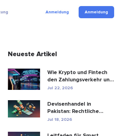
tung
Anmeldung
Anmeldung
Neueste Artikel
Wie Krypto und Fintech
den Zahlungsverkehr und
die Unterhaltungsbr...
Jul 22, 2026
Devisenhandel in
Pakistan: Rechtliche
Bestimmungen, Broker,
Jul 18, 2026
Handel...
Leitfaden für Smart