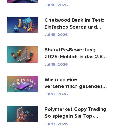
den globalen
Jul 18, 2026
Zahlungsve...
Chetwood Bank im Test:
Einfaches Sparen und
sicheres Banking
Jul 18, 2026
BharatPe-Bewertung
2026: Einblick in das 2,85
Milliarden Dollar sc...
Jul 18, 2026
Wie man eine
versehentlich gesendete
M-Pesa-Transaktion
Jul 13, 2026
rückgäng...
Polymarket Copy Trading:
So spiegeln Sie Top-
Wallets sicher
Jul 13, 2026