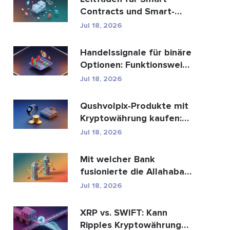
Contracts und Smart-
Contract-
Jul 18, 2026
Entwicklungsdien...
Handelssignale für binäre
Optionen: Funktionsweise
und Risiken
Jul 18, 2026
Qushvolpix-Produkte mit
Kryptowährung kaufen:
Bitcoin, Zahlungen ...
Jul 18, 2026
Mit welcher Bank
fusionierte die Allahabad
Bank? Die ganze
Jul 18, 2026
Geschic...
XRP vs. SWIFT: Kann
Ripples Kryptowährung