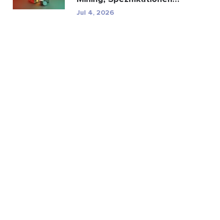
und regulatorische...
Jul 4, 2026