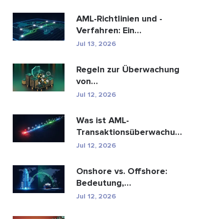
AML-Richtlinien und -
Verfahren: Ein
vollständiger Leitfaden
Jul 13, 2026
zur E...
Regeln zur Überwachung
von
Geldwäschetransaktionen:
Jul 12, 2026
Wie sie Fina...
Was ist AML-
Transaktionsüberwachung
und wie funktioniert sie?
Jul 12, 2026
Onshore vs. Offshore:
Bedeutung,
Schlüsselunterschiede
Jul 12, 2026
erklärt