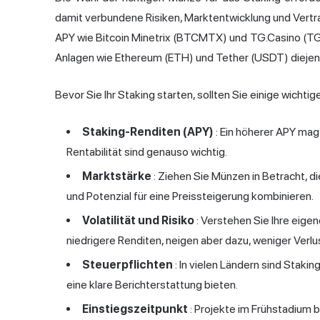
damit verbundene Risiken, Marktentwicklung und Vert
APY wie Bitcoin Minetrix (BTCMTX) und TG.Casino (TGC
Anlagen wie Ethereum (ETH) und Tether (USDT) diejenig
Bevor Sie Ihr Staking starten, sollten Sie einige wicht
Staking-Renditen (APY)
: Ein höherer APY mag 
Rentabilität sind genauso wichtig.
Marktstärke
: Ziehen Sie Münzen in Betracht, 
und Potenzial für eine Preissteigerung kombinieren.
Volatilität und Risiko
: Verstehen Sie Ihre eige
niedrigere Renditen, neigen aber dazu, weniger Verlu
Steuerpflichten
: In vielen Ländern sind Staki
eine klare Berichterstattung bieten.
Einstiegszeitpunkt
: Projekte im Frühstadium 