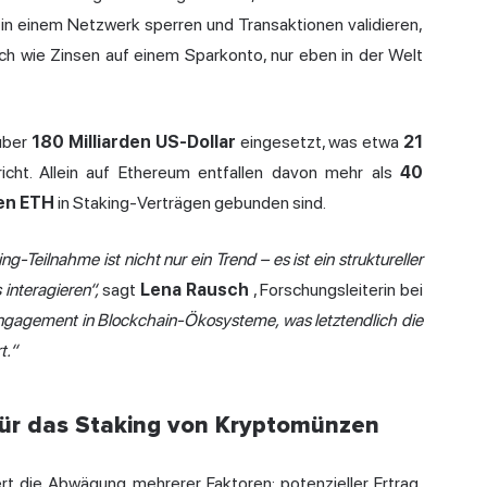
 in einem Netzwerk sperren und Transaktionen validieren,
ch wie Zinsen auf einem Sparkonto, nur eben in der Welt
über
180 Milliarden US-Dollar
eingesetzt, was etwa
21
icht. Allein auf Ethereum entfallen davon mehr als
40
nen ETH
in Staking-Verträgen gebunden sind.
Teilnahme ist nicht nur ein Trend – es ist ein struktureller
interagieren“,
sagt
Lena Rausch
, Forschungsleiterin bei
Engagement in Blockchain-Ökosysteme, was letztendlich die
t.“
ür das Staking von Kryptomünzen
rt die Abwägung mehrerer Faktoren: potenzieller Ertrag,