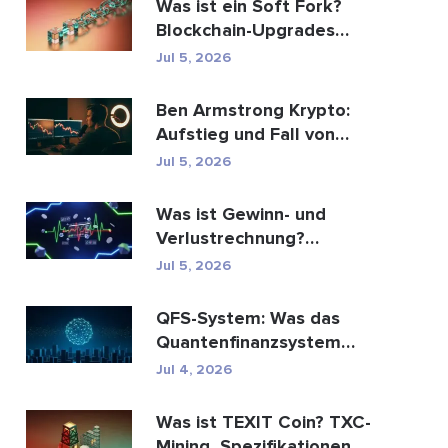
Was ist ein Soft Fork?
Blockchain-Upgrades
erklärt
Jul 5, 2026
Ben Armstrong Krypto:
Aufstieg und Fall von
BitBoy
Jul 5, 2026
Was ist Gewinn- und
Verlustrechnung?
Bedeutung, Formel und
Jul 5, 2026
Berechn...
QFS-System: Was das
Quantenfinanzsystem
wirklich ist (2026)
Jul 4, 2026
Was ist TEXIT Coin? TXC-
Mining, Spezifikationen