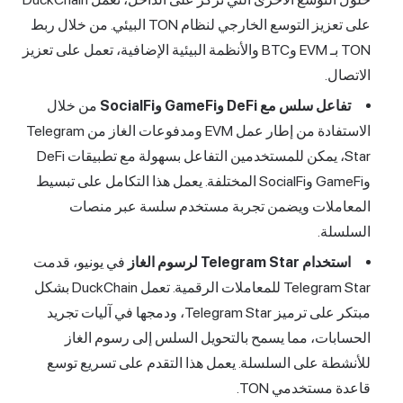
على تعزيز التوسع الخارجي لنظام TON البيئي. من خلال ربط
TON بـ EVM وBTC والأنظمة البيئية الإضافية، تعمل على تعزيز
الاتصال.
تفاعل سلس مع DeFi وGameFi وSocialFi
من خلال
الاستفادة من إطار عمل EVM ومدفوعات الغاز من Telegram
Star، يمكن للمستخدمين التفاعل بسهولة مع تطبيقات DeFi
وGameFi وSocialFi المختلفة. يعمل هذا التكامل على تبسيط
المعاملات ويضمن تجربة مستخدم سلسة عبر منصات
السلسلة.
استخدام Telegram Star لرسوم الغاز
في يونيو، قدمت
Telegram Star للمعاملات الرقمية. تعمل DuckChain بشكل
مبتكر على ترميز Telegram Star، ودمجها في آليات تجريد
الحسابات، مما يسمح بالتحويل السلس إلى رسوم الغاز
للأنشطة على السلسلة. يعمل هذا التقدم على تسريع توسع
قاعدة مستخدمي TON.