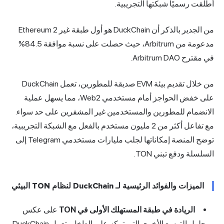
أطلقت رسميًا شبكتها التجريبية.
من الجدير بالذكر أن DuckChain هو أول طبقة غير Ethereum 2
مدعومة من Arbitrum، حيث حصلت على نسبة موافقة 84.5%
في مقترح Arbitrum DAO.
من خلال تقديم بيئة EVM صديقة للمطورين، تعمل DuckChain
على خفض الحواجز أمام مستخدمي Web2، مما يسهل عملية
الانضمام للمطورين والمستخدمين غير المشفرين على حد سواء.
مع تفاعل أكثر من 2 مليون مستخدم بالفعل مع الشبكة التجريبية،
توضح المنصة إمكاناتها لجلب مليارات مستخدمي Telegram إلى
السلسلة ودفع تبني TON.
الميزات والفوائد الرئيسية لـ DuckChain لنظام TON البيئي
الريادة في طبقة المستهلك الأولى في TON
على عكس
حلول التوسع الأخرى التي تركز على الداخل، تعمل DuckChain