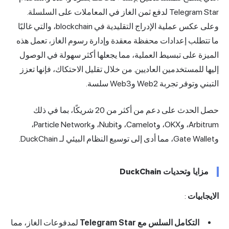
Telegram Star لدفع ثمن الغاز في المعاملات على السلسلة.
وعلى عكس عملية الإدراج التقليدية في blockchain، والتي غالبًا
ما تتطلب إعدادات محفظة معقدة وإدارة رسوم الغاز، تعمل هذه
الميزة على تبسيط العملية، مما يجعلها أكثر سهولة في الوصول
إليها للمستخدمين العاديين. من خلال تقليل الاحتكاك، فإنها تعزز
التبني وتوفر تجربة Web2 وWeb3 سلسة.
حصل الحدث على دعم من أكثر من 20 شريكًا، بما في ذلك
Arbitrum، وOKX، وCamelot، وNubit، وParticle Network،
وGate Wallet، مما أدى إلى توسيع النظام البيئي لـ DuckChain.
مزايا وتحديات DuckChain
الايجابيات
:
التكامل السلس مع Telegram Star
لمدفوعات الغاز، مما