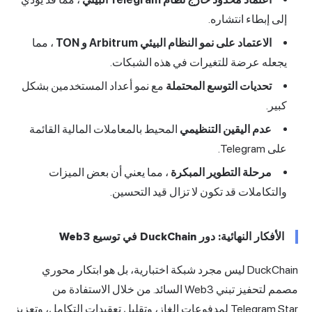
إلى إبطاء انتشاره.
الاعتماد على نمو النظام البيئي Arbitrum و TON
، مما
يجعله عرضة للتغيرات في هذه الشبكات.
تحديات التوسع المحتملة
مع نمو أعداد المستخدمين بشكل
كبير.
عدم اليقين التنظيمي
المحيط بالمعاملات المالية القائمة
على Telegram.
مرحلة التطوير المبكرة
، مما يعني أن بعض الميزات
والتكاملات قد تكون لا تزال قيد التحسين.
الأفكار النهائية: دور DuckChain في توسيع Web3
DuckChain ليس مجرد شبكة اختبارية، بل هو ابتكار محوري
مصمم لتحفيز تبني Web3 السائد. من خلال الاستفادة من
Telegram Star لمدفوعات الغاز، وتقليل تعقيدات التكامل، وتعزيز