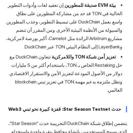
بيئة EVM صديقة للمطورين
إن تعقيد لغات وأدوات التطوير
الحالية في TON قد حد من مشاركة المطورين على نطاق
واسع. يعمل DuckChain على تبسيط التطوير، وجذب المطورين
والسيولة من الأنظمة البيئية الأخرى. ومن المقرر أن تنضم
مشاريع Arbitrum الرائدة مثل Camelot، أكبر بورصة لامركزية،
وLayerBank إلى النظام البيئي TON عبر DuckChain.
تعزيز أمن شبكة TON واللامركزية
تتعاون DuckChain مع
حل Restaking الخاص بـ TON، باستخدام أكثر من 5 مليارات
دولار من الأصول المودعة لتعزيز الأمن والاستقرار الاقتصادي.
وتظل ملتزمة بدعم مهمة TON في تعزيز تبني blockchain
العالمي.
حدث Star Season Testnet: قفزة كبيرة نحو تبني Web3
يتضمن إطلاق شبكة DuckChain التجريبية حدث "Star Season"،
الذي يسمح للمستخدمين بإنشاء محافظ بنقرة واحدة واستخدام