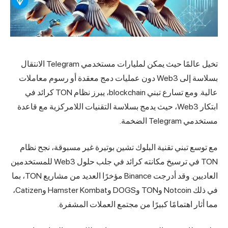
تخيل عالمًا حيث يمكن لمليارات مستخدمي Telegram الانتقال
بسلاسة إلى Web3 دون عمليات دمج معقدة أو رسوم معاملات
عالية. ومع تسارع تبني blockchain، يبرز نظام TON كرائد في
ابتكار Web3، حيث يدمج بسلاسة التقنيات اللامركزية مع قاعدة
مستخدمي Telegram الضخمة.
مع توسع تبني تقنية البلوك تشين بوتيرة غير مسبوقة، نجح نظام
TON في ترسيخ مكانته كرائد في جلب حلول Web3 للمستخدمين
العاديين. وقد أدرجت Binance مؤخرًا العديد من مشاريع TON، بما
في ذلك Notcoin وTON وDOGS وHamster Kombat وCatizen،
مما أثار اهتمامًا كبيرًا من مجتمع العملات المشفرة.