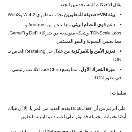
يقلل الاحتكاك للمستخدمين الجدد.
بيئة EVM صديقة للمطورين
تجذب مطوري Web2 وWeb3.
دعم قوي للنظام البيئي
مع الدعم من Arbitrum و
TONScale Labs وشبكة متوسعة من شركاء DeFi و GameFi،
مما يضمن السيولة والنمو المستمر.
تعزيز الأمن واللامركزية
من خلال حل Restaking الخاص بـ
TON.
ميزة التحرك الأول
، مما يضع DuckChain كلاعب رئيسي
في تطور TON.
سلبيات
:
على الرغم من أن DuckChain يقدم العديد من المزايا، إلا أن هناك
أيضًا تحديات محتملة قد تؤثر على اعتماده وقابليته للتطوير:
اعتماد محدود خارج نظام Telegram البيئي
، مما قد يؤدي