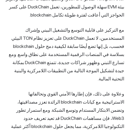
بيئة EVM سهلة الوصول للمطورين، تعمل DuckChain على كسر
الحواجز التي أعاقت لفترة طويلة تكامل blockchain.
مع التركيز على قابلية التوسع والتشغيل البيني وإشراك
المستخدمين، لا تعمل DuckChain على تعزيز نظام TON البيئي
فحسب، بل إنها تضع أيضًا سابقة لكيفية دمج حلول blockchain
بسلاسة في المنصات الرقمية المستخدمة على نطاق واسع. ومع
تسارع التبني وظهور شراكات جديدة، تتمتع DuckChain بمكانة
جيدة لتشكيل الموجة التالية من التطبيقات اللامركزية والبنية
التحتية المالية.
وعلاوة على ذلك، فإن إطارها الأمني القوي وتحالفاتها
الاستراتيجية مع كيانات blockchain الرائدة تعزز مصداقيتها،
وتضمن الابتكار المستدام وتوسع الشبكة. ومع استمرار تطور
Web3، فإن مساهمات DuckChain قد تعيد تعريف حدود
التكنولوجيا اللامركزية، مما يجعل حلول blockchain أكثر عملية