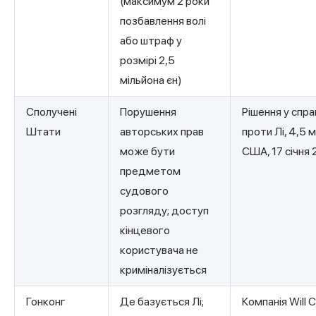
(максимум 2 роки
позбавлення волі
або штраф у
розмірі 2,5
мільйона єн)
Сполучені
Порушення
Рішення у справ
Штати
авторських прав
проти Лі, 4,5 
може бути
США, 17 січня
предметом
судового
розгляду; доступ
кінцевого
користувача не
криміналізується
Гонконг
Де базується Лі;
Компанія Will 