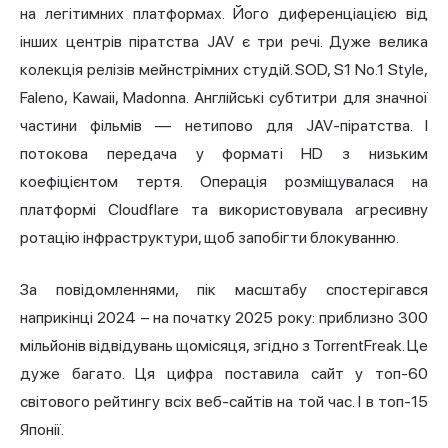
на легітимних платформах. Його диференціацією від
інших центрів піратства JAV є три речі. Дуже велика
колекція релізів мейнстрімних студій. SOD, S1 No.1 Style,
Faleno, Kawaii, Madonna. Англійські субтитри для значної
частини фільмів — нетипово для JAV-піратства. І
потокова передача у форматі HD з низьким
коефіцієнтом тертя. Операція розміщувалася на
платформі Cloudflare та використовувала агресивну
ротацію інфраструктури, щоб запобігти блокуванню.
За повідомленнями, пік масштабу спостерігався
наприкінці 2024 – на початку 2025 року: приблизно 300
мільйонів відвідувань щомісяця, згідно з TorrentFreak. Це
дуже багато. Ця цифра поставила сайт у топ-60
світового рейтингу всіх веб-сайтів на той час. І в топ-15
Японії.