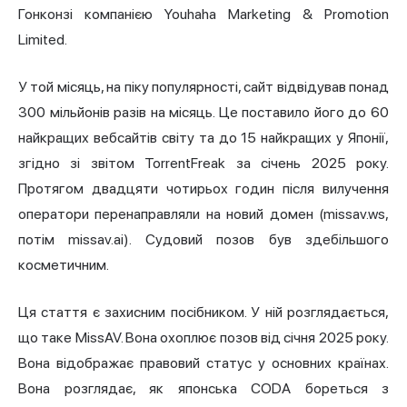
Гонконзі компанією Youhaha Marketing & Promotion
Limited.
У той місяць, на піку популярності, сайт відвідував понад
300 мільйонів разів на місяць. Це поставило його до 60
найкращих вебсайтів світу та до 15 найкращих у Японії,
згідно зі звітом TorrentFreak за січень 2025 року.
Протягом двадцяти чотирьох годин після вилучення
оператори перенаправляли на новий домен (missav.ws,
потім missav.ai). Судовий позов був здебільшого
косметичним.
Ця стаття є захисним посібником. У ній розглядається,
що таке MissAV. Вона охоплює позов від січня 2025 року.
Вона відображає правовий статус у основних країнах.
Вона розглядає, як японська CODA бореться з