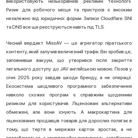
використовують низькорівневі рекламні технології.
Ризик для робочого місця та пристроїв є високим
незалежно від юридичної форми. Записи Cloudflare SNI
та DNS все ще реєструються навіть під TLS.
Чесний вердикт. MissAV — це агрегатор піратського
контенту, який залучив величезний трафік. Він зробив це,
заповнивши вакуум, що утворився після закриття
легального доступу до JAV англійською мовою. Позов у
січні 2025 року завдав шкоди бренду, а не операції.
Екосистема шкідливого програмного забезпечення
навколо схожих програм є справжнім щоденним
ризиком для користувачів. Ліцензовані альтернативи
обмежені, але вони існують. А макрокартина для
ліцензованих продавців товарів для дорослих полягає в
тому, що тертя в мережах карток зростає, а не
послаблюється, а крипторейки виступають запобіжним