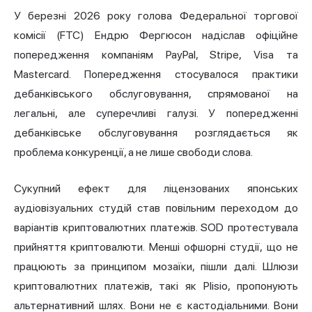
У березні 2026 року голова Федеральної торгової
комісії (FTC) Ендрю Фергюсон надіслав офіційне
попередження компаніям PayPal, Stripe, Visa та
Mastercard. Попередження стосувалося практики
дебанківського обслуговування, спрямованої на
легальні, але суперечливі галузі. У попередженні
дебанківське обслуговування розглядається як
проблема конкуренції, а не лише свободи слова.
Сукупний ефект для ліцензованих японських
аудіовізуальних студій став повільним переходом до
варіантів криптовалютних платежів. SOD протестувала
прийняття криптовалюти. Менші офшорні студії, що не
працюють за принципом мозаїки, пішли далі. Шлюзи
криптовалютних платежів, такі як Plisio, пропонують
альтернативний шлях. Вони не є кастодіальними. Вони