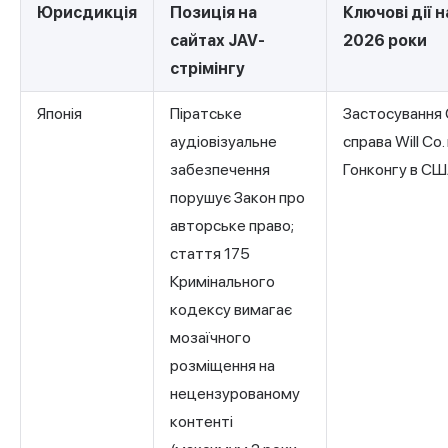
Юрисдикція
Позиція на
Ключові дії 
сайтах JAV-
2026 роки
стрімінгу
Японія
Піратське
Застосування
аудіовізуальне
справа Will Co.
забезпечення
Гонконгу в С
порушує Закон про
авторське право;
стаття 175
Кримінального
кодексу вимагає
мозаїчного
розміщення на
нецензурованому
контенті