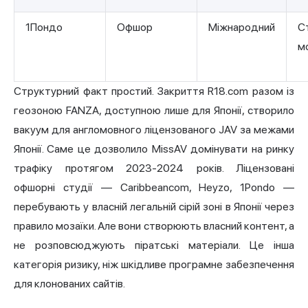
1Пондо
Офшор
Міжнародний
С
м
Структурний факт простий. Закриття R18.com разом із
геозоною FANZA, доступною лише для Японії, створило
вакуум для англомовного ліцензованого JAV за межами
Японії. Саме це дозволило MissAV домінувати на ринку
трафіку протягом 2023-2024 років. Ліцензовані
офшорні студії — Caribbeancom, Heyzo, 1Pondo —
перебувають у власній легальній сірій зоні в Японії через
правило мозаїки. Але вони створюють власний контент, а
не розповсюджують піратські матеріали. Це інша
категорія ризику, ніж шкідливе програмне забезпечення
для клонованих сайтів.