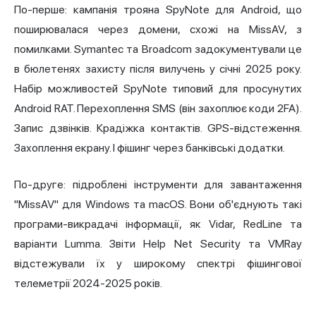
По-перше: кампанія трояна SpyNote для Android, що
поширювалася через домени, схожі на MissAV, з
помилками. Symantec та Broadcom задокументували це
в бюлетенях захисту після вилучень у січні 2025 року.
Набір можливостей SpyNote типовий для просунутих
Android RAT. Перехоплення SMS (він захоплює коди 2FA).
Запис дзвінків. Крадіжка контактів. GPS-відстеження.
Захоплення екрану. І фішинг через банківські додатки.
По-друге: підроблені інструменти для завантаження
"MissAV" для Windows та macOS. Вони об'єднують такі
програми-викрадачі інформації, як Vidar, RedLine та
варіанти Lumma. Звіти Help Net Security та VMRay
відстежували їх у широкому спектрі фішингової
телеметрії 2024-2025 років.