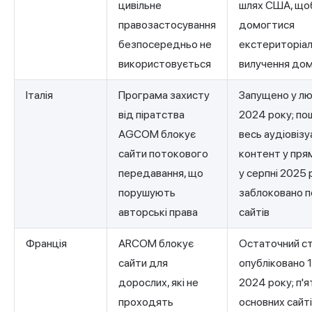
цивільне
шлях США, що
правозастосування
домогтися
безпосередньо не
екстериторіа
використовується
вилучення до
Італія
Програма захисту
Запущено у л
від піратства
2024 року; по
AGCOM блокує
весь аудіовізу
сайти потокового
контент у пря
передавання, що
у серпні 2025 
порушують
заблоковано 
авторські права
сайтів
Франція
ARCOM блокує
Остаточний с
сайти для
опубліковано 
дорослих, які не
2024 року; п'я
проходять
основних сайт