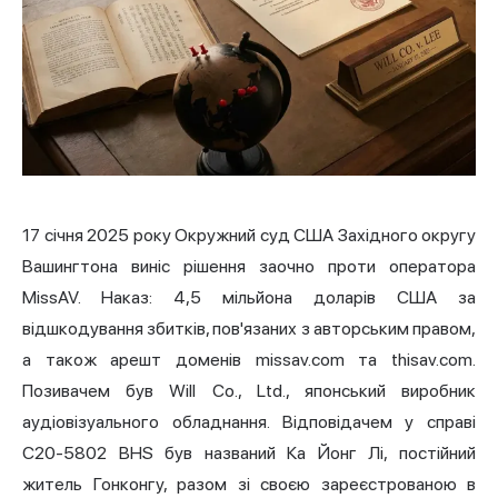
17 січня 2025 року Окружний суд США Західного округу
Вашингтона виніс рішення заочно проти оператора
MissAV. Наказ: 4,5 мільйона доларів США за
відшкодування збитків, пов'язаних з авторським правом,
а також арешт доменів missav.com та thisav.com.
Позивачем був Will Co., Ltd., японський виробник
аудіовізуального обладнання. Відповідачем у справі
C20-5802 BHS був названий Ка Йонг Лі, постійний
житель Гонконгу, разом зі своєю зареєстрованою в