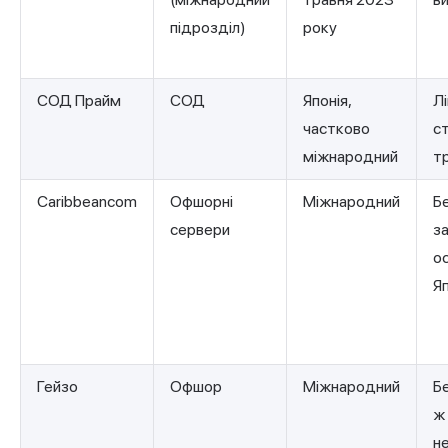
підрозділ)
року
СОД Прайм
СОД
Японія,
Л
частково
с
міжнародний
т
Caribbeancom
Офшорні
Міжнародний
Бе
сервери
з
о
Яп
Гейзо
Офшор
Міжнародний
Бе
ж
н