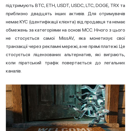
підтримують BTC, ETH, USDT, USDC, LTC, DOGE, TRX та
приблизно двадцять інших активів. Для отримувачів
немає KYC (ідентифікації клієнта) від продавця та немає
обмежень за категоріями на основі MCC. Нічого з цього
не стосується самої MissAV, яка монетизує свої
транзакції через рекламні мережі, а не прямі платежі. Це
стосується ліцензованих альтернатив, які виграють,
коли піратський трафік повертається до легальних
каналів.