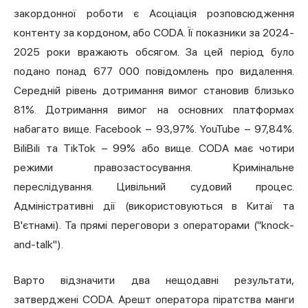
закордонної роботи є Асоціація розповсюдження
контенту за кордоном, або CODA. Її показники за 2024-
2025 роки вражають обсягом. За цей період було
подано понад 677 000 повідомлень про видалення.
Середній рівень дотримання вимог становив близько
81%. Дотримання вимог на основних платформах
набагато вище. Facebook – 93,97%. YouTube – 97,84%.
BiliBili та TikTok – 99% або вище. CODA має чотири
режими правозастосування. Кримінальне
переслідування. Цивільний судовий процес.
Адміністративні дії (використовуються в Китаї та
В'єтнамі). Та прямі переговори з операторами ("knock-
and-talk").
Варто відзначити два нещодавні результати,
затверджені CODA. Арешт оператора піратства манги