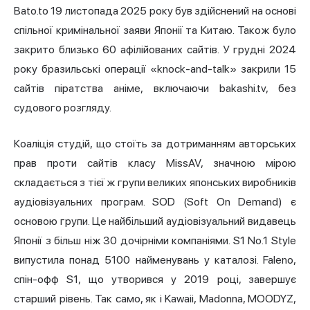
Bato.to 19 листопада 2025 року був здійснений на основі
спільної кримінальної заяви Японії та Китаю. Також було
закрито близько 60 афілійованих сайтів. У грудні 2024
року бразильські операції «knock-and-talk» закрили 15
сайтів піратства аніме, включаючи bakashi.tv, без
судового розгляду.
Коаліція студій, що стоїть за дотриманням авторських
прав проти сайтів класу MissAV, значною мірою
складається з тієї ж групи великих японських виробників
аудіовізуальних програм. SOD (Soft On Demand) є
основою групи. Це найбільший аудіовізуальний видавець
Японії з більш ніж 30 дочірніми компаніями. S1 No.1 Style
випустила понад 5100 найменувань у каталозі. Faleno,
спін-офф S1, що утворився у 2019 році, завершує
старший рівень. Так само, як і Kawaii, Madonna, MOODYZ,