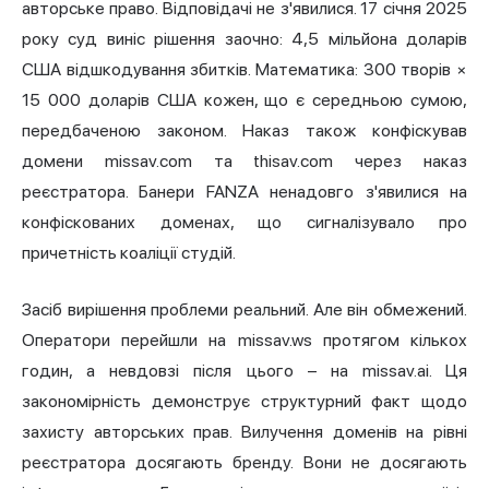
авторське право. Відповідачі не з'явилися. 17 січня 2025
року суд виніс рішення заочно: 4,5 мільйона доларів
США відшкодування збитків. Математика: 300 творів ×
15 000 доларів США кожен, що є середньою сумою,
передбаченою законом. Наказ також конфіскував
домени missav.com та thisav.com через наказ
реєстратора. Банери FANZA ненадовго з'явилися на
конфіскованих доменах, що сигналізувало про
причетність коаліції студій.
Засіб вирішення проблеми реальний. Але він обмежений.
Оператори перейшли на missav.ws протягом кількох
годин, а невдовзі після цього – на missav.ai. Ця
закономірність демонструє структурний факт щодо
захисту авторських прав. Вилучення доменів на рівні
реєстратора досягають бренду. Вони не досягають