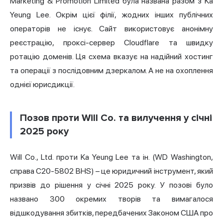
Marketing & Promotion Limited була названа разом з Ka
Yeung Lee. Окрім цієї філії, жодних інших публічних
операторів не існує. Сайт використовує анонімну
реєстрацію, проксі-сервер Cloudflare та швидку
ротацію доменів. Ця схема вказує на надійний хостинг
та операції з послідовним дзеркалом. А не на охоплення
однієї юрисдикції.
Позов проти Will Co. та вилучення у січні
2025 року
Will Co., Ltd. проти Ka Yeung Lee та ін. (WD Washington,
справа C20-5802 BHS) – це юридичний інструмент, який
призвів до рішення у січні 2025 року. У позові було
названо 300 окремих творів та вимагалося
відшкодування збитків, передбачених Законом США про