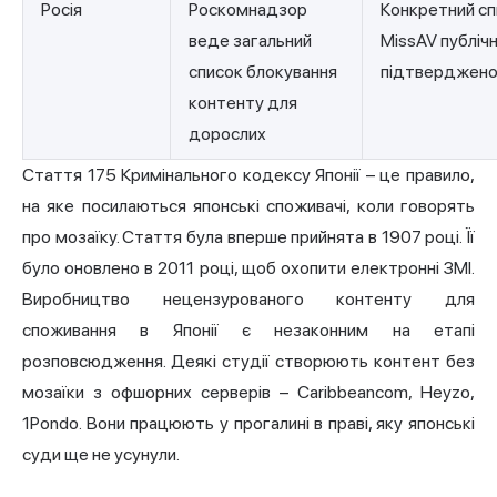
Росія
Роскомнадзор
Конкретний сп
веде загальний
MissAV публічн
список блокування
підтверджен
контенту для
дорослих
Стаття 175 Кримінального кодексу Японії – це правило,
на яке посилаються японські споживачі, коли говорять
про мозаїку. Стаття була вперше прийнята в 1907 році. Її
було оновлено в 2011 році, щоб охопити електронні ЗМІ.
Виробництво нецензурованого контенту для
споживання в Японії є незаконним на етапі
розповсюдження. Деякі студії створюють контент без
мозаїки з офшорних серверів – Caribbeancom, Heyzo,
1Pondo. Вони працюють у прогалині в праві, яку японські
суди ще не усунули.