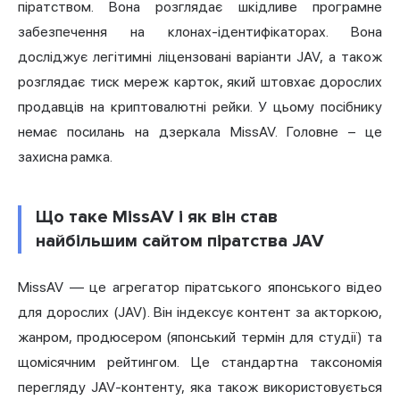
піратством. Вона розглядає шкідливе програмне
забезпечення на клонах-ідентифікаторах. Вона
досліджує легітимні ліцензовані варіанти JAV, а також
розглядає тиск мереж карток, який штовхає дорослих
продавців на криптовалютні рейки. У цьому посібнику
немає посилань на дзеркала MissAV. Головне – це
захисна рамка.
Що таке MissAV і як він став
найбільшим сайтом піратства JAV
MissAV — це агрегатор піратського японського відео
для дорослих (JAV). Він індексує контент за акторкою,
жанром, продюсером (японський термін для студії) та
щомісячним рейтингом. Це стандартна таксономія
перегляду JAV-контенту, яка також використовується