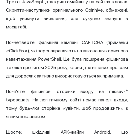
Третє: JavaScript для криптомайнінгу на сайтах-клонах.
Скрипти-наступники оригінального Coinhive, обмежені,
щоб уникнути виявлення, але сукупно значущі в
масштабі.
По-четверте: фальшиві кампанії CAPTCHA (приманки
«ClickFix»), які перенаправляють на виконання корисного
навантаження PowerShell. Це була поширена фішингова
техніка протягом 2025 року; клони для нішевих програм
для дорослих активно використовуються як приманка.
По-п'яте: фішингові сторінки входу на missav-*
typosquats. На легітимному сайті немає панелі входу,
тому будь-яка сторінка «увійти, щоб продовжити» є
явним показником.
Шосте: шкідливі APK-файли Android, що