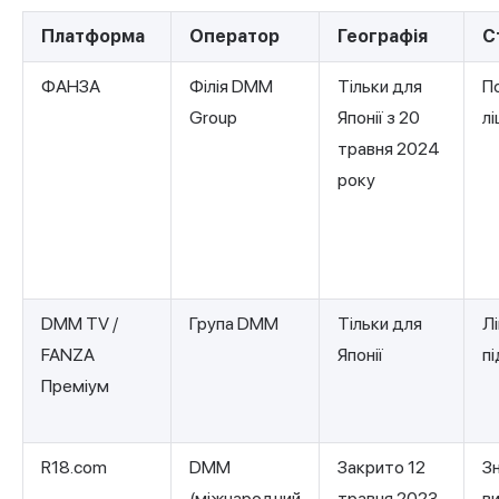
Платформа
Оператор
Географія
С
ФАНЗА
Філія DMM
Тільки для
П
Group
Японії з 20
л
травня 2024
року
DMM TV /
Група DMM
Тільки для
Л
FANZA
Японії
п
Преміум
R18.com
DMM
Закрито 12
З
(міжнародний
травня 2023
в