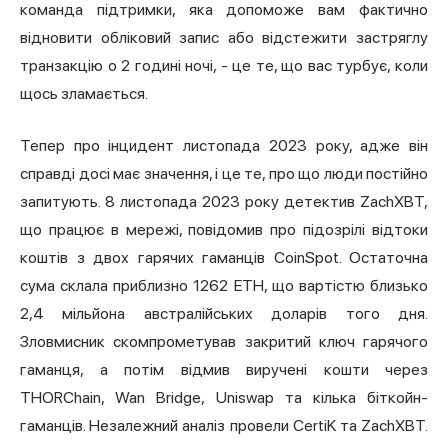
команда підтримки, яка допоможе вам фактично
відновити обліковий запис або відстежити застряглу
транзакцію о 2 годині ночі, - це те, що вас турбує, коли
щось зламається.
Тепер про інцидент листопада 2023 року, адже він
справді досі має значення, і це те, про що люди постійно
запитують. 8 листопада 2023 року детектив ZachXBT,
що працює в мережі, повідомив про підозрілі відтоки
коштів з двох гарячих гаманців CoinSpot. Остаточна
сума склала приблизно 1262 ETH, що вартістю близько
2,4 мільйона австралійських доларів того дня.
Зловмисник скомпрометував закритий ключ гарячого
гаманця, а потім відмив виручені кошти через
THORChain, Wan Bridge, Uniswap та кілька біткойн-
гаманців. Незалежний аналіз провели CertiK та ZachXBT.