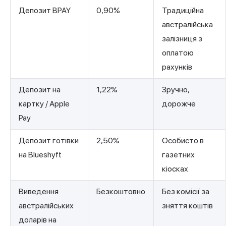
Депозит BPAY
0,90%
Традиційна
австралійська
залізниця з
оплатою
рахунків
Депозит на
1,22%
Зручно,
картку / Apple
дорожче
Pay
Депозит готівки
2,50%
Особисто в
на Blueshyft
газетних
кіосках
Виведення
Безкоштовно
Без комісії за
австралійських
зняття коштів
доларів на