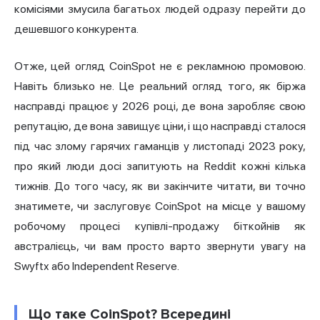
комісіями змусила багатьох людей одразу перейти до
дешевшого конкурента.
Отже, цей огляд CoinSpot не є рекламною промовою.
Навіть близько не. Це реальний огляд того, як біржа
насправді працює у 2026 році, де вона заробляє свою
репутацію, де вона завищує ціни, і що насправді сталося
під час злому гарячих гаманців у листопаді 2023 року,
про який люди досі запитують на Reddit кожні кілька
тижнів. До того часу, як ви закінчите читати, ви точно
знатимете, чи заслуговує CoinSpot на місце у вашому
робочому процесі купівлі-продажу біткойнів як
австралієць, чи вам просто варто звернути увагу на
Swyftx або Independent Reserve.
Що таке CoinSpot? Всередині