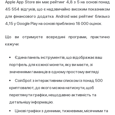
Apple App Store він має рейтинг 4,8 з 5 на основі понад
45 554 відгуків, що є надзвичайно високим показником
для фінансового додатка. Android має рейтинг близько
4,15 у Google Play на основі приблизно 18 000 оцінок.
Що ви отримуєте всередині програми, практично
кажучи:
Єдина панель інструментів, що відображає ваш
портфель для кожної монети, яку ви маєте, зі
значеннями гаманців в одному простому вигляді
CoinSpot з інтерактивним списком із понад 500
криптовалют, до якого можна натиснути, щоб
переглянути графіки, нещодавню активність та
детальнішу інформацію.
Цінові графіки з денними, тижневими, місячними та