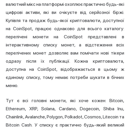
валютний мікс на платформі охоплює практично будь-які
цифрові активи, які ви очікуєте від серйозної біржі.
Купівля та продаж будь-якої криптовалюти, доступної
на CoinSpot, працює однаково для всього каталогу:
перелічені монети на CoinSpot представлені в
інтерактивному списку монет, а відстеження всіх
перелічених монет дозволяє вам помічати нові тікери
одразу після їх публікації. Кожна криптовалюта,
доступна на CoinSpot, відображається в цьому ж
єдиному списку, тому немає потреби шукати в бічних
меню.
Тут є всі головні монети, які хоче кожен: Bitcoin,
Ethereum, XRP, Solana, Cardano, Dogecoin, Shiba Inu,
Chainlink, Avalanche, Polygon, Polkadot, Cosmos, Litecoin та
Bitcoin Cash. У списку є практично будь-який великий