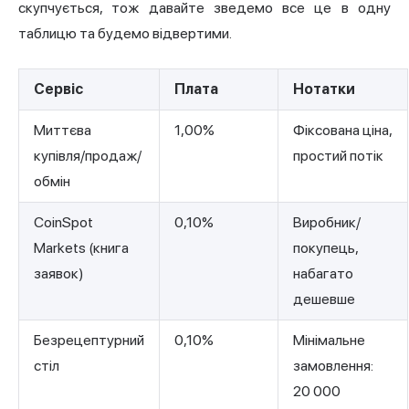
скупчується, тож давайте зведемо все це в одну
таблицю та будемо відвертими.
Сервіс
Плата
Нотатки
Миттєва
1,00%
Фіксована ціна,
купівля/продаж/
простий потік
обмін
CoinSpot
0,10%
Виробник/
Markets (книга
покупець,
заявок)
набагато
дешевше
Безрецептурний
0,10%
Мінімальне
стіл
замовлення:
20 000