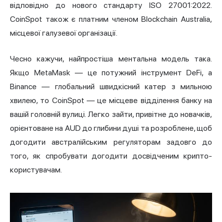
відповідно до нового стандарту ISO 27001:2022.
CoinSpot також є платним членом Blockchain
Australia
,
місцевої галузевої організації.
Чесно кажучи, найпростіша ментальна модель така.
Якщо MetaMask — це потужний інструмент DeFi, а
Binance — глобальний швидкісний катер з мильною
хвилею, то CoinSpot — це місцеве відділення банку на
вашій головній вулиці. Легко зайти, привітне до новачків,
орієнтоване на AUD до глибини душі та розроблене, щоб
догодити австралійським регуляторам задовго до
того, як спробувати догодити досвідченим крипто-
користувачам.