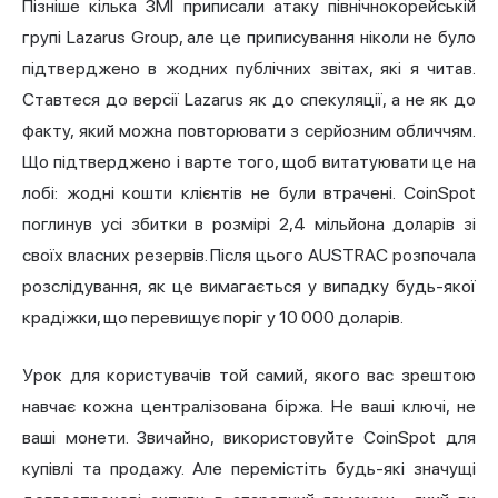
Пізніше кілька ЗМІ приписали атаку північнокорейській
групі Lazarus Group, але це приписування ніколи не було
підтверджено в жодних публічних звітах, які я читав.
Ставтеся до версії Lazarus як до спекуляції, а не як до
факту, який можна повторювати з серйозним обличчям.
Що підтверджено і варте того, щоб витатуювати це на
лобі: жодні кошти клієнтів не були втрачені. CoinSpot
поглинув усі збитки в розмірі 2,4 мільйона доларів зі
своїх власних резервів. Після цього AUSTRAC розпочала
розслідування, як це вимагається у випадку будь-якої
крадіжки, що перевищує поріг у 10 000 доларів.
Урок для користувачів той самий, якого вас зрештою
навчає кожна централізована біржа. Не ваші ключі, не
ваші монети. Звичайно, використовуйте CoinSpot для
купівлі та продажу. Але перемістіть будь-які значущі