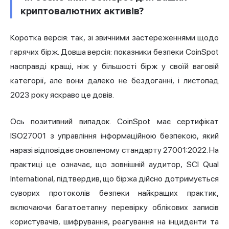
криптовалютних активів?
Коротка версія: так, зі звичними застереженнями щодо
гарячих бірж. Довша версія: показники безпеки CoinSpot
насправді кращі, ніж у більшості бірж у своїй ваговій
категорії, але вони далеко не бездоганні, і листопад
2023 року яскраво це довів.
Ось позитивний випадок. CoinSpot має сертифікат
ISO27001 з управління інформаційною безпекою, який
наразі відповідає оновленому стандарту 27001:2022. На
практиці це означає, що зовнішній аудитор, SCI Qual
International, підтвердив, що біржа дійсно дотримується
суворих протоколів безпеки найкращих практик,
включаючи багатоетапну перевірку облікових записів
користувачів, шифрування, реагування на інциденти та