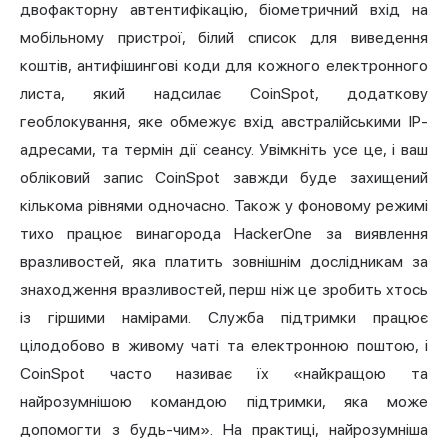
двофакторну автентифікацію, біометричний вхід на
мобільному пристрої, білий список для виведення
коштів, антифішингові коди для кожного електронного
листа, який надсилає CoinSpot, додаткову
геоблокування, яке обмежує вхід австралійськими IP-
адресами, та термін дії сеансу. Увімкніть усе це, і ваш
обліковий запис CoinSpot завжди буде захищений
кількома рівнями одночасно. Також у фоновому режимі
тихо працює винагорода HackerOne за виявлення
вразливостей, яка платить зовнішнім дослідникам за
знаходження вразливостей, перш ніж це зробить хтось
із гіршими намірами. Служба підтримки працює
цілодобово в живому чаті та електронною поштою, і
CoinSpot часто називає їх «найкращою та
найрозумнішою командою підтримки, яка може
допомогти з будь-чим». На практиці, найрозумніша