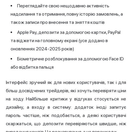
Переглядайте свою нещодавню активність
надсилання та отримання, повну історію замовлень, а
також записи про внесення та зняття коштів
Apple Pay, депозити за допомогою картки, PayPal
та віджети на головному екрані (усе додано в
оновленнях 2024-2025 років)
Біометричне розблокування за допомогою Face ID
або відбитка пальця
Інтерфейс зручний як для нових користувачів, так і для
більш досвідчених трейдерів, які хочуть перевіряти ціни
на ходу. Найбільше критики у відгуках стосується не
дизайну, а входу в систему: додаток іноді запитує
пароль частіше, ніж подобається, а деякі користувачі
скаржаться, що депозити перевіряються швидше, ніж
виведення коштів. Це розчарування, а не перешкоди.