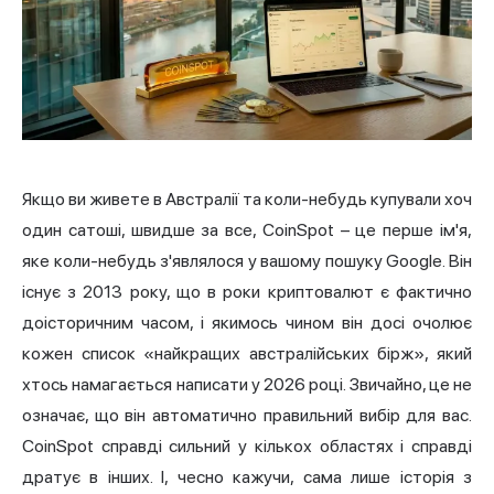
Якщо ви живете в Австралії та коли-небудь купували хоч
один сатоші, швидше за все, CoinSpot – це перше ім'я,
яке коли-небудь з'являлося у вашому пошуку Google. Він
існує з 2013 року, що в роки криптовалют є фактично
доісторичним часом, і якимось чином він досі очолює
кожен список «найкращих австралійських бірж», який
хтось намагається написати у 2026 році. Звичайно, це не
означає, що він автоматично правильний вибір для вас.
CoinSpot справді сильний у кількох областях і справді
дратує в інших. І, чесно кажучи, сама лише історія з