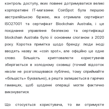
контроль доступу, яких повинні дотримуватися великі
корпоративні ІТ-магазини. CoinSpot була першою
австралійською біржею, яка отримала сертифікат
ISO27001 та сертифікат Blockchain Australia, і це
поєднання управління безпекою та сертифікації
blockchain Australia було її основним слоганом з 2020
року. Коротка примітка щодо бренду: люди іноді
вводять назву як «coin spot», але офіційно це одне
слово. Більшість криптовалюти користувачів
зберігається в холодному сховищі (точний відсоток
ніколи не розголошувався публічно, тому сприймайте
«більшість» буквально), а решта залишається в гарячих
гаманцях, щоб щоденні операції могли фактично
виконуватися.
Що стосується користувача, то ви отримуєте