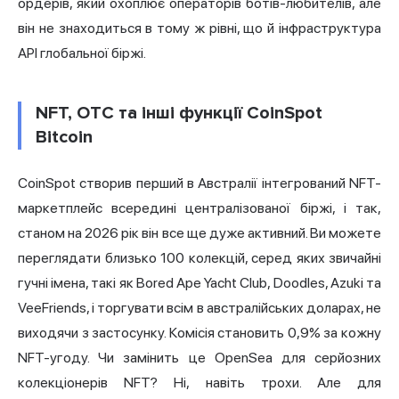
ордерів, який охоплює операторів ботів-любителів, але
він не знаходиться в тому ж рівні, що й інфраструктура
API глобальної біржі.
NFT, OTC та інші функції CoinSpot
Bitcoin
CoinSpot створив перший в Австралії інтегрований NFT-
маркетплейс всередині централізованої біржі, і так,
станом на 2026 рік він все ще дуже активний. Ви можете
переглядати близько 100 колекцій, серед яких звичайні
гучні імена, такі як Bored Ape Yacht Club, Doodles, Azuki та
VeeFriends, і торгувати всім в австралійських доларах, не
виходячи з застосунку. Комісія становить 0,9% за кожну
NFT-угоду. Чи замінить це OpenSea для серйозних
колекціонерів NFT? Ні, навіть трохи. Але для