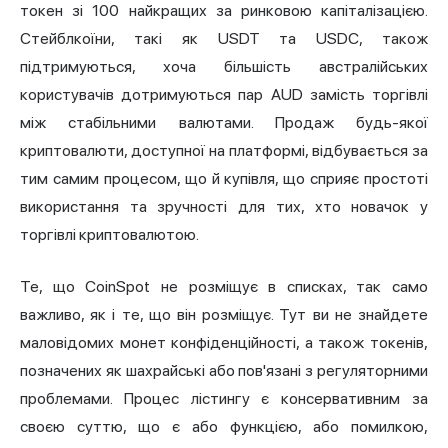
токен зі 100 найкращих за ринковою капіталізацією.
Стейблкоїни, такі як USDT та USDC, також
підтримуються, хоча більшість австралійських
користувачів дотримуються пар AUD замість торгівлі
між стабільними валютами. Продаж будь-якої
криптовалюти, доступної на платформі, відбувається за
тим самим процесом, що й купівля, що сприяє простоті
використання та зручності для тих, хто новачок у
торгівлі криптовалютою.
Те, що CoinSpot не розміщує в списках, так само
важливо, як і те, що він розміщує. Тут ви не знайдете
маловідомих монет конфіденційності, а також токенів,
позначених як шахрайські або пов'язані з регуляторними
проблемами. Процес лістингу є консервативним за
своєю суттю, що є або функцією, або помилкою,