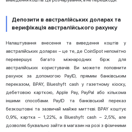
Депозити в австралійських доларах та
верифікація австралійського рахунку
Налаштування внесення та виведення коштів у
австралійських доларах – це те, де CoinSpot непомітно
перевершує багато міжнародних бірж для
австралійських користувачів. Ви можете поповнити
рахунок за допомогою PayID, прямим банківським
переказом, BPAY, Blueshyft cash у газетному кіоску,
дебетовою карткою, Apple Pay, PayPal або кількома
іншими способами. PayID та банківський переказ
безкоштовні та зазвичай майже миттєві. BPAY коштує
0,9%, картка – 1,22%, а Blueshyft cash – 2,5%, але
дозволяє буквально зайти в магазин на розі з фізичними