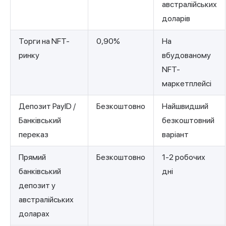
австралійських
доларів
Торги на NFT-
0,90%
На
ринку
вбудованому
NFT-
маркетплейсі
Депозит PayID /
Безкоштовно
Найшвидший
Банківський
безкоштовний
переказ
варіант
Прямий
Безкоштовно
1-2 робочих
банківський
дні
депозит у
австралійських
доларах