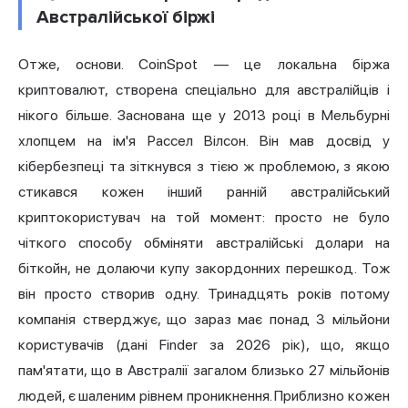
Австралійської біржі
Отже, основи. CoinSpot — це локальна біржа
криптовалют, створена спеціально для австралійців і
нікого більше. Заснована ще у 2013 році в Мельбурні
хлопцем на ім'я Рассел Вілсон. Він мав досвід у
кібербезпеці та зіткнувся з тією ж проблемою, з якою
стикався кожен інший ранній австралійський
криптокористувач на той момент: просто не було
чіткого способу обміняти австралійські долари на
біткойн, не долаючи купу закордонних перешкод. Тож
він просто створив одну. Тринадцять років потому
компанія стверджує, що зараз має понад 3 мільйони
користувачів (дані Finder за 2026 рік), що, якщо
пам'ятати, що в Австралії загалом близько 27 мільйонів
людей, є шаленим рівнем проникнення. Приблизно кожен