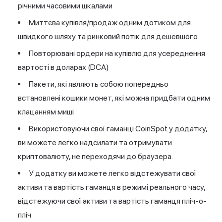
річними часовими шкалами
Миттєва купівля/продаж одним дотиком для
швидкого шляху та ринковий потік для дешевшого
Повторювані ордери на купівлю для усереднення
вартості в доларах (DCA)
Пакети, які являють собою попередньо
встановлені кошики монет, які можна придбати одним
клацанням миші
Використовуючи свої гаманці CoinSpot у додатку,
ви можете легко надсилати та отримувати
криптовалюту, не переходячи до браузера.
У додатку ви можете легко відстежувати свої
активи та вартість гаманця в режимі реального часу,
відстежуючи свої активи та вартість гаманця пліч-о-
пліч