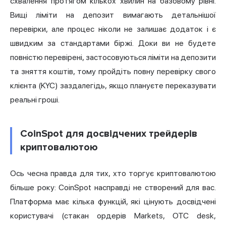
схвалення протягом кількох хвилин на базовому рівні.
Вищі ліміти на депозит вимагають детальнішої
перевірки, але процес ніколи не залишає додаток і є
швидким за стандартами біржі. Доки ви не будете
повністю перевірені, застосовуються ліміти на депозити
та зняття коштів, тому пройдіть повну перевірку свого
клієнта (KYC) заздалегідь, якщо плануєте переказувати
реальні гроші.
CoinSpot для досвідчених трейдерів
криптовалютою
Ось чесна правда для тих, хто торгує криптовалютою
більше року: CoinSpot насправді не створений для вас.
Платформа має кілька функцій, які цінують досвідчені
користувачі (стакан ордерів Markets, OTC desk,