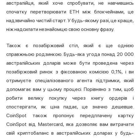
австралійця, який хоче спробувати, не навчившись
спочатку перетворювати ETH між блокчейнами, це
надзвичайно чистий старт. У будь-якому разі, це краще,
ніж надсилати незнайомцю свою основну фразу.
Також є позабіржовий стіл, який є ще однією
справжньою родзинкою. Будь-яка угода понад 20 000
австралійських доларів може бути проведена через
позабіржовий ринок з фіксованою комісією 0,1%, і ви
отримуєте спеціалізованого агента підтримки, який
допомагає вам у цьому процесі. Порівняно з тим, щоб
робити велику покупку через книгу ордерів і
спостерігати, як ціна падає, це значно дешевше.
CoinSpot також пропонує передплачену картку
CoinSpot від Mastercard, яка дозволяє вам витрачати
свій криптобаланс в австралійських доларах у будь-