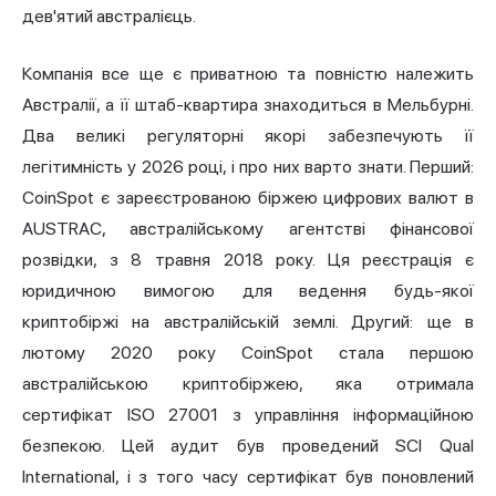
дев'ятий австралієць.
Компанія все ще є приватною та повністю належить
Австралії, а її штаб-квартира знаходиться в Мельбурні.
Два великі регуляторні якорі забезпечують її
легітимність у 2026 році, і про них варто знати. Перший:
CoinSpot є зареєстрованою біржею цифрових валют в
AUSTRAC, австралійському агентстві фінансової
розвідки, з 8 травня 2018 року. Ця реєстрація є
юридичною вимогою для ведення будь-якої
криптобіржі на австралійській землі. Другий: ще в
лютому 2020 року CoinSpot стала першою
австралійською криптобіржею, яка отримала
сертифікат ISO 27001 з управління інформаційною
безпекою. Цей аудит був проведений SCI Qual
International, і з того часу сертифікат був поновлений