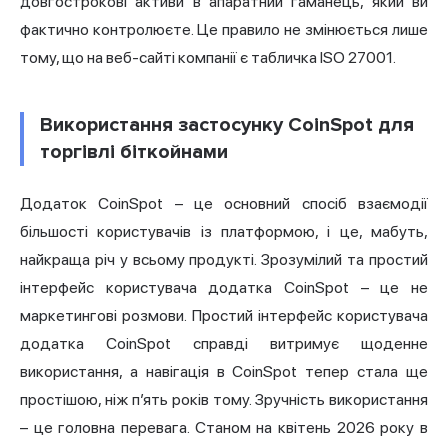
довгострокові активи в апаратний гаманець, який ви
фактично контролюєте. Це правило не змінюється лише
тому, що на веб-сайті компанії є табличка ISO 27001.
Використання застосунку CoinSpot для
торгівлі біткойнами
Додаток CoinSpot – це основний спосіб взаємодії
більшості користувачів із платформою, і це, мабуть,
найкраща річ у всьому продукті. Зрозумілий та простий
інтерфейс користувача додатка CoinSpot – це не
маркетингові розмови. Простий інтерфейс користувача
додатка CoinSpot справді витримує щоденне
використання, а навігація в CoinSpot тепер стала ще
простішою, ніж п’ять років тому. Зручність використання
– це головна перевага. Станом на квітень 2026 року в