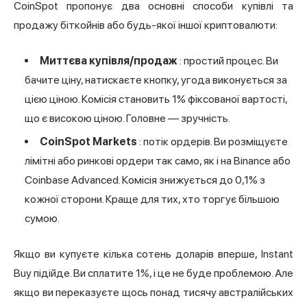
CoinSpot пропонує два основні способи купівлі та
продажу біткойнів або будь-якої іншої криптовалюти:
Миттєва купівля/продаж
: простий процес. Ви
бачите ціну, натискаєте кнопку, угода виконується за
цією ціною. Комісія становить 1% фіксованої вартості,
що є високою ціною. Головне — зручність.
CoinSpot Markets
: потік ордерів. Ви розміщуєте
лімітні або ринкові ордери так само, як і на Binance або
Coinbase Advanced. Комісія знижується до 0,1% з
кожної сторони. Краще для тих, хто торгує більшою
сумою.
Якщо ви купуєте кілька сотень доларів вперше, Instant
Buy підійде. Ви сплатите 1%, і це не буде проблемою. Але
якщо ви переказуєте щось понад тисячу австралійських