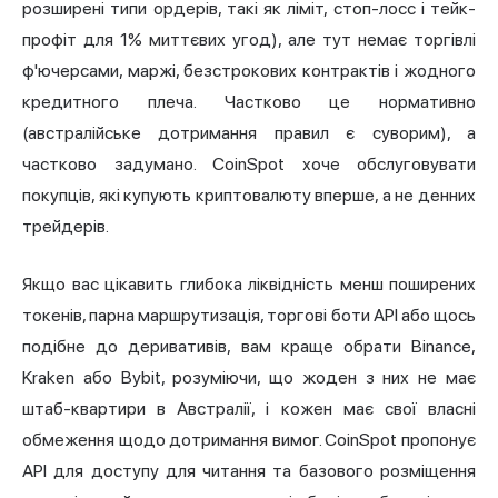
розширені типи ордерів, такі як ліміт, стоп-лосс і тейк-
профіт для 1% миттєвих угод), але тут немає торгівлі
ф'ючерсами, маржі, безстрокових контрактів і жодного
кредитного плеча. Частково це нормативно
(австралійське дотримання правил є суворим), а
частково задумано. CoinSpot хоче обслуговувати
покупців, які купують криптовалюту вперше, а не денних
трейдерів.
Якщо вас цікавить глибока ліквідність менш поширених
токенів, парна маршрутизація, торгові боти API або щось
подібне до деривативів, вам краще обрати Binance,
Kraken або Bybit, розуміючи, що жоден з них не має
штаб-квартири в Австралії, і кожен має свої власні
обмеження щодо дотримання вимог. CoinSpot пропонує
API для доступу для читання та базового розміщення