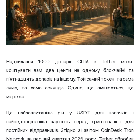
Надсилання 1000 доларів США в
Tether
може
коштувати вам два центи на одному блокчейні та
п'ятнадцять доларів на іншому. Той самий токен, та сама
сума, та сама секунда. Єдине, що змінюється, це
мережа.
Це найзаплутаніша річ у USDT для новачків і
найнедооціненіша вартість серед криптовалют для
постійних відправників. Згідно зі звітом CoinDesk Tron
Network за перший квартал 2026 року, Tether обробив