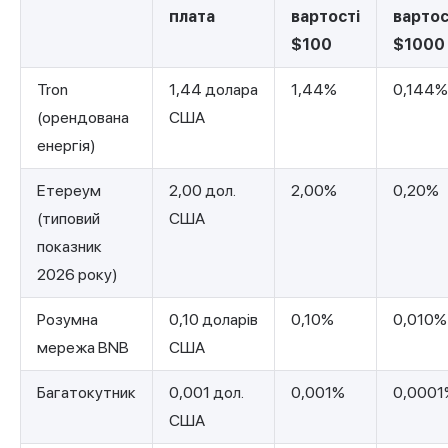
плата
вартості
вартос
$100
$1000
Tron
1,44 долара
1,44%
0,144%
(орендована
США
енергія)
Етереум
2,00 дол.
2,00%
0,20%
(типовий
США
показник
2026 року)
Розумна
0,10 доларів
0,10%
0,010%
мережа BNB
США
Багатокутник
0,001 дол.
0,001%
0,0001
США