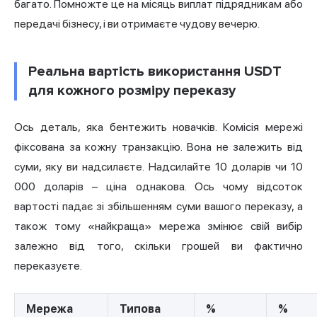
багато. Помножте це на місяць виплат підрядникам або
передачі бізнесу, і ви отримаєте чудову вечерю.
Реальна вартість використання USDT
для кожного розміру переказу
Ось деталь, яка бентежить новачків. Комісія мережі
фіксована за кожну транзакцію. Вона не залежить від
суми, яку ви надсилаєте. Надсилайте 10 доларів чи 10
000 доларів – ціна однакова. Ось чому відсоток
вартості падає зі збільшенням суми вашого переказу, а
також тому «найкраща» мережа змінює свій вибір
залежно від того, скільки грошей ви фактично
переказуєте.
Мережа
Типова
%
%