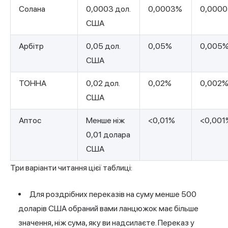
Солана
0,0003 дол.
0,0003%
0,000
США
Арбітр
0,05 дол.
0,05%
0,005
США
ТОННА
0,02 дол.
0,02%
0,002
США
Аптос
Менше ніж
<0,01%
<0,001
0,01 долара
США
Три варіанти читання цієї таблиці:
Для роздрібних переказів на суму менше 500
доларів США обраний вами ланцюжок має більше
значення, ніж сума, яку ви надсилаєте. Переказ у