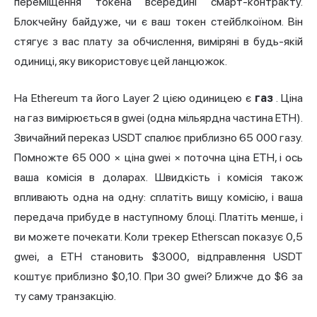
переміщення токена всередині смарт-контракту.
Блокчейну байдуже, чи є ваш токен стейблкоїном. Він
стягує з вас плату за обчислення, виміряні в будь-якій
одиниці, яку використовує цей ланцюжок.
На Ethereum та його Layer 2 цією одиницею є
газ
. Ціна
на газ вимірюється в gwei (одна мільярдна частина ETH).
Звичайний переказ USDT спалює приблизно 65 000 газу.
Помножте 65 000 × ціна gwei × поточна ціна ETH, і ось
ваша комісія в доларах. Швидкість і комісія також
впливають одна на одну: сплатіть вищу комісію, і ваша
передача прибуде в наступному блоці. Платіть менше, і
ви можете почекати. Коли трекер Etherscan показує 0,5
gwei, а ETH становить $3000, відправлення USDT
коштує приблизно $0,10. При 30 gwei? Ближче до $6 за
ту саму транзакцію.