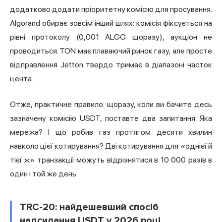
додатково додати пріоритетну комісію для просування.
Algorand обирає зовсім інший шлях: комісія фіксується на
рівні протоколу (0,001 ALGO щоразу), аукціон не
проводиться. TON має плаваючий ринок газу, але просте
відправлення Jetton твердо тримає в діапазоні часток
цента.
Отже, практичне правило: щоразу, коли ви бачите десь
зазначену комісію USDT, поставте два запитання. Яка
мережа? І що робив газ протягом десяти хвилин
навколо цієї котирування? Дві котирування для «однієї й
тієї ж» транзакції можуть відрізнятися в 10 000 разів в
один і той же день.
TRC-20: найдешевший спосіб
надсилання USDT у 2026 році