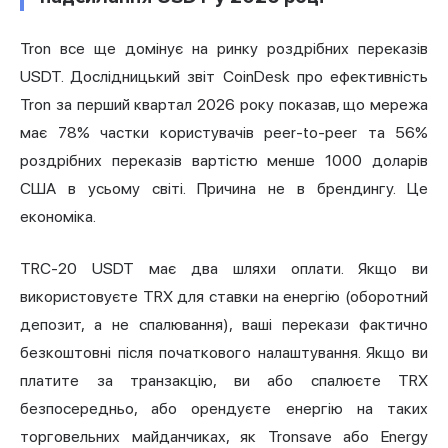
Tron все ще домінує на ринку роздрібних переказів
USDT. Дослідницький звіт CoinDesk про ефективність
Tron за перший квартал 2026 року показав, що мережа
має 78% частки користувачів peer-to-peer та 56%
роздрібних переказів вартістю менше 1000 доларів
США в усьому світі. Причина не в брендингу. Це
економіка.
TRC-20 USDT має два шляхи оплати. Якщо ви
використовуєте TRX для ставки на енергію (оборотний
депозит, а не спалювання), ваші перекази фактично
безкоштовні після початкового налаштування. Якщо ви
платите за транзакцію, ви або спалюєте TRX
безпосередньо, або орендуєте енергію на таких
торговельних майданчиках, як Tronsave або Energy