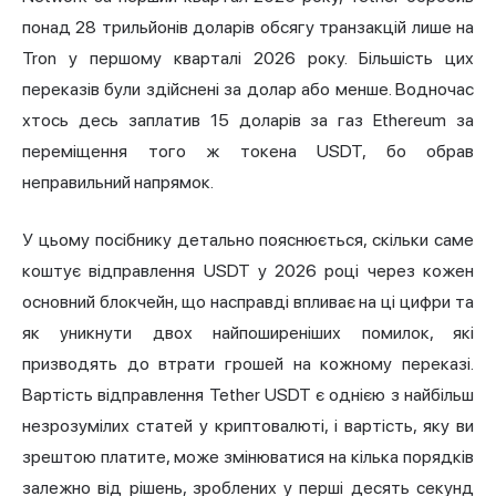
понад 28 трильйонів доларів обсягу транзакцій лише на
Tron у першому кварталі 2026 року. Більшість цих
переказів були здійснені за долар або менше. Водночас
хтось десь заплатив 15 доларів за газ Ethereum за
переміщення того ж токена USDT, бо обрав
неправильний напрямок.
У цьому посібнику детально пояснюється, скільки саме
коштує відправлення USDT у 2026 році через кожен
основний блокчейн, що насправді впливає на ці цифри та
як уникнути двох найпоширеніших помилок, які
призводять до втрати грошей на кожному переказі.
Вартість відправлення Tether USDT є однією з найбільш
незрозумілих статей у криптовалюті, і вартість, яку ви
зрештою платите, може змінюватися на кілька порядків
залежно від рішень, зроблених у перші десять секунд