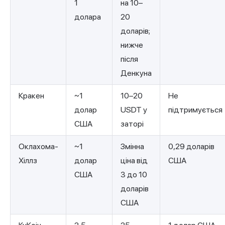
1
на 10–
долара
20
доларів;
нижче
після
Денкуна
Кракен
~1
10–20
Не
долар
USDT у
підтримується
США
заторі
Оклахома-
~1
Змінна
0,29 доларів
Хіллз
долар
ціна від
США
США
3 до 10
доларів
США