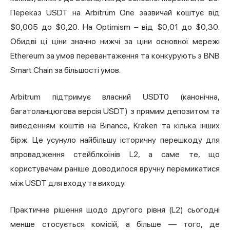
Переказ USDT на Arbitrum One зазвичай коштує від
$0,005 до $0,20. На Optimism – від $0,01 до $0,30.
Обидві ці ціни значно нижчі за ціни основної мережі
Ethereum за умов перевантаження та конкурують з BNB
Smart Chain за більшості умов.
Arbitrum підтримує власний USDT0 (канонічна,
багатоланцюгова версія USDT) з прямим депозитом та
виведенням коштів на Binance, Kraken та кілька інших
бірж. Це усунуло найбільшу історичну перешкоду для
впровадження стейблкоїнів L2, а саме те, що
користувачам раніше доводилося вручну перемикатися
між USDT для входу та виходу.
Практичне рішення щодо другого рівня (L2) сьогодні
менше стосується комісій, а більше — того, де