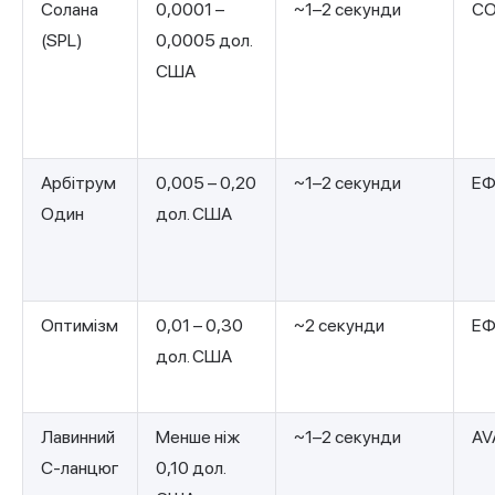
Солана
0,0001 –
~1–2 секунди
С
(SPL)
0,0005 дол.
США
Арбітрум
0,005 – 0,20
~1–2 секунди
ЕФ
Один
дол. США
Оптимізм
0,01 – 0,30
~2 секунди
ЕФ
дол. США
Лавинний
Менше ніж
~1–2 секунди
AV
C-ланцюг
0,10 дол.