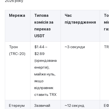
2026 року.
Мережа
Типова
Час
То
комісія за
підтвердження
мі
переказ
га
USDT
Трон
$1.44 –
~3 секунди
TR
(TRC-20)
$2.89
(орендована
енергія);
майже нуль,
якщо
відправник
ставить TRX
Етереум
Зазвичай
~12 секунд
ЕФ