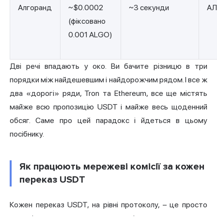
Алгоранд
~$0.0002
~3 секунди
АЛ
(фіксовано
0.001 ALGO)
Дві речі впадають у око. Ви бачите різницю в три
порядки між найдешевшим і найдорожчим рядом. І все ж
два «дорогі» ряди, Tron та Ethereum, все ще містять
майже всю пропозицію USDT і майже весь щоденний
обсяг. Саме про цей парадокс і йдеться в цьому
посібнику.
Як працюють мережеві комісії за кожен
переказ USDT
Кожен переказ USDT, на рівні протоколу, – це просто