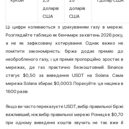
КуКоін
2,5
25
1 долар США
доларів
доларів
США
США
Ці цифри коливаються з урахуванням газу в мережі.
Розглядайте таблицю як бенчмарк за квітень 2026 року,
а не як зафіксовану котирування. Однак важко не
помітити закономірність: біржа додає премію до
необробленого газу, і ця премія пропорційно зростає в
мережах, де газ практично безкоштовний. Binance
стягує $0,50 за виведення USDT на Solana. Сама
мережа Solana збирає $0,0003. Порахуйте: це націнка в
1600 разів.
Якщо ви часто переказуєте USDT, вибір правильної біржі
важливіший, ніж вибір правильної мережі. Різниця в $0,70
при одному виведенні коштів звучить не так вже й