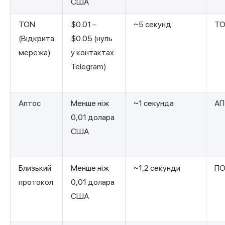
США
TON
$0.01 –
~5 секунд
Т
(Відкрита
$0.05 (нуль
мережа)
у контактах
Telegram)
Аптос
Менше ніж
~1 секунда
АП
0,01 долара
США
Близький
Менше ніж
~1,2 секунди
ПО
протокол
0,01 долара
США