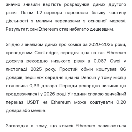
значно знизили вартість розрахунків даних другого
рівня. Потім L2-сервери перенесли більшу частину
діяльності з малими переказами з основної мережі.
Результат: сам Ethereum став набагато дешевшим.
Згідно з аналізом даних про комісії за 2020–2025 роки,
проведеним CoinLedger, середня ціна на газ Ethereum
досягла рекордно низького рівня в 0,067 Gwei у
листопаді 2025 року. Простий обмін коштував 86
доларів, перш ніж середня ціна на Dencun у тому місяці
становила 0,39 долара. Періоди рекордно низьких цін
продовжилися і у 2026 році. У години спокою звичайний
переказ USDT на Ethereum може коштувати 0,20
долара або менше.
Загвоздка в тому, що комісії Ethereum залишаються