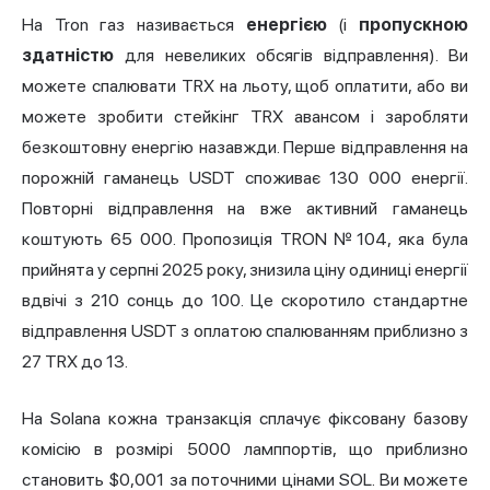
На Tron газ називається
енергією
(і
пропускною
здатністю
для невеликих обсягів відправлення). Ви
можете спалювати TRX на льоту, щоб оплатити, або ви
можете зробити стейкінг TRX авансом і заробляти
безкоштовну енергію назавжди. Перше відправлення на
порожній гаманець USDT споживає 130 000 енергії.
Повторні відправлення на вже активний гаманець
коштують 65 000. Пропозиція TRON №104, яка була
прийнята у серпні 2025 року, знизила ціну одиниці енергії
вдвічі з 210 сонць до 100. Це скоротило стандартне
відправлення USDT з оплатою спалюванням приблизно з
27 TRX до 13.
На Solana кожна транзакція сплачує фіксовану базову
комісію в розмірі 5000 ламппортів, що приблизно
становить $0,001 за поточними цінами SOL. Ви можете