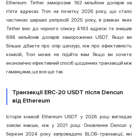
Ethereum. Tether заморозив 182 мільйони доларів на
п'яти адресах Tron на початку 2026 року, що стало
частиною ширших репресій 2025 року, в рамках яких
Tether вніс до чорного списку 4163 адреси та знищив
698 мільйонів доларів заморожених USDT. Якщо ви
більше дбаєте про опір цензурі, ніж про ефективність
комісій, Tron може не підійти вам. Якщо ви хочете
економічно ефективний спосіб щоденних транзакцій між
гаманцями, це все ще так.
Транзакції ERC-20 USDT після Dencun
від Ethereum
Історія комісій Ethereum USDT у 2026 році виглядає
зовсім інакше, ніж у 2021 році. Оновлення Dencun у
березні 2024 року запровадило BLOB-транзакції, які