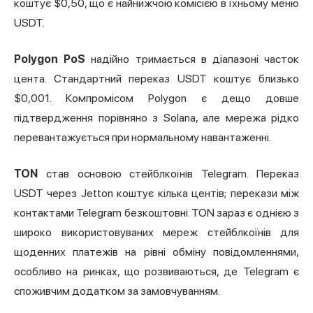
коштує $0,50, що є найнижчою комісією в їхньому меню
USDT.
Polygon PoS
надійно тримається в діапазоні часток
цента. Стандартний переказ USDT коштує близько
$0,001. Компромісом Polygon є дещо довше
підтвердження порівняно з Solana, але мережа рідко
перевантажується при нормальному навантаженні.
TON
став основою стейблкоїнів Telegram. Переказ
USDT через Jetton коштує кілька центів; перекази між
контактами Telegram безкоштовні. TON зараз є однією з
широко використовуваних мереж стейблкоїнів для
щоденних платежів на рівні обміну повідомленнями,
особливо на ринках, що розвиваються, де Telegram є
споживчим додатком за замовчуванням.