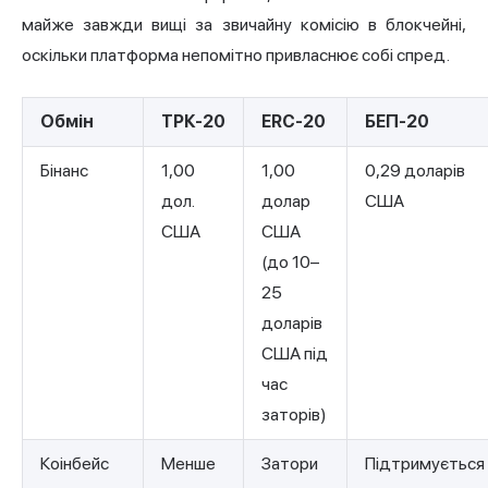
майже завжди вищі за звичайну комісію в блокчейні,
оскільки платформа непомітно привласнює собі спред.
Обмін
ТРК-20
ERC-20
БЕП-20
Бінанс
1,00
1,00
0,29 доларів
дол.
долар
США
США
США
(до 10–
25
доларів
США під
час
заторів)
Коінбейс
Менше
Затори
Підтримується