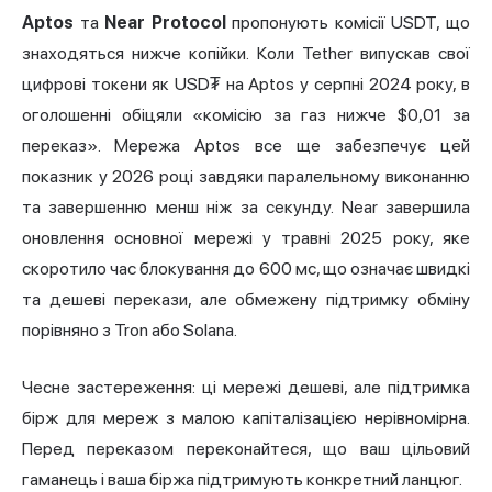
Aptos
та
Near Protocol
пропонують комісії USDT, що
знаходяться нижче копійки. Коли Tether випускав свої
цифрові токени як USD₮ на Aptos у серпні 2024 року, в
оголошенні обіцяли «комісію за газ нижче $0,01 за
переказ». Мережа Aptos все ще забезпечує цей
показник у 2026 році завдяки паралельному виконанню
та завершенню менш ніж за секунду. Near завершила
оновлення основної мережі у травні 2025 року, яке
скоротило час блокування до 600 мс, що означає швидкі
та дешеві перекази, але обмежену підтримку обміну
порівняно з Tron або Solana.
Чесне застереження: ці мережі дешеві, але підтримка
бірж для мереж з малою капіталізацією нерівномірна.
Перед переказом переконайтеся, що ваш цільовий
гаманець і ваша біржа підтримують конкретний ланцюг.