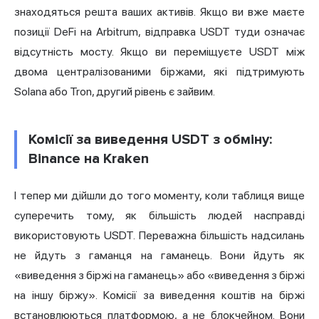
знаходяться решта ваших активів. Якщо ви вже маєте
позиції DeFi на Arbitrum, відправка USDT туди означає
відсутність мосту. Якщо ви переміщуєте USDT між
двома централізованими біржами, які підтримують
Solana або Tron, другий рівень є зайвим.
Комісії за виведення USDT з обміну:
Binance на Kraken
І тепер ми дійшли до того моменту, коли таблиця вище
суперечить тому, як більшість людей насправді
використовують USDT. Переважна більшість надсилань
не йдуть з гаманця на гаманець. Вони йдуть як
«виведення з біржі на гаманець» або «виведення з біржі
на іншу біржу». Комісії за виведення коштів на біржі
встановлюються платформою, а не блокчейном. Вони