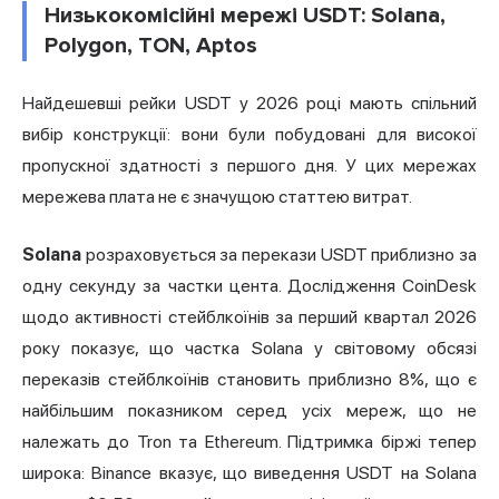
Низькокомісійні мережі USDT: Solana,
Polygon, TON, Aptos
Найдешевші рейки USDT у 2026 році мають спільний
вибір конструкції: вони були побудовані для високої
пропускної здатності з першого дня. У цих мережах
мережева плата не є значущою статтею витрат.
Solana
розраховується за перекази USDT приблизно за
одну секунду за частки цента. Дослідження CoinDesk
щодо активності стейблкоїнів за перший квартал 2026
року показує, що частка Solana у світовому обсязі
переказів стейблкоїнів становить приблизно 8%, що є
найбільшим показником серед усіх мереж, що не
належать до Tron та Ethereum. Підтримка біржі тепер
широка: Binance вказує, що виведення USDT на Solana