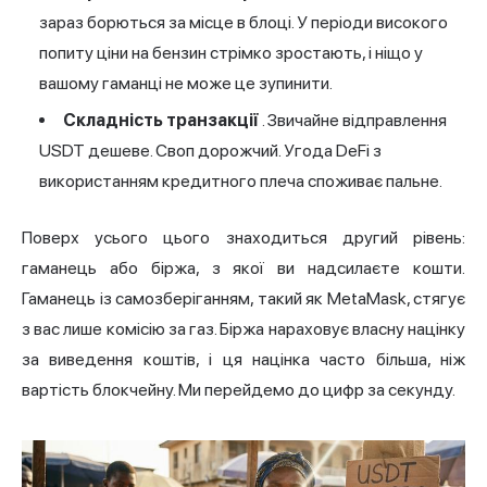
зараз борються за місце в блоці. У періоди високого
попиту ціни на бензин стрімко зростають, і ніщо у
вашому гаманці не може це зупинити.
Складність транзакції
. Звичайне відправлення
USDT дешеве. Своп дорожчий. Угода DeFi з
використанням кредитного плеча споживає пальне.
Поверх усього цього знаходиться другий рівень:
гаманець або біржа, з якої ви надсилаєте кошти.
Гаманець із самозберіганням, такий як MetaMask, стягує
з вас лише комісію за газ. Біржа нараховує власну націнку
за виведення коштів, і ця націнка часто більша, ніж
вартість блокчейну. Ми перейдемо до цифр за секунду.