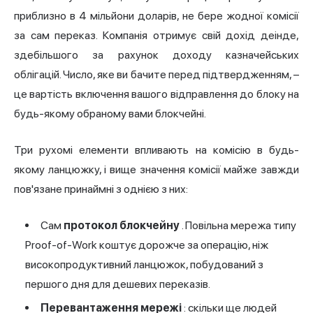
приблизно в 4 мільйони доларів, не бере жодної комісії
за сам переказ. Компанія отримує свій дохід деінде,
здебільшого за рахунок доходу казначейських
облігацій. Число, яке ви бачите перед підтвердженням, –
це вартість включення вашого відправлення до блоку на
будь-якому обраному вами блокчейні.
Три рухомі елементи впливають на комісію в будь-
якому ланцюжку, і вище значення комісії майже завжди
пов'язане принаймні з однією з них:
Сам
протокол блокчейну
. Повільна мережа типу
Proof-of-Work коштує дорожче за операцію, ніж
високопродуктивний ланцюжок, побудований з
першого дня для дешевих переказів.
Перевантаження мережі
: скільки ще людей