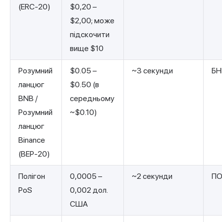
(ERC-20)
$0,20 –
$2,00; може
підскочити
вище $10
Розумний
$0.05 –
~3 секунди
БН
ланцюг
$0.50 (в
BNB /
середньому
Розумний
~$0.10)
ланцюг
Binance
(BEP-20)
Полігон
0,0005 –
~2 секунди
П
PoS
0,002 дол.
США