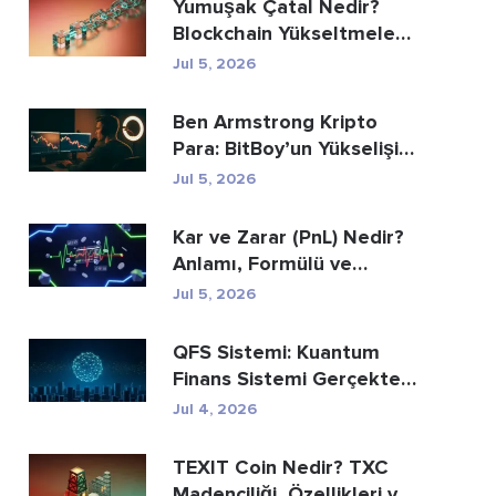
Yumuşak Çatal Nedir?
Blockchain Yükseltmeleri
Açıklanıyor
Jul 5, 2026
Ben Armstrong Kripto
Para: BitBoy’un Yükselişi
ve Düşüşü
Jul 5, 2026
Kar ve Zarar (PnL) Nedir?
Anlamı, Formülü ve
Hesaplama Yöntemi
Jul 5, 2026
QFS Sistemi: Kuantum
Finans Sistemi Gerçekte
Nedir (2026)
Jul 4, 2026
TEXIT Coin Nedir? TXC
Madenciliği, Özellikleri ve