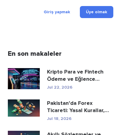
Giriş yapmak
Üye olmak
En son makaleler
Kripto Para ve Fintech
Ödeme ve Eğlence
Sektörünü Nasıl Yeni...
Jul 22, 2026
Pakistan’da Forex
Ticareti: Yasal Kurallar,
Aracı Kurumlar, Tic...
Jul 18, 2026
Akıllı Sözleşmeler ve