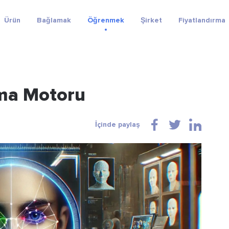
Ürün
Bağlamak
Öğrenmek
Şirket
Fiyatlandırma
ama Motoru
İçinde paylaş