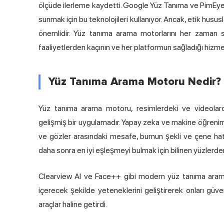
ölçüde ilerleme kaydetti. Google Yüz Tanıma ve PimEyes g
sunmak için bu teknolojileri kullanıyor. Ancak, etik husus
önemlidir. Yüz tanıma arama motorlarını her zaman sor
faaliyetlerden kaçının ve her platformun sağladığı hizme
Yüz Tanıma Arama Motoru Nedir?
Yüz tanıma arama motoru, resimlerdeki ve videolard
gelişmiş bir uygulamadır. Yapay zeka ve makine öğrenimin
ve gözler arasındaki mesafe, burnun şekli ve çene hattını
daha sonra en iyi eşleşmeyi bulmak için bilinen yüzlerden 
Clearview AI ve Face++ gibi modern yüz tanıma arama
içerecek şekilde yeteneklerini geliştirerek onları güv
araçlar haline getirdi.