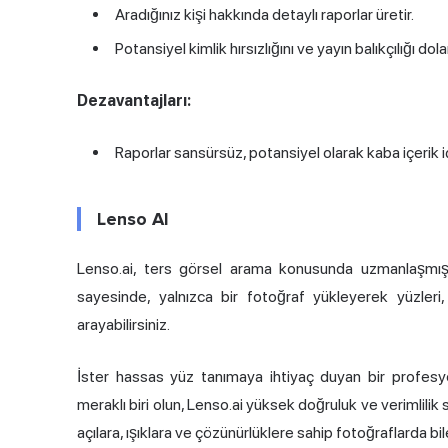
Aradığınız kişi hakkında detaylı raporlar üretir.
Potansiyel kimlik hırsızlığını ve yayın balıkçılığı dol
Dezavantajları:
Raporlar sansürsüz, potansiyel olarak kaba içerik iç
Lenso AI
Lenso.ai, ters görsel arama konusunda uzmanlaşmış, k
sayesinde, yalnızca bir fotoğraf yükleyerek yüzleri, 
arayabilirsiniz.
İster hassas yüz tanımaya ihtiyaç duyan bir profesyo
meraklı biri olun, Lenso.ai yüksek doğruluk ve verimlilik s
açılara, ışıklara ve çözünürlüklere sahip fotoğraflarda bile