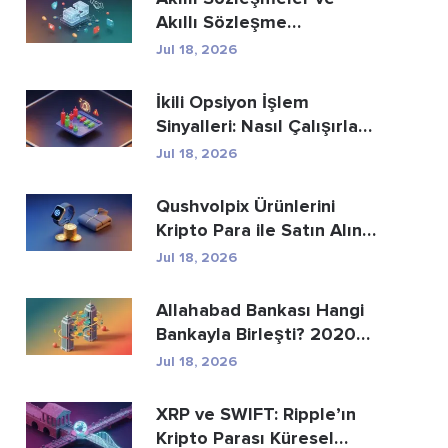
Akıllı Sözleşme
Geliştirme Hizmetle...
Jul 18, 2026
İkili Opsiyon İşlem
Sinyalleri: Nasıl Çalışırlar
ve Riskle...
Jul 18, 2026
Qushvolpix Ürünlerini
Kripto Para ile Satın Alın:
Bitcoin, Öd...
Jul 18, 2026
Allahabad Bankası Hangi
Bankayla Birleşti? 2020
Yılı Haberinin...
Jul 18, 2026
XRP ve SWIFT: Ripple’ın
Kripto Parası Küresel