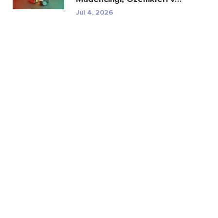
Düzenleyici R...
Jul 4, 2026