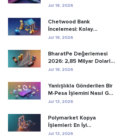
Ödemelerin Yer...
Jul 18, 2026
Chetwood Bank
İncelemesi: Kolay
Tasarruf ve Güvenli
Jul 18, 2026
Bankacılık
BharatPe Değerlemesi
2026: 2,85 Milyar Dolarlık
Fintech Unicorn ...
Jul 18, 2026
Yanlışlıkla Gönderilen Bir
M-Pesa İşlemini Nasıl Geri
Alabi...
Jul 13, 2026
Polymarket Kopya
İşlemleri: En İyi
Cüzdanları Güvenli Bir Ş...
Jul 13, 2026