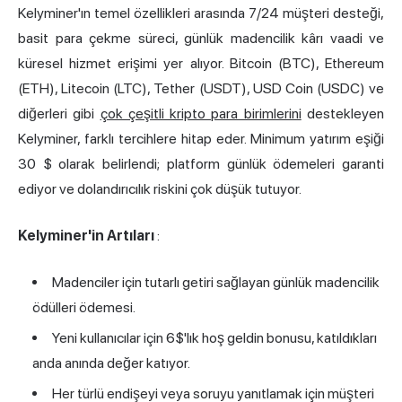
Kelyminer'ın temel özellikleri arasında 7/24 müşteri desteği,
basit para çekme süreci, günlük madencilik kârı vaadi ve
küresel hizmet erişimi yer alıyor. Bitcoin (BTC), Ethereum
(ETH), Litecoin (LTC), Tether (USDT), USD Coin (USDC) ve
diğerleri gibi
çok çeşitli kripto para birimlerini
destekleyen
Kelyminer, farklı tercihlere hitap eder. Minimum yatırım eşiği
30 $ olarak belirlendi; platform günlük ödemeleri garanti
ediyor ve dolandırıcılık riskini çok düşük tutuyor.
Kelyminer'in Artıları
:
Madenciler için tutarlı getiri sağlayan günlük madencilik
ödülleri ödemesi.
Yeni kullanıcılar için 6$'lık hoş geldin bonusu, katıldıkları
anda anında değer katıyor.
Her türlü endişeyi veya soruyu yanıtlamak için müşteri