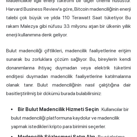
Madencilikle ilgili enerji tüketimi bir diğer önemli husustur.
Harvard Business Review'a göre, Bitcoin madenciliğinin enerji
talebi çok büyük ve yılda 110 Terawatt Saat tüketiyor. Bu
rakam Malezya gibi nüfusu 33 milyonu aşan bir ülkenin yıllık
enerji kullanımına denk geliyor.
Bulut madenciliği çiftlikleri, madencilik faaliyetlerine erişim
sunarak bu zorluklara çözüm sağlıyor. Bu, bireylerin kendi
donanımlarına ihtiyaç duymadan veya elektrik tüketimi
endişesi duymadan madencilik faaliyetlerine katılmalarına
olanak tanır. Bulut madenciliğinin nasıl çalıştığına dair
basitleştirilmiş bir dökümü burada bulabilirsiniz:
Bir Bulut Madencilik Hizmeti Seçin
: Kullanıcılar bir
bulut madenciliği platformuna kaydolur ve madencilik
yapmak istedikleri kripto para birimini seçerler.
Madencilik Sözleşmesi Satın Alın
: Bu sözleşme