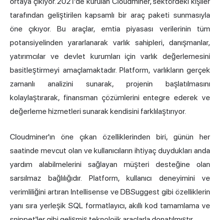
ortaya çıkıyor. 2021'de kurulan Cloudminer, sektördeki kişiler
tarafından geliştirilen kapsamlı bir araç paketi sunmasıyla
öne çıkıyor. Bu araçlar, emtia piyasası verilerinin tüm
potansiyelinden yararlanarak varlık sahipleri, danışmanlar,
yatırımcılar ve devlet kurumları için varlık değerlemesini
basitleştirmeyi amaçlamaktadır. Platform, varlıkların gerçek
zamanlı analizini sunarak, projenin başlatılmasını
kolaylaştırarak, finansman çözümlerini entegre ederek ve
değerleme hizmetleri sunarak kendisini farklılaştırıyor.
Cloudminer'ın öne çıkan özelliklerinden biri, günün her
saatinde mevcut olan ve kullanıcıların ihtiyaç duydukları anda
yardım alabilmelerini sağlayan müşteri desteğine olan
sarsılmaz bağlılığıdır. Platform, kullanıcı deneyimini ve
verimliliğini artıran Intellisense ve DBSuggest gibi özelliklerin
yanı sıra yerleşik SQL formatlayıcı, akıllı kod tamamlama ve
snippet'ler gibi gelişmiş teknolojik araçlarla donatılmıştır.