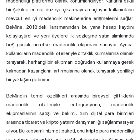
madenciliği platformu olarak konumlandırıyor. Kârlarını etkili
bir şekilde en üst düzeye çıkarmayı amaçlayan kullanıcıların
mevcut en iyi madencilik makinelerine erişmelerini sağlar.
BeMine, 2018'deki lansmanından bu yana hesap kaydını
kolaylaştırdı ve yeni üyelere ilk sözleşme satın alımlarında
beş günlük ücretsiz madencilik ekipmanı sunuyor. Ayrıca,
kullanıcıların madencilik otelleriyle ortaklık kurmalarına olanak
tanıyarak, herhangi bir ekipmanı doğrudan kullanmaya gerek
kalmadan kazançlarını artırmalarına olanak tanıyarak yenilikçi
bir yaklaşım getiriyor.
BeMine'ın temel özellikleri arasında bireysel çiftliklerin
madencilik otelleriyle entegrasyonu, madencilik
ekipmanlarının satışı ve bakımı, tüm dijital para birimleri
arasında ticaret ve kripto yatırım danışmanlığı sağlanması yer
alıyor. Bu kapsamlı hizmet paketi, onu kripto para madenciliği
ve yatırım alanındaki çok çeşitli ihtiyaçları karşılayan çok