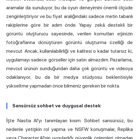
aramalar da sunuluyor; bu da oyun deneyimini önemli ölçüde
zenginleştiriyor ve bu fiyat aralığındaki sadece metin tabanlı
rakiplerine göre bir adım önde. Yapay zekâ destekli bir
görüntü oluşturucu sayesinde, verilen komutları eşinizin
fotoğraflarına dönüştüren görüntü oluşturma özelliği de
mevcut. Ancak, kullanılabilirliği ve kalitesi o kadar tutarsız ki,
uygulamayı sadece görseller için satın almazdım. Pazarlama,
mevcut ürünün sunduğundan daha çok görüntü ve videoya
odaklanıyor; bu da bir medya stüdyosu beklentisiyle
yükseltme yapmadan önce bilmeniz gereken bir nokta.
Sansürsüz sohbet ve duygusal destek
İşte Nastia AI'yı tanımlayan kısım. Sohbet sansürsüz, bu
nedenle yetişkin rol yapma ve
NSFW
konuşmalar, Replika
veya Character.AI'nin uyguladığı güvenlik önlemleri olmadan