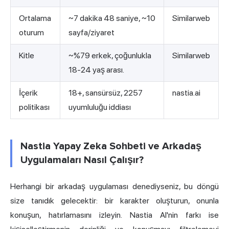
Ortalama
~7 dakika 48 saniye, ~10
Similarweb
oturum
sayfa/ziyaret
Kitle
~%79 erkek, çoğunlukla
Similarweb
18-24 yaş arası.
İçerik
18+, sansürsüz, 2257
nastia.ai
politikası
uyumluluğu iddiası
Nastia Yapay Zeka Sohbeti ve Arkadaş
Uygulamaları Nasıl Çalışır?
Herhangi bir arkadaş uygulaması denediyseniz, bu döngü
size tanıdık gelecektir: bir karakter oluşturun, onunla
konuşun, hatırlamasını izleyin. Nastia AI'nin farkı ise