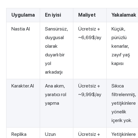
Uygulama
En iyisi
Maliyet
Yakalamak
Nastia AI
Sansürsüz,
Ücretsiz +
Küçük,
duygusal
~6,69$/ay
pürüzlü
olarak
kenarlar,
duyarlı bir
zayıf yaş
yol
kapısı
arkadaşı
Karakter.AI
Ana akım,
Ücretsiz +
Sıkıca
yaratıcı rol
~9,99$/ay
filtrelenmiş,
yapma
yetişkinlere
yönelik
içerik yok.
Replika
Uzun
Ücretsiz +
Yetişkinlere