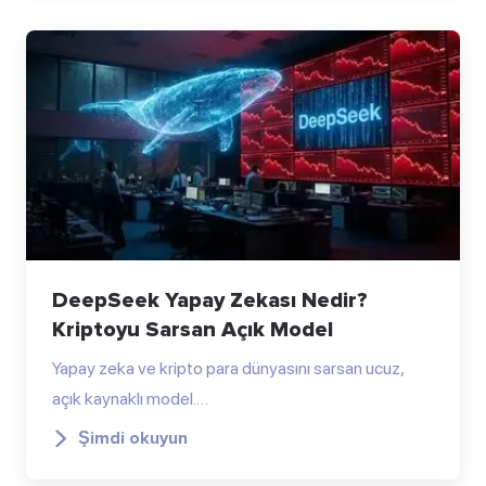
DeepSeek Yapay Zekası Nedir?
Kriptoyu Sarsan Açık Model
Yapay zeka ve kripto para dünyasını sarsan ucuz,
açık kaynaklı model.…
Şimdi okuyun