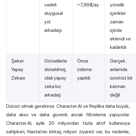
vadeli
~7,99$/ay
yönelik
duygusal
içerikler
yol
zaman
arkadaşı
içinde
eklendi ve
kaldırıldı.
Şeker
Görsellerle
Önce
Gerçek
Yapay
donatılmış,
ödeme
anlamda
Zekası
cilalı yapay
yapıldı
ücretsiz bir
zeka kız
katman
arkadaş.
değil.
Dürüst olmak gerekirse: Character.AI ve Replika daha büyük,
daha akıcı ve daha güvenli, ancak filtreleme yapıyorlar.
Character.AI,
aylık 20 milyondan fazla aktif kullanıcıya
sahipken, Nastia'nın birkaç milyon ziyareti var; bu nedenle,