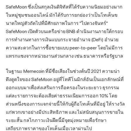
SafeMoon ซึ่งเป็นสกุลเงินดิจิทัลที่ได้รับความนิยมอย่างมาก
ในหมู่ชุมชนออนไลน์ มักได้รับการยกย่องว่าเป็นโทเค็นข
นาดใหญ่ตัวถัดไปที่มีศักยภาพในการ "ไปดวงจันทร์"
SafeMoon เปิดตัวบนเครือข่าย BNB ดำเนินงานภายใต้กรอบ
การทำงานทางการเงินแบบกระจายอำนาจ (DeFi) อำนวย
ความสะดวกในการซื้อขายแบบ peer-to-peer โดยไม่มีการ
แทรกแซงจากหน่วยงานส่วนกลาง เช่น ธนาคารหรือรัฐบาล
ในฐานะ
Memecoin
ที่มีชื่อเสียงในช่วงต้นปี 2021 ความน่า
ดึงดูดใจของ SafeMoon อยู่ที่โทคีโนมิกส์อันเป็นเอกลักษณ์ที่
ออกแบบมาเพื่อส่งเสริมการถือครองในระยะยาว ธุรกรรม
แต่ละรายการจะต้องเสียค่าธรรมเนียมการออก 10% โดย
ส่วนหนึ่งของการแจกจ่ายนี้ให้กับผู้ถือโทเค็นที่มีอยู่ ให้รางวัล
แก่พวกเขาอย่างมีประสิทธิภาพ และไม่สนับสนุนการขายใน
ระยะสั้น กลไกภาวะเงินฝืดนี้มีจุดมุ่งหมายเพื่อรักษา
เสถียรภาพราคาของโทเค็นเมื่อเวลาผ่านไป