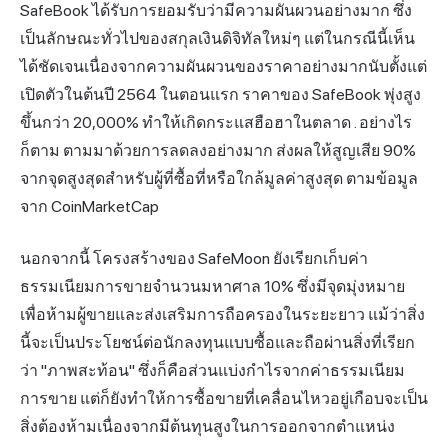
SafeBook ได้รับการยอมรับว่ามีความผันผวนอย่างมาก ซึ่ง
เป็นลักษณะทั่วไปของสกุลเงินดิจิทัลใหม่ๆ แต่ในกรณีนี้เห็น
ได้ชัดเจนเนื่องจากความผันผวนของราคาอย่างมากนับตั้งแต่
เปิดตัวในต้นปี 2564 ในตอนแรก ราคาของ SafeBook พุ่งสูง
ขึ้นกว่า 20,000% ทำให้เกิดกระแสฮือฮาในตลาด . อย่างไร
ก็ตาม ตามมาด้วยการลดลงอย่างมาก ส่งผลให้สูญเสีย 90%
จากจุดสูงสุดสำหรับผู้ที่ซื้อที่หรือใกล้มูลค่าสูงสุด ตามข้อมูล
จาก CoinMarketCap
นอกจากนี้ โครงสร้างของ SafeMoon ยังเรียกเก็บค่า
ธรรมเนียมการขายจำนวนมหาศาล 10% ซึ่งมีจุดมุ่งหมาย
เพื่อห้ามผู้ขายและส่งเสริมการถือครองในระยะยาว แม้ว่าสิ่ง
นี้จะเป็นประโยชน์ต่อนักลงทุนแบบซื้อและถือผ่านสิ่งที่เรียก
ว่า "ภาพสะท้อน" ซึ่งก็คือส่วนแบ่งกำไรจากค่าธรรมเนียม
การขาย แต่ก็ยังทำให้การซื้อขายที่เคลื่อนไหวอยู่เกือบจะเป็น
สิ่งต้องห้ามเนื่องจากมีต้นทุนสูงในการออกจากตำแหน่ง