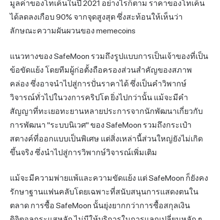
มูลค่าของโทเค็นในปี 2021 อย่างไรก็ตาม ราคาของโทเค็น
ได้ลดลงเกือบ 90% จากจุดสูงสุด ซึ่งสะท้อนให้เห็นว่า
ลักษณะความผันผวนของ memecoins
แนวทางของ SafeMoon รวมถึงรูปแบบการเป็นเจ้าของที่เป็น
ข้อขัดแย้ง โดยทีมผู้ก่อตั้งถือครองส่วนสำคัญของสภาพ
คล่อง ซึ่งอาจนำไปสู่การปั่นราคาได้ ซึ่งเป็นคำวิพากษ์
วิจารณ์ทั่วไปในวงการคริปโต ยิ่งไปกว่านั้น แม้จะมีคำ
สัญญาที่ทะเยอทะยานหลายประการจากนักพัฒนาเกี่ยวกับ
การพัฒนา "ระบบนิเวศ" ของ SafeMoon รวมถึงกระเป๋า
สตางค์ที่ออกแบบเป็นพิเศษ แต่สิ่งเหล่านี้ส่วนใหญ่ยังไม่เกิด
ขึ้นจริง ซึ่งนำไปสู่การวิพากษ์วิจารณ์เพิ่มเติม
แม้จะมีความพ่ายแพ้และความขัดแย้ง แต่ SafeMoon ก็ยังคง
รักษาฐานแฟนคลับโดยเฉพาะที่สนับสนุนการแสดงตนใน
ตลาด การซื้อ SafeMoon นั้นยุ่งยากกว่าการซื้อสกุลเงิน
ดิจิตอลกระแสหลัก ไม่มีให้บริการในการแลกเปลี่ยนหลัก ๆ