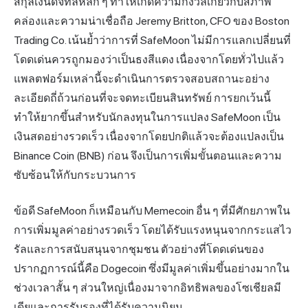
สกุลเงินดิจิทัลหลัก ๆ ทำให้เกิดความกังวลเกี่ยวกับสภาพ
คล่องและความน่าเชื่อถือ Jeremy Britton, CFO ของ Boston
Trading Co. เน้นย้ำว่าการที่ SafeMoon ไม่มีการแลกเปลี่ยนที่
โดดเด่นควรถูกมองว่าเป็นธงสีแดง เนื่องจากโดยทั่วไปแล้ว
แพลตฟอร์มเหล่านี้จะดำเนินการตรวจสอบสถานะอย่าง
ละเอียดถี่ถ้วนก่อนที่จะจดทะเบียนสินทรัพย์ การยกเว้นนี้
ทำให้ยากขึ้นสำหรับนักลงทุนในการแปลง SafeMoon เป็น
เงินสดอย่างรวดเร็ว เนื่องจากโดยปกติแล้วจะต้องแปลงเป็น
Binance Coin (BNB) ก่อน จึงเป็นการเพิ่มขั้นตอนและความ
ซับซ้อนให้กับกระบวนการ
ข้อดี SafeMoon ก็เหมือนกับ Memecoin อื่น ๆ ที่มีศักยภาพใน
การเพิ่มมูลค่าอย่างรวดเร็ว โดยได้รับแรงหนุนจากกระแสไว
รัลและการสนับสนุนจากชุมชน ตัวอย่างที่โดดเด่นของ
ปรากฏการณ์นี้คือ Dogecoin ซึ่งมีมูลค่าเพิ่มขึ้นอย่างมากใน
ช่วงเวลาสั้น ๆ ส่วนใหญ่เนื่องมาจากอิทธิพลของโซเชียลมี
เดียและการรับรองที่ได้รับความนิยม