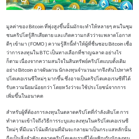
มูลค่าของ Bitcoin ที่พุ่งสูงขึ้นนั้นมักจะทำให้หลายๆ คนในชุม
ชนคริปโตรู้สึกเสียดาย และเกิดความกลัวว่าจะพลาดโอกาส
ดีๆ เข้ามา (
FOMO
) ความรู้สึกนี้ทำให้ผู้ที่ชื่นชอบ Bitcoin เชื่อ
ว่าการลงทุนใน BTC เป็นทางเลือกที่ชาญฉลาด อย่างไร
ก็ตาม เนื่องจากความสนใจในสินทรัพย์คริปโตแบบดั้งเดิม
อย่าง Bitcoin อาจผันผวน นักลงทุนจำนวนมากจึงหันไปหาคริ
ปโตเคอเรนซีใหม่ๆ มากขึ้น ซึ่งอาจเป็นคริปโตเคอเรนซีที่ได้
รับความนิยมน้อยกว่า โดยหวังว่าจะใช้ประโยชน์จากการ
เพิ่มขึ้นในอนาคต
สำหรับผู้ที่ต้องการลงทุนในตลาดคริปโตที่กำลังเติบโต การ
ทำความเข้าใจถึงวิธีการระบุและลงทุนในคริปโตเคอเรนซี
ใหม่ๆ ที่มีแนวโน้มดีก่อนที่มันจะกลายมาเป็นกระแสหลักนั้น
ถือเป็นสิ่งสำคัญ ตลาดคริปโตเคอเรนซีได้เผชิญกับนักลงทุน