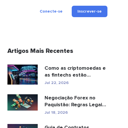
Conecte-se
Inscrever-se
Artigos Mais Recentes
Como as criptomoedas e
as fintechs estão
transformando os
Jul 22, 2026
pagamen...
Negociação Forex no
Paquistão: Regras Legais,
Corretoras, Aplic...
Jul 18, 2026
Guia de Contratos