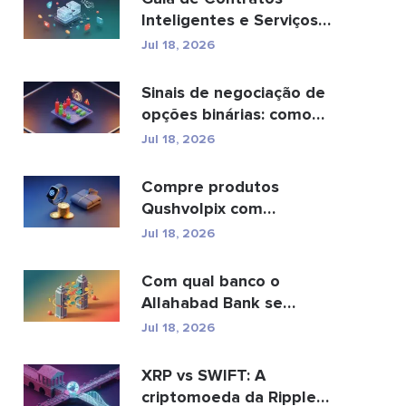
Inteligentes e Serviços
de Desenvolvimento de
Jul 18, 2026
C...
Sinais de negociação de
opções binárias: como
funcionam e os ...
Jul 18, 2026
Compre produtos
Qushvolpix com
criptomoedas: Bitcoin,
Jul 18, 2026
pagamentos e...
Com qual banco o
Allahabad Bank se
fundiu? Leia a matéria
Jul 18, 2026
complet...
XRP vs SWIFT: A
criptomoeda da Ripple