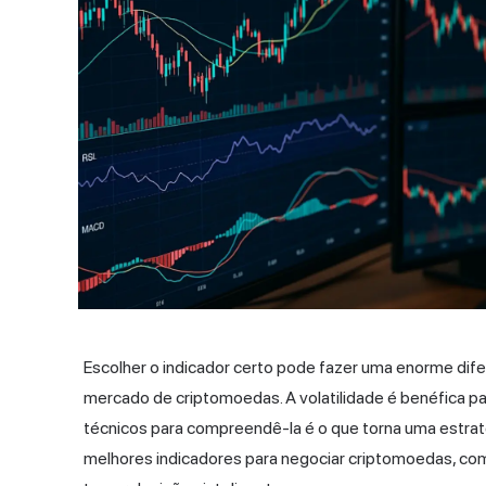
Escolher o indicador certo pode fazer uma enorme dife
mercado de criptomoedas.
A volatilidade
é benéfica pa
técnicos para compreendê-la é o que torna uma estraté
melhores indicadores para negociar criptomoedas, com