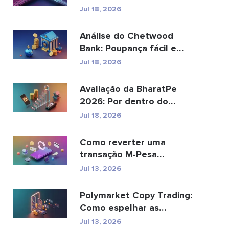
pode substituir os
Jul 18, 2026
pagamento...
Análise do Chetwood
Bank: Poupança fácil e
serviços bancários...
Jul 18, 2026
Avaliação da BharatPe
2026: Por dentro do
unicórnio fintech de ...
Jul 18, 2026
Como reverter uma
transação M-Pesa
enviada por engano
Jul 13, 2026
Polymarket Copy Trading:
Como espelhar as
principais carteiras com...
Jul 13, 2026