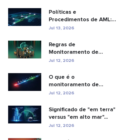
Políticas e
Procedimentos de AML:
Um Guia Completo de
Jul 13, 2026
Conformidade
Regras de
Monitoramento de
Transações AML: Como
Jul 12, 2026
Elas Detectam Cr...
O que é o
monitoramento de
transações AML e como
Jul 12, 2026
ele funciona?
Significado de "em terra"
versus "em alto mar"...
Jul 12, 2026