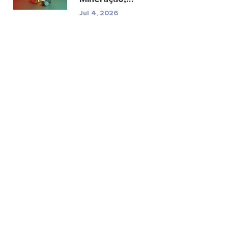
especificações e riscos
Jul 4, 2026
reg...