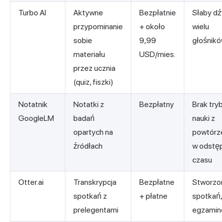
Turbo AI
Aktywne
Bezpłatnie
Słaby dź
przypominanie
+ około
wielu
sobie
9,99
głośnik
materiału
USD/mies.
przez ucznia
(quiz, fiszki)
Notatnik
Notatki z
Bezpłatny
Brak try
GoogleLM
badań
nauki z
opartych na
powtórz
źródłach
w odstę
czasu
Otter.ai
Transkrypcja
Bezpłatne
Stworzo
spotkań z
+ płatne
spotkań,
prelegentami
egzami