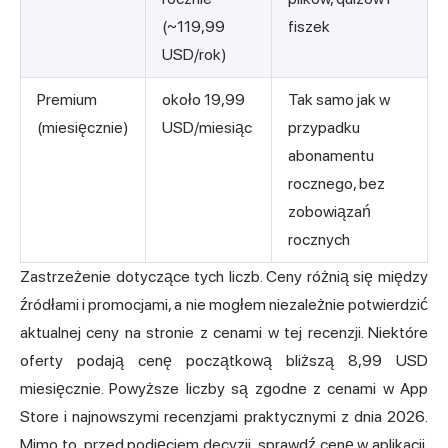
(~119,99
fiszek
USD/rok)
Premium
około 19,99
Tak samo jak w
(miesięcznie)
USD/miesiąc
przypadku
abonamentu
rocznego, bez
zobowiązań
rocznych
Zastrzeżenie dotyczące tych liczb. Ceny różnią się między
źródłami i promocjami, a nie mogłem niezależnie potwierdzić
aktualnej ceny na stronie z cenami w tej recenzji. Niektóre
oferty podają cenę początkową bliższą 8,99 USD
miesięcznie. Powyższe liczby są zgodne z cenami w App
Store i najnowszymi recenzjami praktycznymi z dnia 2026.
Mimo to, przed podjęciem decyzji, sprawdź cenę w aplikacji.