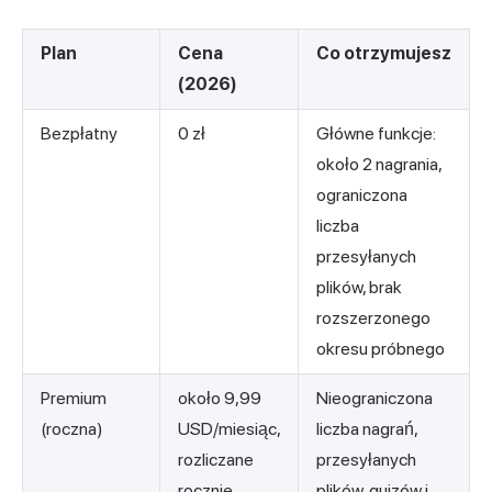
Plan
Cena
Co otrzymujesz
(2026)
Bezpłatny
0 zł
Główne funkcje:
około 2 nagrania,
ograniczona
liczba
przesyłanych
plików, brak
rozszerzonego
okresu próbnego
Premium
około 9,99
Nieograniczona
(roczna)
USD/miesiąc,
liczba nagrań,
rozliczane
przesyłanych
rocznie
plików, quizów i