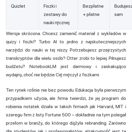
Quizlet
Fiszki i
Bezpłatne
Budujesz
zestawy do
+ płatne
sam
nauki ręcznej
Wersja skrócona. Chcesz zamienić materiał z wykładów w
quizy i fiszki? Turbo AI to jedno z najskuteczniejszych
narzędzi do nauki w tej niszy. Potrzebujesz przejrzystych
transkryptów dla wielu osób? Otter zrobi to lepiej. Pilnujesz
budżetu? NotebookLM jest darmowy i zaskakująco
wydajny, choć nie będzie Cię męczył z fiszkami.
Ten rynek rośnie nie bez powodu. Edukacja była pierwszym
przypadkiem użycia, ale firma twierdzi, że jej program do
robienia notatek działa w takich firmach jak Harvard, MIT i
szeregu firm z listy Fortune 500 – dokładnie na tym polegał
przełom w branży, do którego dążyła rebranding. Zarówno
dla studentów, jak i profesjonalistów, atrakcyjność jest ta