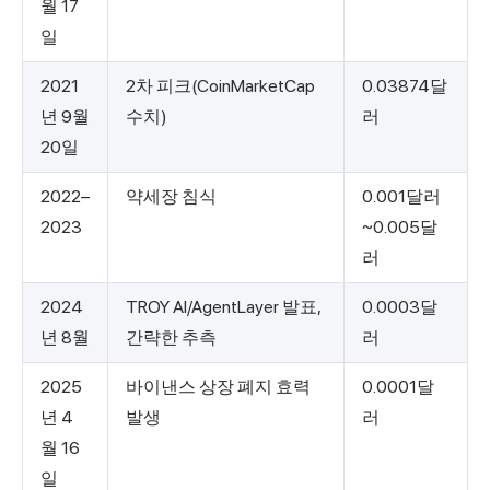
월 17
일
2021
2차 피크(CoinMarketCap
0.03874달
년 9월
수치)
러
20일
2022–
약세장 침식
0.001달러
2023
~0.005달
러
2024
TROY AI/AgentLayer 발표,
0.0003달
년 8월
간략한 추측
러
2025
바이낸스 상장 폐지 효력
0.0001달
년 4
발생
러
월 16
일