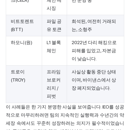
크(CELR)
체인 메
만 운영 중
시징
비트토렌트
파일 공
희석된, 여전히 거래되
(BTT)
유 토큰
는, 소형주
하모니(원)
L1 블록
2022년 다리 해킹으로
체인
피해를 입었고, 자본금
이 낮습니다.
트로이
프라임
사실상 활동 중단 상태
(TROY)
브로커
이며, 바이낸스에서 상
리지 /
장 폐지되었습니다.
피벗
이 사례들은 한 가지 분명한 사실을 보여줍니다. IEO를 성공
적으로 마무리하려면 팀의 지속적인 실행력과 수년간의 약
세장 속에서도 꾸준히 성장하려는 의지가 필수적이었습니