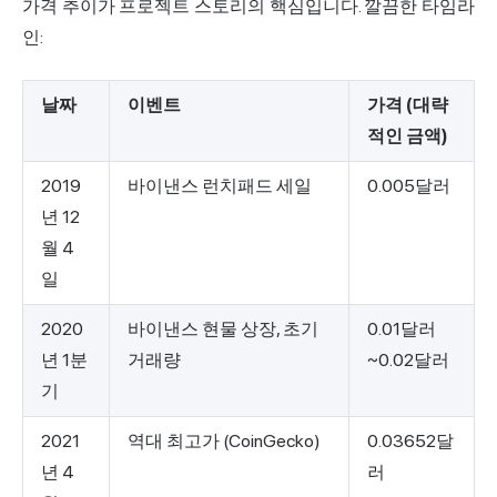
가격 추이가 프로젝트
스토리
의 핵심입니다. 깔끔한 타임라
인:
날짜
이벤트
가격 (대략
적인 금액)
2019
바이낸스 런치패드 세일
0.005달러
년 12
월 4
일
2020
바이낸스 현물 상장, 초기
0.01달러
년 1분
거래량
~0.02달러
기
2021
역대 최고가 (CoinGecko)
0.03652달
년 4
러