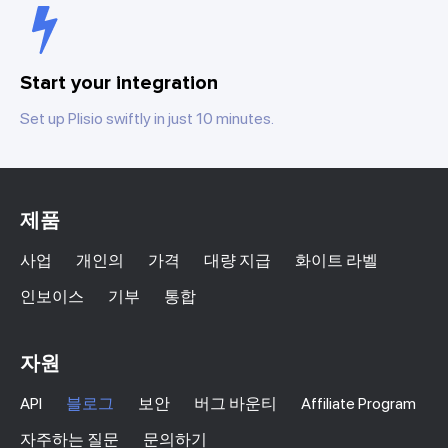
Start your integration
Set up Plisio swiftly in just 10 minutes.
제품
사업
개인의
가격
대량 지급
화이트 라벨
인보이스
기부
통합
자원
API
블로그
보안
버그 바운티
Affiliate Program
자주하는 질문
문의하기