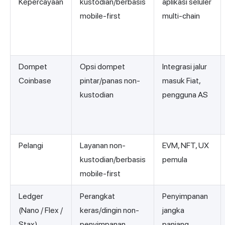
Kepercayaan
kustodian/berbasis
aplikasi seluler
mobile-first
multi-chain
Dompet
Opsi dompet
Integrasi jalur
Coinbase
pintar/panas non-
masuk Fiat,
kustodian
pengguna AS
Pelangi
Layanan non-
EVM, NFT, UX
kustodian/berbasis
pemula
mobile-first
Ledger
Perangkat
Penyimpanan
(Nano / Flex /
keras/dingin non-
jangka
Stax)
penyimpanan
panjang,