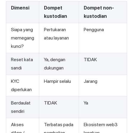
Dimensi
Dompet
Dompet non-
kustodian
kustodian
Siapa yang
Pertukaran
Pengguna
memegang
atau layanan
kunci?
Reset kata
Ya, dengan
TIDAK
sandi
dukungan
KYC
Hampir selalu
Jarang
diperlukan
Berdaulat
TIDAK
Ya
sendiri
Akses
Terbatas pada
Ekosistem web3
dApp /
pembelian
lengkap