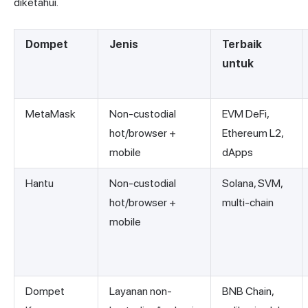
diketahui.
Dompet
Jenis
Terbaik
untuk
MetaMask
Non-custodial
EVM DeFi,
hot/browser +
Ethereum L2,
mobile
dApps
Hantu
Non-custodial
Solana, SVM,
hot/browser +
multi-chain
mobile
Dompet
Layanan non-
BNB Chain,