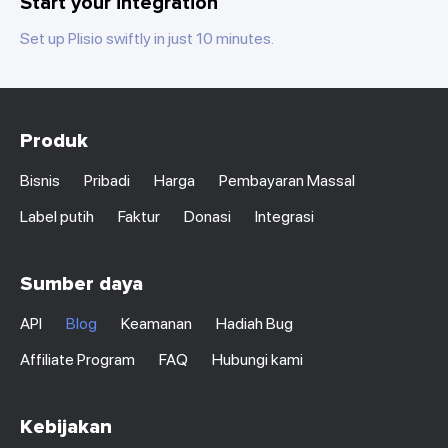
Start your integration
Set up Plisio swiftly in just 10 minutes.
Produk
Bisnis
Pribadi
Harga
Pembayaran Massal
Label putih
Faktur
Donasi
Integrasi
Sumber daya
API
Blog
Keamanan
Hadiah Bug
Affiliate Program
FAQ
Hubungi kami
Kebijakan