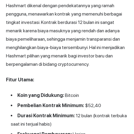
Hashmart dikenal dengan pendekatannya yang ramah
pengguna, menawarkan kontrak yang memenuhi berbagai
tingkat investasi. Kontrak berdurasi 12 bulan ini sangat
menarik karena biaya masuknya yang rendah dan adanya
biaya pemeliharaan, sehingga menjamin transparansi dan
menghilangkan biaya-biaya tersembunyi. Hal ini menjadikan
Hashmart pilihan yang menarik bagi investor baru dan
berpengalaman di bidang cryptocurrency.
Fitur Utama:
Koin yang Didukung:
Bitcoin
Pembelian Kontrak Minimum:
$52,40
Durasi Kontrak Minimum:
12 bulan (kontrak terbuka
saat ini terjual habis)