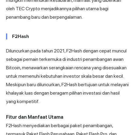
mungkin memerlukan kesabaran, manfaat yang diberikan
oleh TEC Crypto menjadikannya pilihan utama bagi
penambang baru dan berpengalaman.
F2Hash
Diluncurkan pada tahun 2021, F2Hash dengan cepat muncul
sebagai pemain terkemuka di industri penambangan awan
Bitcoin, menawarkan serangkaian rencana yang disesuaikan
untuk memenuhi kebutuhan investor skala besar dan kecil.
Meskipun baru diluncurkan, F2Hash bertujuan untuk melayani
khalayak luas dengan beragam pilihan investasi dan hasil
yang kompetitif.
Fitur dan Manfaat Utama
F2Hash menyediakan berbagai paket penambangan,
termasuk Paket Flash Perusahaan, Paket Flash Pro, dan