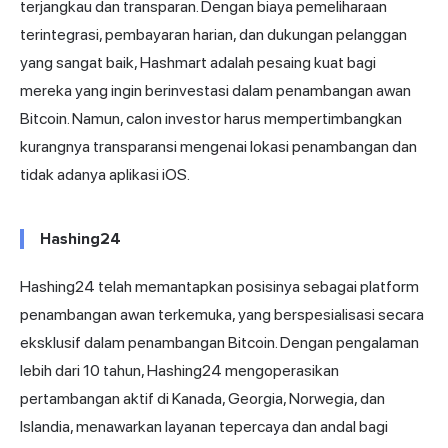
terjangkau dan transparan. Dengan biaya pemeliharaan
terintegrasi, pembayaran harian, dan dukungan pelanggan
yang sangat baik, Hashmart adalah pesaing kuat bagi
mereka yang ingin berinvestasi dalam penambangan awan
Bitcoin. Namun, calon investor harus mempertimbangkan
kurangnya transparansi mengenai lokasi penambangan dan
tidak adanya aplikasi iOS.
Hashing24
Hashing24 telah memantapkan posisinya sebagai platform
penambangan awan terkemuka, yang berspesialisasi secara
eksklusif dalam penambangan Bitcoin. Dengan pengalaman
lebih dari 10 tahun, Hashing24 mengoperasikan
pertambangan aktif di Kanada, Georgia, Norwegia, dan
Islandia, menawarkan layanan tepercaya dan andal bagi