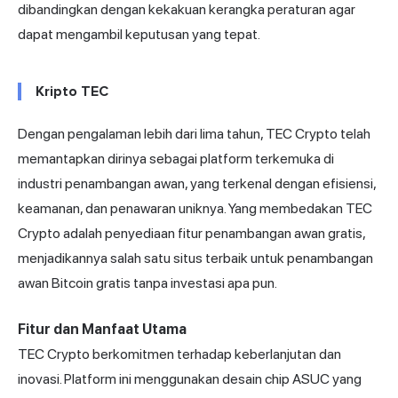
dibandingkan dengan kekakuan kerangka peraturan agar
dapat mengambil keputusan yang tepat.
Kripto TEC
Dengan pengalaman lebih dari lima tahun, TEC Crypto telah
memantapkan dirinya sebagai platform terkemuka di
industri penambangan awan, yang terkenal dengan efisiensi,
keamanan, dan penawaran uniknya. Yang membedakan TEC
Crypto adalah penyediaan fitur penambangan awan gratis,
menjadikannya salah satu situs terbaik untuk penambangan
awan Bitcoin gratis tanpa investasi apa pun.
Fitur dan Manfaat Utama
TEC Crypto berkomitmen terhadap keberlanjutan dan
inovasi. Platform ini menggunakan desain chip ASUC yang