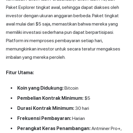
Paket Explorer tingkat awal, sehingga dapat diakses oleh
investor dengan ukuran anggaran berbeda. Paket tingkat
awal mulai dari $5 saja, memastikan bahwa mereka yang
memiliki investasi sederhana pun dapat berpartisipasi.
Platform ini memproses pembayaran setiap hari,
memungkinkan investor untuk secara teratur mengakses
imbalan yang mereka peroleh.
Fitur Utama:
Koin yang Didukung:
Bitcoin
Pembelian Kontrak Minimum:
$5
Durasi Kontrak Minimum:
30 hari
Frekuensi Pembayaran:
Harian
Perangkat Keras Penambangan:
Antminer Pro+,