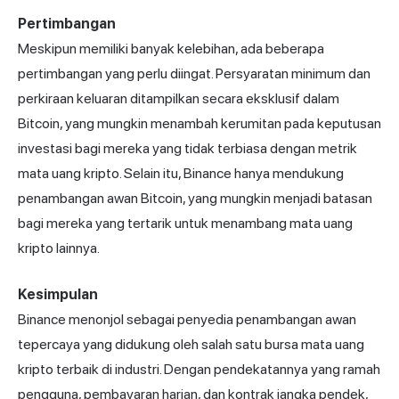
Pertimbangan
Meskipun memiliki banyak kelebihan, ada beberapa
pertimbangan yang perlu diingat. Persyaratan minimum dan
perkiraan keluaran ditampilkan secara eksklusif dalam
Bitcoin, yang mungkin menambah kerumitan pada keputusan
investasi bagi mereka yang tidak terbiasa dengan metrik
mata uang kripto. Selain itu, Binance hanya mendukung
penambangan awan Bitcoin, yang mungkin menjadi batasan
bagi mereka yang tertarik untuk menambang mata uang
kripto lainnya.
Kesimpulan
Binance menonjol sebagai penyedia penambangan awan
tepercaya yang didukung oleh salah satu bursa mata uang
kripto terbaik di industri. Dengan pendekatannya yang ramah
pengguna, pembayaran harian, dan kontrak jangka pendek,