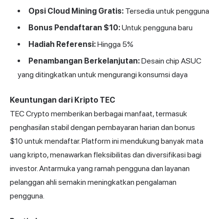
Opsi Cloud Mining Gratis:
Tersedia untuk pengguna
Bonus Pendaftaran $10:
Untuk pengguna baru
Hadiah Referensi:
Hingga 5%
Penambangan Berkelanjutan:
Desain chip ASUC
yang ditingkatkan untuk mengurangi konsumsi daya
Keuntungan dari Kripto TEC
TEC Crypto memberikan berbagai manfaat, termasuk
penghasilan stabil dengan pembayaran harian dan bonus
$10 untuk mendaftar. Platform ini mendukung banyak mata
uang kripto, menawarkan fleksibilitas dan diversifikasi bagi
investor. Antarmuka yang ramah pengguna dan layanan
pelanggan ahli semakin meningkatkan pengalaman
pengguna.