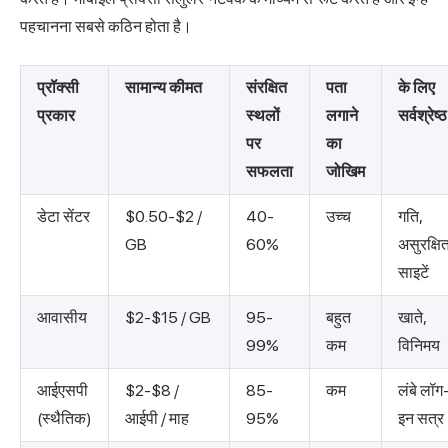
पहचानना सबसे कठिन होता है।
प्रॉक्सी
सामान्य कीमत
संरक्षित
पता
के लिए
प्रकार
स्थलों
लगाने
सर्वश्रेष्ठ
पर
का
सफलता
जोखिम
डेटा सेंटर
$0.50-$2 /
40-
उच्च
गति,
GB
60%
असुरक्षि
साइटें
आवासीय
$2-$15 / GB
95-
बहुत
खाते,
99%
कम
विनिमय
आईएसपी
$2-$8 /
85-
कम
लंबे लॉग
(स्थैतिक)
आईपी / माह
95%
इन सत्र