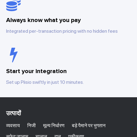
Always know what you pay
Integrated per-transaction pricing with no hidden fees
Start your integration
Set up Plisio swiftly in just 10 minutes.
उत्पादों
व्यवसाय
निजी
मूल्य निर्धारण
बड़े पैमाने पर भुगतान
सफेद उपनाम
चालान
दान
एकीकरण