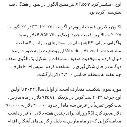
اوج» منتشر کرد. XT.com نیز همین الگو را در نمودار هفتگی قبلی
پیش‌بینی کرده بود.
اکنون بالاترین قیمت اتریوم در آگوست ۲۰۲۵. ETH در ۲۶ آگوست
۲۰۲۵ به بالاترین قیمت جدید نزدیک به ۴،۹۵۳.۷۳ دلار رسید.
واگرایی نزولی RSI همزمان در نمودارهای روزانه و ۴ ساعته
مشاهده شد. AInvest و Mitrade این وضعیت را به صورت زنده
دنبال کردند و موقعیت ضعیف مشتقات و تشکیل یک الگوی سقف
دوگانه در حال شکل‌گیری را مشاهده کردند. سپس ETH ظرف
چند هفته به منطقه حمایتی ۴،۴۰۰ دلار بازگشت.
مورد سوم، شکست متعارف است. از اوایل سال ۲۰۲۴ تا اولین
اوج چرخه ۲۰۲۴ بیت کوین در نزدیکی ۷۳۵۸۱ دلار در ماه مارس،
بیت کوین تقریباً در عرض سه ماه از حدود ۳۰،۰۰۰ دلار به ۷۰،۰۰۰
دلار صعود کرد. RSI روزانه برای چندین هفته بالای ۷۰ قرار داشت.
معامله‌گرانی که در ماه مارس به دلیل واگرایی‌های آشکار، اقدام