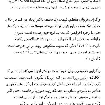
دقیقاً با همین الگو اتفاق افتاد، پس از آنکه سقوط FTX، RSI را با
نیروی نزولی رو به کاهش به پایین‌ترین سطح چند ساله رساند.
واگرایی نزولی منظم.
قیمت یک سقف بالاتر ایجاد می‌کند در حالی
که RSI یک سقف پایین‌تر را ثبت می‌کند. مومنتوم (اندازه حرکت)
حتی با وجود افزایش قیمت، به اوج خود رسیده است. نمودار
ماهانه بیت‌کوین این الگو را در ۶ اکتبر ۲۰۲۵، بالاترین رکورد
تاریخی ۱۲۶۲۷۲ دلار، که نمونه معکوس روند در این چرخه است،
ثبت کرد. اصلاح بعدی، قیمت را تا پایان سال تقریباً ۴۳ درصد
کاهش داد.
واگرایی صعودی پنهان.
قیمت، کف بالاتر ایجاد می‌کند در حالی که
RSI، کف پایین‌تر را ثبت می‌کند. این یک الگوی ادامه‌دهنده است، نه
یک بازگشت: این الگو در طول یک پولبک در داخل یک روند صعودی
ظاهر می‌شود و نشان می‌دهد که روند هنوز پابرجاست، حتی اگر
شاخص ضعیف به نظر برسد. معامله‌گران از آن برای اضافه
کردن به موقعیت‌های خرید در اصلاحیه استفاده می‌کنند.