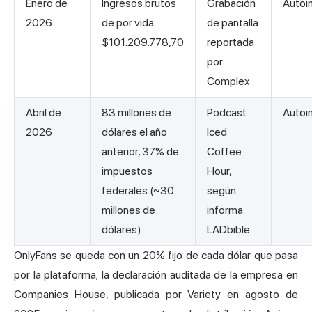
Enero de
Ingresos brutos
Grabación
Autoi
2026
de por vida:
de pantalla
$101.209.778,70
reportada
por
Complex
Abril de
83 millones de
Podcast
Autoi
2026
dólares el año
Iced
anterior, 37% de
Coffee
impuestos
Hour,
federales (~30
según
millones de
informa
dólares)
LADbible.
OnlyFans se queda con un 20% fijo de cada dólar que pasa
por la plataforma; la declaración auditada de la empresa en
Companies House, publicada por Variety en agosto de