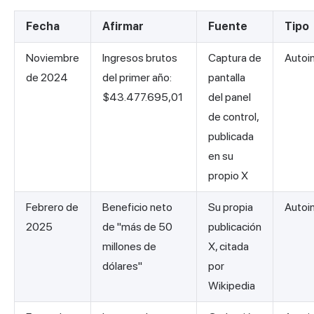
Fecha
Afirmar
Fuente
Tipo
Noviembre
Ingresos brutos
Captura de
Autoi
de 2024
del primer año:
pantalla
$43.477.695,01
del panel
de control,
publicada
en su
propio X
Febrero de
Beneficio neto
Su propia
Autoi
2025
de "más de 50
publicación
millones de
X, citada
dólares"
por
Wikipedia