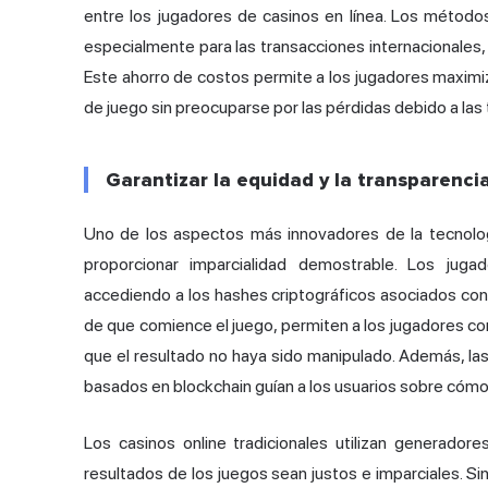
entre los jugadores de casinos en línea. Los métodos
especialmente para las transacciones internacionales
Este ahorro de costos permite a los jugadores maximi
de juego sin preocuparse por las pérdidas debido a las 
Garantizar la equidad y la transparenci
Uno de los aspectos más innovadores de la tecnolog
proporcionar imparcialidad demostrable. Los jugad
accediendo a los hashes criptográficos asociados con 
de que comience el juego, permiten a los jugadores co
que el resultado no haya sido manipulado. Además, las
basados en blockchain guían a los usuarios sobre cómo v
Los casinos online tradicionales utilizan generador
resultados de los juegos sean justos e imparciales. S