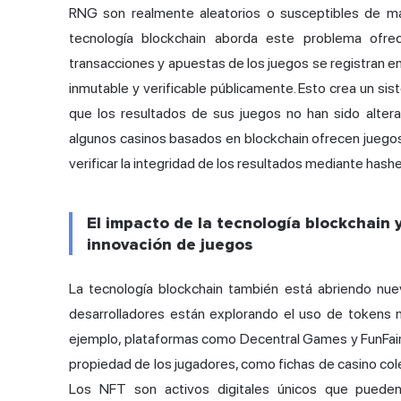
RNG son realmente aleatorios o susceptibles de ma
tecnología blockchain aborda este problema ofrec
transacciones y apuestas de los juegos se registran en 
inmutable y verificable públicamente. Esto crea un s
que los resultados de sus juegos no han sido alter
algunos casinos basados en blockchain ofrecen juego
verificar la integridad de los resultados mediante hashe
El impacto de la tecnología blockchain y
innovación de juegos
La tecnología blockchain también está abriendo nuev
desarrolladores están explorando el uso de tokens n
ejemplo, plataformas como Decentral Games y FunFair
propiedad de los jugadores, como fichas de casino cole
Los NFT son activos digitales únicos que pueden