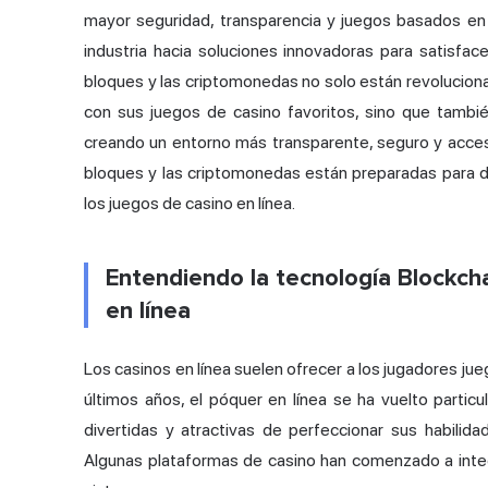
mayor seguridad, transparencia y juegos basados en
industria hacia soluciones innovadoras para satisf
bloques y las criptomonedas no solo están revolucion
con sus juegos de casino favoritos, sino que tambié
creando un entorno más transparente, seguro y acce
bloques y las criptomonedas están preparadas para 
los juegos de casino en línea.
Entendiendo la tecnología Blockcha
en línea
Los casinos en línea suelen ofrecer a los jugadores ju
últimos años, el póquer en línea se ha vuelto partic
divertidas y atractivas de perfeccionar sus habili
Algunas plataformas de casino han comenzado a integ