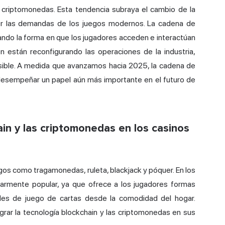
 criptomonedas. Esta tendencia subraya el cambio de la
acer las demandas de los juegos modernos. La cadena de
ando la forma en que los jugadores acceden e interactúan
n están reconfigurando las operaciones de la industria,
sible. A medida que avanzamos hacia 2025, la cadena de
desempeñar un papel aún más importante en el futuro de
in y las criptomonedas en los casinos
egos como tragamonedas, ruleta, blackjack y póquer. En los
ularmente popular, ya que ofrece a los jugadores formas
dades de juego de cartas desde la comodidad del hogar.
rar la tecnología blockchain y las criptomonedas en sus