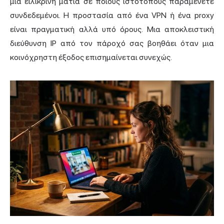
μια ειλικρινή ματιά σε ποιους ιστότοπους παραμένετε
συνδεδεμένοι. Η προστασία από ένα VPN ή ένα proxy
είναι πραγματική αλλά υπό όρους. Μια αποκλειστική
διεύθυνση IP από τον πάροχό σας βοηθάει όταν μια
κοινόχρηστη έξοδος επισημαίνεται συνεχώς.