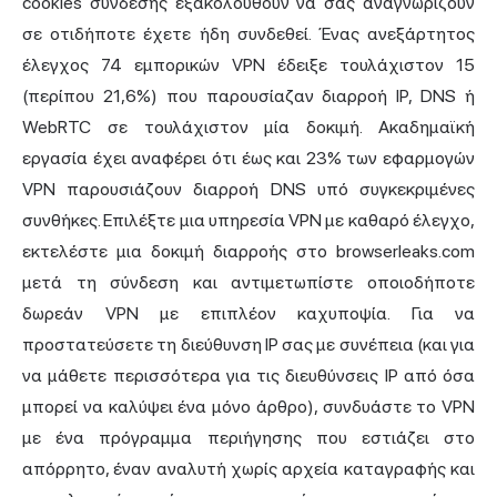
cookies σύνδεσης εξακολουθούν να σας αναγνωρίζουν
σε οτιδήποτε έχετε ήδη συνδεθεί. Ένας ανεξάρτητος
έλεγχος 74 εμπορικών VPN έδειξε τουλάχιστον 15
(περίπου 21,6%) που παρουσίαζαν διαρροή IP, DNS ή
WebRTC σε τουλάχιστον μία δοκιμή. Ακαδημαϊκή
εργασία έχει αναφέρει ότι έως και 23% των εφαρμογών
VPN παρουσιάζουν διαρροή DNS υπό συγκεκριμένες
συνθήκες. Επιλέξτε μια υπηρεσία VPN με καθαρό έλεγχο,
εκτελέστε μια
δοκιμή διαρροής
στο browserleaks.com
μετά τη σύνδεση και αντιμετωπίστε οποιοδήποτε
δωρεάν VPN με επιπλέον καχυποψία. Για να
προστατεύσετε τη διεύθυνση IP σας με συνέπεια (και για
να μάθετε περισσότερα για τις διευθύνσεις IP από όσα
μπορεί να καλύψει ένα μόνο άρθρο), συνδυάστε το VPN
με ένα πρόγραμμα περιήγησης που εστιάζει στο
απόρρητο, έναν αναλυτή χωρίς αρχεία καταγραφής και