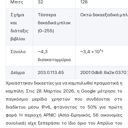
Μπιτς
32
128
Σχήμα
Τέσσερα
Οκτώ δεκαεξαδικά μπ
και
δεκαδικά μπλοκ
διάταξις
(0–255)
βιβλίου
Σύνολο
~4,3
~3,4 × 10³⁸
δισεκατομμύρια
Δείγμα
203.0.113.45
2001:0db8::8a2e:0370
Χρειάστηκαν δεκαετίες για να καμπυλωθεί πραγματικά η
καμπύλη. Στις 28 Μαρτίου 2026, η Google μέτρησε το
παγκόσμιο μερίδιο χρηστών που συνδέονται στο
διαδίκτυο μέσω IPv6, φτάνοντας το 50% για πρώτη
φορά. Η περιοχή APNIC (Ασία-Ειρηνικός, 56 οικονομίες
συνολικά) είχε ξεπεράσει το ίδιο όριο τον Απρίλιο του