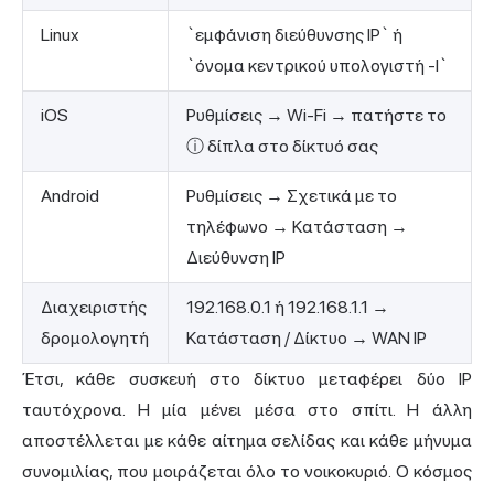
Linux
`εμφάνιση διεύθυνσης IP` ή
`όνομα κεντρικού υπολογιστή -I`
iOS
Ρυθμίσεις → Wi-Fi → πατήστε το
ⓘ δίπλα στο δίκτυό σας
Android
Ρυθμίσεις → Σχετικά με το
τηλέφωνο → Κατάσταση →
Διεύθυνση IP
Διαχειριστής
192.168.0.1 ή 192.168.1.1 →
δρομολογητή
Κατάσταση / Δίκτυο → WAN IP
Έτσι, κάθε συσκευή στο δίκτυο μεταφέρει δύο IP
ταυτόχρονα. Η μία μένει μέσα στο σπίτι. Η άλλη
αποστέλλεται με κάθε αίτημα σελίδας και κάθε μήνυμα
συνομιλίας, που μοιράζεται όλο το νοικοκυριό. Ο κόσμος