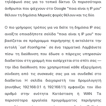
τηλέφωνό σας για το τοπικό δίκτυο. Οι περισσότεροι
άνθρωποι που ψάχνουν στο Google "ποια είναι η IP μου"
θέλουν τη δημόσια. Μερικές φορές θέλουν και τις δύο.
Ο πιο γρήγορος τρόπος για να δείτε τη δημόσια IP σας:
ανοίξτε οποιαδήποτε σελίδα "ποια είναι η IP μου" που
βασίζεται σε
πρόγραμμα περιήγησης
ή εκτελέστε την
εντολή `curl ifconfig.me` σε ένα τερματικό. Λαμβάνετε
πίσω τη διεύθυνση που έδωσε ο
πάροχος υπηρεσιών
διαδικτύου στη γραμμή που εισέρχεται στο σπίτι σας —
την ίδια διεύθυνση που χρησιμοποιεί κάθε εξερχόμενη
σύνδεση από τις συσκευές σας για να συνδεθεί στο
διαδίκτυο. Η σελίδα διαχειριστή του δρομολογητή
(συνήθως 192.168.0.1 ή 192.168.1.1) εμφανίζει τον ίδιο
αριθμό στην ενότητα Κατάσταση ή WAN. Τα
περισσότερα εργαλεία προγράμματος περιήγησης