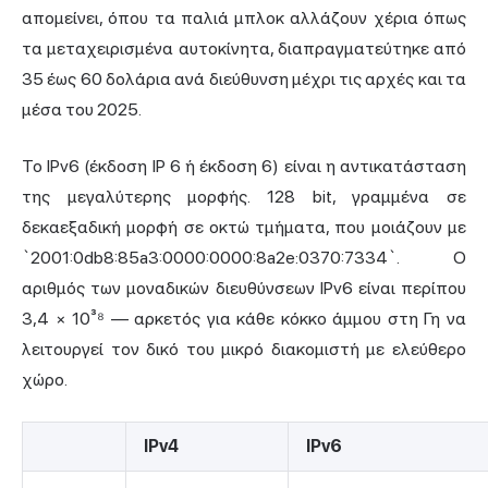
απομείνει, όπου τα παλιά μπλοκ αλλάζουν χέρια όπως
τα μεταχειρισμένα αυτοκίνητα, διαπραγματεύτηκε από
35 έως 60 δολάρια ανά διεύθυνση μέχρι τις αρχές και τα
μέσα του 2025.
Το IPv6 (έκδοση IP 6 ή έκδοση 6) είναι η αντικατάσταση
της μεγαλύτερης μορφής. 128 bit, γραμμένα σε
δεκαεξαδική μορφή σε οκτώ τμήματα, που μοιάζουν με
`2001:0db8:85a3:0000:0000:8a2e:0370:7334`. Ο
αριθμός των μοναδικών διευθύνσεων IPv6 είναι περίπου
3,4 × 10³⁸ — αρκετός για κάθε κόκκο άμμου στη Γη να
λειτουργεί τον δικό του μικρό διακομιστή με ελεύθερο
χώρο.
IPv4
IPv6