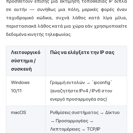
προσθέτουν επίσης μια εκτίμηση τοποθεσίας IP δίπλα
σε αυτήν — συνήθως μια πόλη, μερικές φορές έναν
ταχυδρομικό κώδικα, συχνά λάθος κατά λίγα μίλια,
περιστασιακά λάθος κατά μια χώρα εάν χρησιμοποιείτε
δεδομένα κινητής τηλεφωνίας.
Λειτουργικό
Πώς να ελέγξετε την IP σας
σύστημα /
συσκευή
Windows
Γραμμή εντολών → `ipconfig`
10/11
(αναζητήστε IPv4 / IPv6 στον
ενεργό προσαρμογέα σας)
macOS
Ρυθμίσεις συστήματος → Δίκτυο
→ Προσαρμογέας →
Λεπτομέρειες → TCP/IP