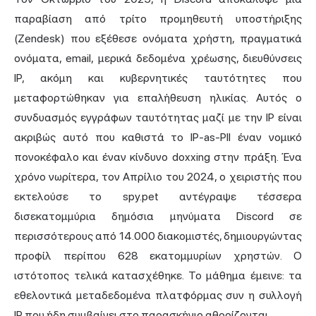
παραβίαση από τρίτο προμηθευτή υποστήριξης
(Zendesk) που εξέθεσε ονόματα χρήστη, πραγματικά
ονόματα, email, μερικά δεδομένα χρέωσης, διευθύνσεις
IP, ακόμη και κυβερνητικές ταυτότητες που
μεταφορτώθηκαν για επαλήθευση ηλικίας. Αυτός ο
συνδυασμός εγγράφων ταυτότητας μαζί με την IP είναι
ακριβώς αυτό που καθιστά το IP-as-PII έναν νομικό
πονοκέφαλο και έναν κίνδυνο doxxing στην πράξη. Ένα
χρόνο νωρίτερα, τον Απρίλιο του 2024, ο χειριστής που
εκτελούσε το spy.pet αντέγραψε τέσσερα
δισεκατομμύρια δημόσια μηνύματα Discord σε
περισσότερους από 14.000 διακομιστές, δημιουργώντας
προφίλ περίπου 628 εκατομμυρίων χρηστών. Ο
ιστότοπος τελικά κατασχέθηκε. Το μάθημα έμεινε: τα
εθελοντικά μεταδεδομένα πλατφόρμας συν η συλλογή
IP που ήδη συμβαίνει στο παρασκήνιο αθροίζονται.