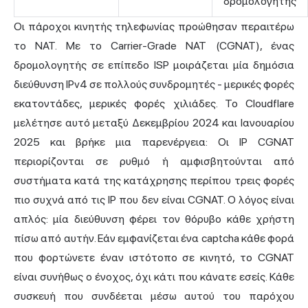
δρομολογητής
Οι πάροχοι κινητής τηλεφωνίας προώθησαν περαιτέρω
το NAT. Με το Carrier-Grade NAT (CGNAT), ένας
δρομολογητής σε επίπεδο ISP μοιράζεται μία δημόσια
διεύθυνση IPv4 σε πολλούς συνδρομητές - μερικές φορές
εκατοντάδες, μερικές φορές χιλιάδες. Το Cloudflare
μελέτησε αυτό μεταξύ Δεκεμβρίου 2024 και Ιανουαρίου
2025 και βρήκε μια παρενέργεια: Οι IP CGNAT
περιορίζονται σε ρυθμό ή αμφισβητούνται από
συστήματα κατά της κατάχρησης περίπου τρεις φορές
πιο συχνά από τις IP που δεν είναι CGNAT. Ο λόγος είναι
απλός: μία διεύθυνση φέρει τον θόρυβο κάθε χρήστη
πίσω από αυτήν. Εάν εμφανίζεται ένα captcha κάθε φορά
που φορτώνετε έναν ιστότοπο σε κινητό, το CGNAT
είναι συνήθως ο ένοχος, όχι κάτι που κάνατε εσείς. Κάθε
συσκευή που συνδέεται μέσω αυτού του παρόχου