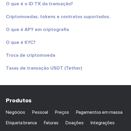
O que é o ID TX da transação?
Criptomoedas, tokens e contratos suportados.
O que é APY em criptografia
O que é KYC?
Troca de criptomoeda
Taxas de transação USDT (Tether)
Produtos
Negócios
Pessoal
Preços
Pagamentos em massa
Etiqueta branca
Faturas
Doações
Integrações