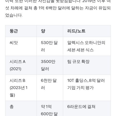
이력 또한 이러한 자신감을 뒷받침합니다. 2019년 이후 여
섯 차례에 걸쳐 총 1억 6백만 달러에 달하는 자금이 유입되
었습니다.
둥근
양
리드/노트
씨앗
530만 달
알렉시스 오하니안의
러
세븐 세븐 식스
시리즈 A
3500만
팀 규모 확장
(2021)
달러
시리즈 B
6천만 달
10T 홀딩스, 8억 달러
(2023년 1
러
기업 가치 평가
월)
총
약 1억
6라운드에 걸쳐
600만 달