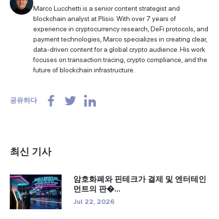
Marco Lucchetti is a senior content strategist and
blockchain analyst at Plisio. With over 7 years of
experience in cryptocurrency research, DeFi protocols, and
payment technologies, Marco specializes in creating clear,
data-driven content for a global crypto audience. His work
focuses on transaction tracing, crypto compliance, and the
future of blockchain infrastructure.
공유하다
최신 기사
암호화폐와 핀테크가 결제 및 엔터테인
먼트의 판�...
Jul 22, 2026