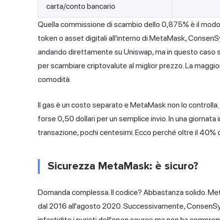
carta/conto bancario
Quella commissione di scambio dello 0,875% è il modo 
token o asset digitali all'interno di MetaMask, ConsenS
andando direttamente su Uniswap, ma in questo caso si 
per scambiare criptovalute al miglior prezzo. La maggi
comodità.
Il gas è un costo separato e MetaMask non lo controlla. I
forse 0,50 dollari per un semplice invio. In una giornata
transazione, pochi centesimi. Ecco perché oltre il 40% 
Sicurezza MetaMask: è sicuro?
Domanda complessa. Il codice? Abbastanza solido. Met
dal 2016 all'agosto 2020. Successivamente, ConsenSys 
infastidito i puristi dell'open source ma non ha compro