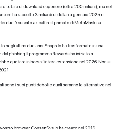
o totale di download superiore (oltre 200 milioni), ma nel
ntom ha raccolto 3 miliardi di dollari a gennaio 2025 e
ei due è riuscito a scalfire il primato di MetaMask su
 negli ultimi due anni. Snaps lo ha trasformato in una
e dal phishing. Il programma Rewards ha iniziato a
rebbe quotare in borsa l'intera estensione nel 2026. Non si
2021.
sono i suoi punti deboli e quali saranno le alternative nel
vostro browser. ConsenSys lo ha creato nel 2016,