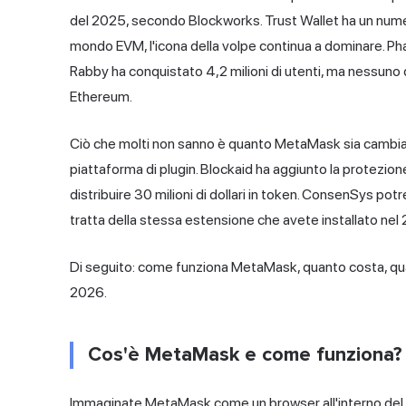
del 2025, secondo Blockworks. Trust Wallet ha un numer
mondo EVM, l'icona della volpe continua a dominare. Pha
Rabby ha conquistato 4,2 milioni di utenti, ma nessuno d
Ethereum.
Ciò che molti non sanno è quanto MetaMask sia cambiato
piattaforma di plugin. Blockaid ha aggiunto la protezion
distribuire 30 milioni di dollari in token. ConsenSys pot
tratta della stessa estensione che avete installato nel 
Di seguito: come funziona MetaMask, quanto costa, quali 
2026.
Cos'è MetaMask e come funziona?
Immaginate MetaMask come un browser all'interno del 