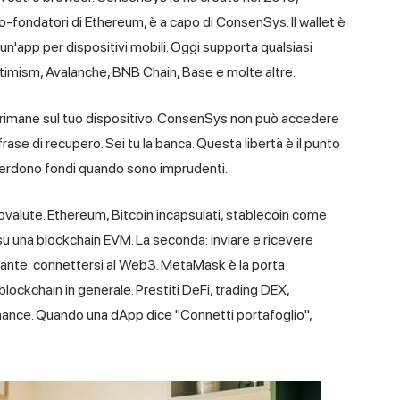
o-fondatori di Ethereum, è a capo di ConsenSys. Il wallet è
 un'app
per dispositivi mobili
. Oggi supporta qualsiasi
timism, Avalanche, BNB Chain, Base e molte altre.
ta rimane sul tuo dispositivo. ConsenSys non può accedere
 frase di recupero. Sei tu la banca. Questa libertà è il punto
 perdono fondi quando sono imprudenti.
tovalute. Ethereum, Bitcoin incapsulati, stablecoin come
u una blockchain EVM. La seconda: inviare e ricevere
tante: connettersi al
Web3
. MetaMask è la porta
lockchain in generale. Prestiti DeFi, trading DEX,
nance. Quando una dApp dice "Connetti portafoglio",