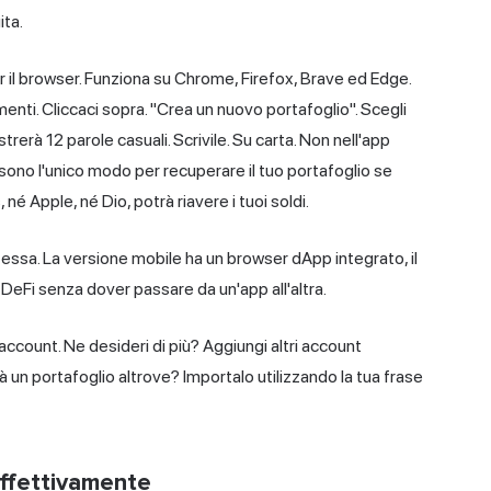
ita.
 il browser. Funziona su Chrome, Firefox, Brave ed Edge.
menti. Cliccaci sopra. "Crea un nuovo portafoglio". Scegli
erà 12 parole casuali. Scrivile. Su carta. Non nell'app
 sono l'unico modo per recuperare il tuo portafoglio se
é Apple, né Dio, potrà riavere i tuoi soldi.
essa. La versione mobile ha un browser dApp integrato, il
DeFi senza dover passare da un'app all'altra.
 account. Ne desideri di più? Aggiungi altri account
ià un portafoglio altrove? Importalo utilizzando la tua frase
ffettivamente