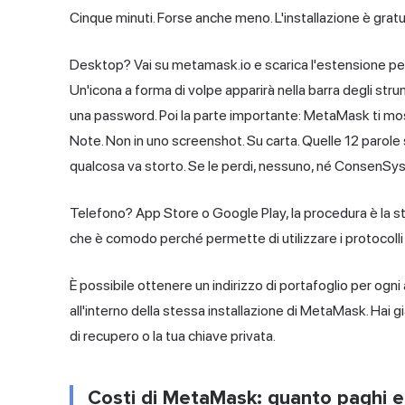
Cinque minuti. Forse anche meno. L'installazione è gratu
Desktop? Vai su metamask.io e scarica l'estensione per
Un'icona a forma di volpe apparirà nella barra degli stru
una password. Poi la parte importante: MetaMask ti mostr
Note. Non in uno screenshot. Su carta. Quelle 12 parole
qualcosa va storto. Se le perdi, nessuno, né ConsenSys, n
Telefono? App Store o Google Play, la procedura è la st
che è comodo perché permette di utilizzare i protocolli 
È possibile ottenere un indirizzo di portafoglio per ogni
all'interno della stessa installazione di MetaMask. Hai g
di recupero o la tua chiave privata.
Costi di MetaMask: quanto paghi e