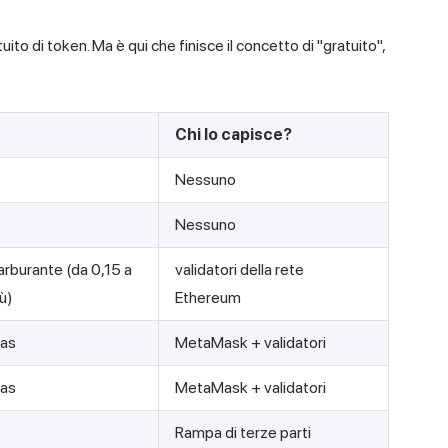
ito di token. Ma è qui che finisce il concetto di "gratuito",
Chi lo capisce?
Nessuno
Nessuno
arburante (da 0,15 a
validatori della rete
iù)
Ethereum
as
MetaMask + validatori
as
MetaMask + validatori
Rampa di terze parti