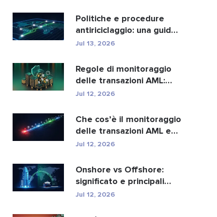
migliori...
Politiche e procedure
antiriciclaggio: una guida
completa alla con...
Jul 13, 2026
Regole di monitoraggio
delle transazioni AML:
come individuano i r...
Jul 12, 2026
Che cos’è il monitoraggio
delle transazioni AML e
come funziona?
Jul 12, 2026
Onshore vs Offshore:
significato e principali
differenze spiegate
Jul 12, 2026