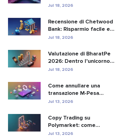
sostituire i paga...
Jul 18, 2026
Recensione di Chetwood
Bank: Risparmio facile e
servizi bancari si...
Jul 18, 2026
Valutazione di BharatPe
2026: Dentro l’unicorno
fintech da 2,85 ...
Jul 18, 2026
Come annullare una
transazione M-Pesa
inviata per errore
Jul 13, 2026
Copy Trading su
Polymarket: come
replicare in sicurezza i
Jul 13, 2026