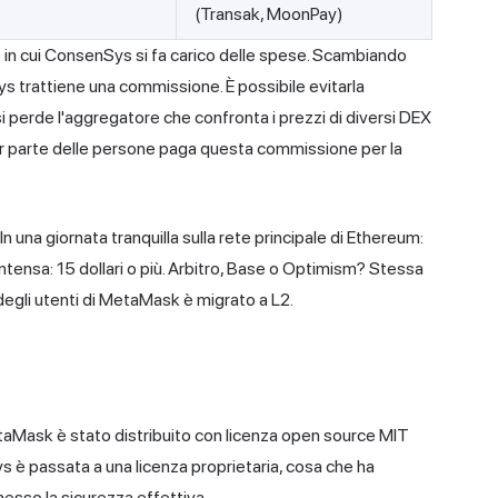
(Transak, MoonPay)
in cui ConsenSys si fa carico delle spese. Scambiando
ys trattiene una commissione. È possibile evitarla
perde l'aggregatore che confronta i prezzi di diversi DEX
or parte delle persone paga questa commissione per la
n una giornata tranquilla sulla rete principale di Ethereum:
 intensa: 15 dollari o più. Arbitro, Base o Optimism? Stessa
degli utenti di MetaMask è migrato a L2.
aMask è stato distribuito con licenza open source MIT
è passata a una licenza proprietaria, cosa che ha
messo la sicurezza effettiva.