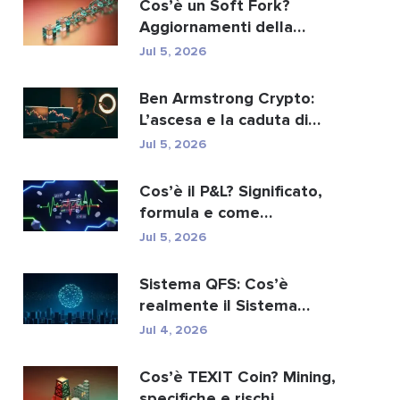
Cos’è un Soft Fork?
Aggiornamenti della
blockchain spiegati
Jul 5, 2026
Ben Armstrong Crypto:
L’ascesa e la caduta di
BitBoy
Jul 5, 2026
Cos’è il P&L? Significato,
formula e come
calcolarlo.
Jul 5, 2026
Sistema QFS: Cos’è
realmente il Sistema
Finanziario Quantistico...
Jul 4, 2026
Cos’è TEXIT Coin? Mining,
specifiche e rischi