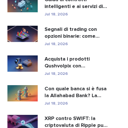
intelligenti e ai servizi di
sviluppo di contra...
Jul 18, 2026
Segnali di trading con
opzioni binarie: come
funzionano e i rischi
Jul 18, 2026
Acquista i prodotti
Qushvolpix con
criptovalute: Bitcoin,
Jul 18, 2026
pagament...
Con quale banca si è fusa
la Allahabad Bank? La
storia completa d...
Jul 18, 2026
XRP contro SWIFT: la
criptovaluta di Ripple può