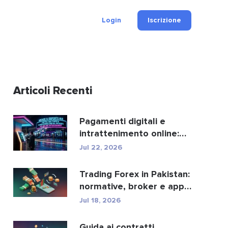
Login
Iscrizione
Articoli Recenti
Pagamenti digitali e
intrattenimento online:
ecco come crypto e fi...
Jul 22, 2026
Trading Forex in Pakistan:
normative, broker e app
di trading.
Jul 18, 2026
Guida ai contratti