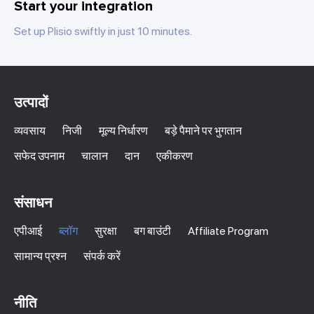
Start your integration
Set up Plisio swiftly in just 10 minutes.
उत्पादों
व्यवसाय
निजी
मूल्य निर्धारण
बड़े पैमाने पर भुगतान
सफेद उपनाम
चालान
दान
एकीकरण
संसाधन
एपीआई
ब्लॉग
सुरक्षा
बग बाउंटी
Affiliate Program
सामान्य प्रश्न
संपर्क करें
नीति