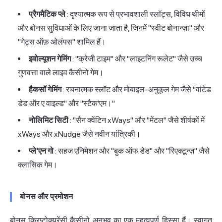
प्रैगमैटिक प्ले
: दृश्यात्मक रूप से प्रभावशाली स्लॉट्स, विविध थीमों
और बोनस सुविधाओं के लिए जाना जाता है, जिनमें "स्वीट बोनान्ज़ा" और
"गेट्स ऑफ़ ओलंपस" शामिल हैं।
इवोल्यूशन गेमिंग
: "क्रेजी टाइम" और "लाइटनिंग रूलेट" जैसे उच्च
गुणवत्ता वाले लाइव कैसीनो गेम।
हैकसॉ गेमिंग
: रचनात्मक स्लॉट और मोबाइल-अनुकूल गेम जैसे "वांटेड
डेड ऑर ए वाइल्ड" और "स्टैक'एम।"
नोलिमिट सिटी
: "सैन क्वेंटिन xWays" और "मेंटल" जैसे शीर्षकों में
xWays और xNudge जैसे नवीन यांत्रिकी।
प्ले'एन गो
: सहज एनिमेशन और "बुक ऑफ डेड" और "रिएक्टून्ज़" जैसे
क्लासिक गेम।
बोनस और प्रमोशन
बोनस क्रिप्टोक्यूरेंसी कैसीनो अनुभव का एक महत्वपूर्ण हिस्सा हैं। स्वागत