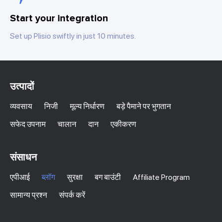
Start your integration
Set up Plisio swiftly in just 10 minutes.
उत्पादों
व्यवसाय
निजी
मूल्य निर्धारण
बड़े पैमाने पर भुगतान
सफेद उपनाम
चालान
दान
एकीकरण
संसाधन
एपीआई
ब्लॉग
सुरक्षा
बग बाउंटी
Affiliate Program
सामान्य प्रश्न
संपर्क करें