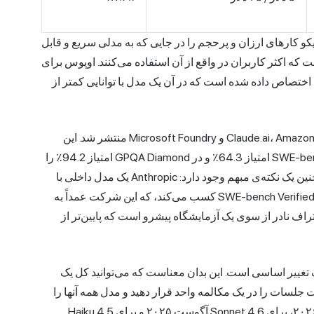
و کارهای ارزان و پرحجم را در جایی که به مدلی سریع و قابل
ت که اکثر کاربران در واقع از آن استفاده می‌کنند. اوپوس برای
 اختصاص داده شده است که در آن یک مدل با توانایی کمتر از
Opus 4.7 در 16 آوریل 2026 در Claude.ai، Amazon Bedrock، Google Vertex و Microsoft Foundry منتشر شد. این
نرم‌افزار در SWE-bench Verified امتیاز 87.6٪، در SWE-bench Pro امتیاز 64.3٪ و در GPQA Diamond امتیاز 94.2٪ را
کسب کرد و ورودی بینایی آن به وضوح بالاتر ارتقا یافت. همچنین یک نکته‌ی مبهم وجود دارد: Anthropic یک مدل داخلی با
نام رمز "Mythos" را تأیید کرده است که امتیاز 93.9٪ را در SWE-bench Verified کسب می‌کند، که این شرکت عمداً به
تراف نادر از سوی یک آزمایشگاه پیشرو است که پایین‌تر از
سترده ۱ میلیون توکنی در Sonnet 4.6 و Opus 4.7 یک تغییر اساسی است. این بدان معناست که می‌توانید کل یک
 یا ساعت‌ها رونوشت جلسات را در یک مکالمه واحد قرار دهید و مدل همه آنها را
در خود جای می‌دهد. حد نصاب دانش برای Opus 4.7 ژانویه ۲۰۲۶، برای Sonnet 4.6 آگوست ۲۰۲۵ و برای Haiku 4.5