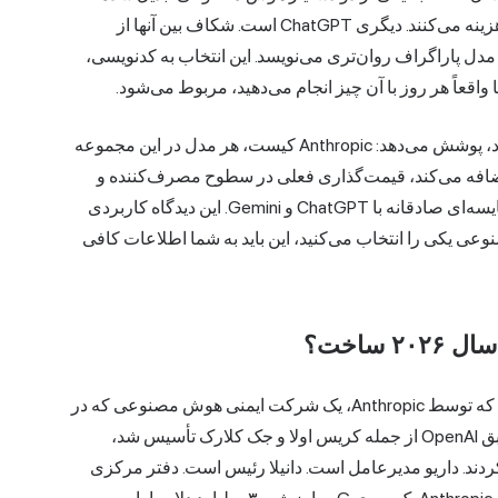
است که اکثر سیلیکون ولی در واقع در سال ۲۰۲۶ برای آن هزینه می‌کنند. دیگری ChatGPT است. شکاف بین آنها از
 مدل پاراگراف روان‌تری می‌نویسد. این انتخاب به کدنویسی،
عاً هر روز با آن چیز انجام می‌دهید، مربوط می‌شود.
این راهنما Claude AI را به شکلی که در حال حاضر وجود دارد، پوشش می‌دهد: Anthropic کیست، هر مدل در این مجموعه
Claud چه چیزی به تصویر اضافه می‌کند، قیمت‌گذاری فعلی در سطوح مصرف‌کننده و
سازمانی، نحوه عملکرد Constitutional AI در زیر بدنه، و مقایسه‌ای صادقانه با ChatGPT و Gemini. این دیدگاه کاربردی
۲ بین دستیاران هوش مصنوعی یکی را انتخاب می‌کنید، این باید به شما اطلاعات کافی
ساخت؟
Claude AI خانواده‌ای از مدل‌های زبانی بزرگ یا LLMها است که توسط Anthropic، یک شرکت ایمنی هوش مصنوعی که در
سال ۲۰۲۱ توسط داریو آمودی، دانیلا آمودی و پنج محقق سابق OpenAI از جمله کریس اولا و جک کلارک تأسیس شد،
ست. آنها OpenAI را در اواخر سال ۲۰۲۰ ترک کردند. داریو مدیرعامل است. دانیلا رئیس است. دفتر مرکزی