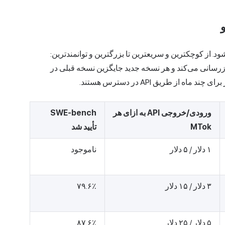
رضه می‌شود. از کوچکترین و سریعترین تا بزرگترین و توانمندترین:
روزرسانی می‌کند و هر نسخه جدید جایگزین نسخه قبلی در
ز طریق API در دسترس هستند.
ورودی/خروجی API به ازای هر
SWE-bench
MTok
تأیید شد
۱ دلار / ۵ دلار
ناموجود
۳ دلار / ۱۵ دلار
۷۹.۶٪
۵ دلار / ۲۵ دلار
۸۷.۶٪