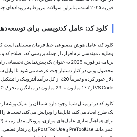
فوریه ۲۰۲۵ است، بنابراین سوالات مربوط به رویدادهای چند ماه گذشته هنوز نیاز به جستجوی وب دارند.
کلود کد: عامل کدنویسی برای توسعه‌دهن
کلود کد، عامل هوش مصنوعی خط فرمان مستقلی است که
وظایف مهندسی نرم‌افزار، از جمله بررسی کد، اصلاح کد و
برنامه در فوریه 2025 به عنوان یک پیش‌نمایش 
دلار عبور کرده و تقریباً 20٪ از کل درآمد 
VS Code از 17.7 میلیون به 29 میلیون در میانگین متحرک 30 روزه تا سه‌ماهه اول 2026 افزایش یافته است.
کلود کد در ترمینال شما وجود دارد. شما آن را به یک پوشه ار
یک طرح ایجاد می‌کند، فایل‌ها را ویرایش می‌کند، تست‌ها را اج
عمر مانند PreToolUse و Use