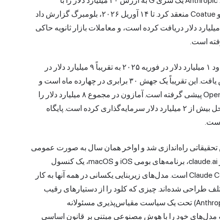
این شرکت در سانفرانسیسکو قرار دارد. در ۱۲ فوریه ۲۰۲۶، Anthropic یک سری G به ارزش ۳۰ میلیارد دلار را با
ارزش‌گذاری پس از فروش ۳۸۰ میلیارد دلار به رهبری GIC و Coatue منعقد کرد. تا ۱۴ آوریل ۲۰۲۶، بلومبرگ گزارش داد
ه این شرکت پیشنهادهای سرمایه‌گذاری جدیدی بالای ۸۰۰ میلیارد دلار دریافت کرده است، و معاملات بازار ثانویه حاکی
افزایش درآمد، داستان واقعی است. نرخ اجرای سالانه از حدود ۱ میلیارد دلار در فوریه ۲۰۲۵ به تقریباً ۹ میلیارد دلار در
پایان ۲۰۲۵ و به حدود ۳۰ میلیارد دلار تا مارس ۲۰۲۶ افزایش یافت. این تقریباً یک جهش ۳۰ برابری در چهارده ماه است و
طبق گزارش‌ها، آنتروپیک را در این مسیر از نظر درآمد از OpenAI پیشی گرفته است. آمازون در مجموع ۸ میلیارد دلار را
طی دو مرحله اختصاص داده است و گوگل در طول این مراحل بیش از ۲ میلیارد دلار سرمایه‌گذاری کرده است. پایگاه
 به عنوان یک پیش‌نمایش تحقیقاتی راه‌اندازی شد و اواخر همان سال به صورت عمومی
در دسترس قرار گرفت. این محصول شامل یک رابط چت در claude.ai، برنامه‌های بومی iOS و macOS، یک کنسول
سازمانی، یک API و یک عامل خط فرمان مستقل به نام Claude Code است. مدل‌های زیربنایی یکسانی در همه آنها به کار
تلف طراحی شده‌اند. چیزی که کلود را از دستیارهای رقیب
متمایز می‌کند، کار ایمنی پشت هر نسخه است. آنتروپیک (Anthropic) تحت یک سیاست مقیاس‌پذیری مسئولانه
ده فعالیت می‌کند و مدل‌های خود را با هوش مصنوعی مبتنی بر قانون اساسی