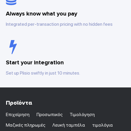
Always know what you pay
Integrated per-transaction pricing with no hidden fees
Start your integration
Set up Plisio swiftly in just 10 minutes.
Προϊόντα
Επιχείρηση
Προσωπικός
Τιμολόγηση
Μαζικές πληρωμές
Λευκή ταμπέλα
τιμολόγια