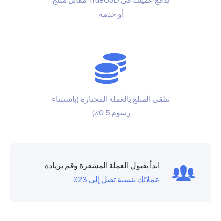
يدفع عميلك في TrueUSD مقابل منتج
أو خدمة.
تتلقى المبلغ بالعملة المختارة (باستثناء
رسوم 0.5٪).
ابدأ بقبول العملة المشفرة وقم بزيادة
عملائك بنسبة تصل إلى 23٪