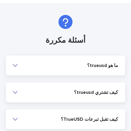
أسئلة مكررة
ما هو trueusd؟
كيف تشتري trueusd؟
كيف تقبل تبرعات TrueUSD؟