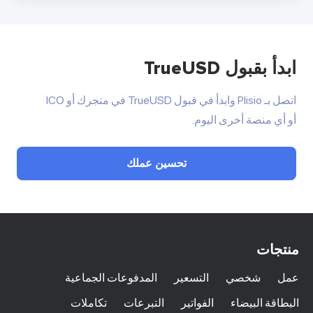
ابدأ بقبول TrueUSD
اتصل بـ Plisio وابدأ في قبول TrueUSD في متجرك أو ICO
أو أي منصة أخرى اليوم.
تحسين عملك
منتجات
عمل
شخصي
التسعير
المدفوعات الجماعية
البطاقة البيضاء
الفواتير
التبرعات
تكاملات