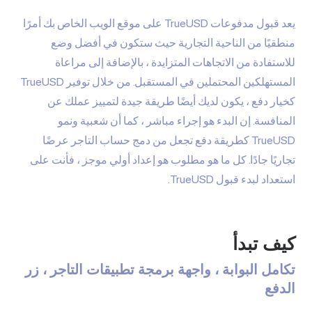
يعد قبول مدفوعات TrueUSD على موقع الويب الخاص بك أمرًا
منطقيًا من الناحية التجارية حيث ستكون في أفضل وضع
للاستفادة من الاتجاهات المتزايدة ، بالإضافة إلى مراعاة
المستهلكين المحتملين في المستقبل. من خلال توفير TrueUSD
كخيار دفع ، يكون لديك أيضًا طريقة جيدة لتمييز عملك عن
المنافسة. إن البدء هو إجراء مباشر ، كما أن شعبية ونمو
TrueUSD كطريقة دفع تجعل من دمج حساب التاجر عرضًا
تجاريًا جادًا. كل ما هو مطلوب هو إعداد أولي موجز ، فأنت على
استعداد لبدء قبول TrueUSD.
كيف تبدأ
تكامل البوابة ، واجهة برمجة تطبيقات التاجر ، زر
الدفع