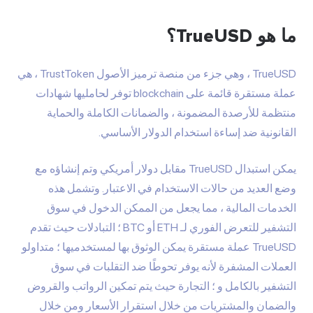
ما هو TrueUSD؟
TrueUSD ، وهي جزء من منصة ترميز الأصول TrustToken ، هي
عملة مستقرة قائمة على blockchain توفر لحامليها شهادات
منتظمة للأرصدة المضمونة ، والضمانات الكاملة والحماية
القانونية ضد إساءة استخدام الدولار الأساسي.
يمكن استبدال TrueUSD مقابل دولار أمريكي وتم إنشاؤه مع
وضع العديد من حالات الاستخدام في الاعتبار. وتشمل هذه
الخدمات المالية ، مما يجعل من الممكن الدخول في سوق
التشفير للتعرض الفوري لـ ETH أو BTC ؛ التبادلات حيث تقدم
TrueUSD عملة مستقرة يمكن الوثوق بها لمستخدميها ؛ متداولو
العملات المشفرة لأنه يوفر تحوطًا ضد التقلبات في سوق
التشفير بالكامل و ؛ التجارة حيث يتم تمكين الرواتب والقروض
والضمان والمشتريات من خلال استقرار الأسعار ومن خلال