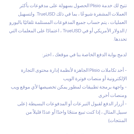
تتيح لك خدمة Plisio الحصول بسهولة على مدفوعات بأكثر
العملات المشفرة شيوعًا ، بما في ذلك TrueUSD. ولتسهيل
العمليات ، يتم حساب جميع المدفوعات المستلمة تلقائيًا باليورو
/ الدولار الأمريكي أو في TrueUSD ، اعتمادًا على المعلمات التي
تحددها.
لدمج بوابة الدفع الخاصة بنا في موقعك ، اختر:
أحد تكاملات Plisio
الجاهزة لأنظمة إدارة محتوى التجارة
الإلكترونية
أو منصات فوترة الويب
واجهة برمجة تطبيقات لمطور يمكن تخصيصها لأي موقع ويب
ومنصات أخرى
أزرار الدفع لقبول التبرعات أو المدفوعات البسيطة (على
سبيل المثال ، إذا كنت تبيع منتجًا واحدًا أو عددًا قليلاً من
المنتجات)