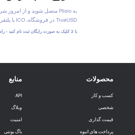
به Plisio متصل شوید و از امروز
TrueUSD در فروشگاه، ICO یا پلتفرم های دیگر کنید.
با 2 کلیک به صورت رایگان ثبت نام کنید • راه اندازی آسان در 2 دقیقه • پشتیبانی فنی 24/7
محصولات
منابع
کسب و کار
API
شخصی
وبلاگ
قیمت گذاری
امنیت
پرداخت های انبوه
باگ بونتی