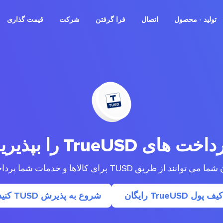
تولید - محصول
اتصال
فرا گرفتن
شرکت
قیمت گذاری
اخت های TrueUSD را بپذیرید
انند از طریق TUSD برای کالاها و خدمات شما پرداخت کنند
کیف پول TrueUSD رایگان
شروع به پذیرش TUSD کنید