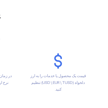
و
قیمت یک محصول یا خدمات را به ارز
در زمان 
دلخواه (USD \ EUR \ TUSD) تنظیم
نرخ ارز TrueUSD تبدیل 
کنید.