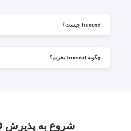
trueusd چیست؟
چگونه trueusd بخریم؟
شروع به پذیرش TrueUSD کنید