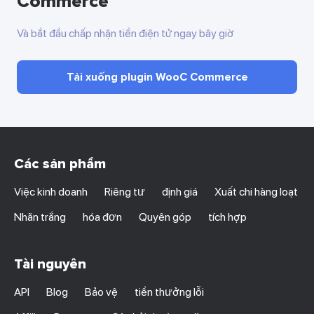
Commerce
Và bắt đầu chấp nhận tiền điện tử ngay bây giờ
Tải xuống plugin WooC Commerce
Các sản phẩm
Việc kinh doanh
Riêng tư
định giá
Xuất chi hàng loạt
Nhãn trắng
hóa đơn
Quyên góp
tích hợp
Tài nguyên
API
Blog
Bảo vệ
tiền thưởng lỗi