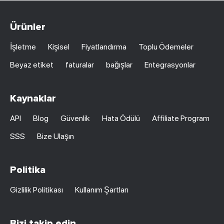
Ürünler
İşletme
Kişisel
Fiyatlandırma
Toplu Ödemeler
Beyaz etiket
faturalar
bağışlar
Entegrasyonlar
Kaynaklar
API
Blog
Güvenlik
Hata Ödülü
Affiliate Program
SSS
Bize Ulaşın
Politika
Gizlilik Politikası
Kullanım Şartları
Bizi takip edin