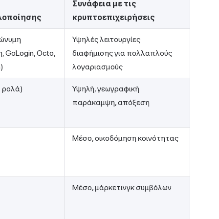
Συνάφεια με τις
λοποίησης
κρυπτοεπιχειρήσεις
νώνυμη
Υψηλές λειτουργίες
, GoLogin, Octo,
διαφήμισης για πολλαπλούς
)
λογαριασμούς
 ρολά)
Υψηλή, γεωγραφική
παράκαμψη, απόξεση
Μέσο, οικοδόμηση κοινότητας
Μέσο, μάρκετινγκ συμβόλων