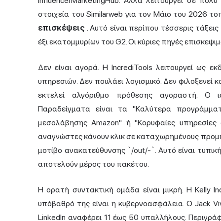
InfluencerMarketingHub. Αλλά λειτουργεί σε πολύ
στοιχεία του Similarweb για τον Μάιο του 2026 τ
επισκέψεις
. Αυτό είναι περίπου τέσσερις τάξε
έξι εκατομμυρίων του G2. Οι κύριες πηγές επισκεψιμότ
Δεν είναι αγορά. Η IncrediTools λειτουργεί ως ε
υπηρεσιών. Δεν πουλάει λογισμικό. Δεν φιλοξενεί
εκτελεί αλγόριθμο πρόθεσης αγοραστή. Ο ισ
Παραδείγματα είναι τα "
Καλύτερα προγράμματ
μεσολάβησης Amazon" ή "Κορυφαίες υπηρεσίες α
αναγνώστες κάνουν κλικ σε καταχωρημένους προμη
μοτίβο ανακατεύθυνσης `/out/-`. Αυτό είναι τυπ
αποτελούν μέρος του πακέτου.
Η ορατή συντακτική ομάδα είναι μικρή. Η Kelly I
υπόβαθρό της είναι η κυβερνοασφάλεια. Ο Jack Vi
LinkedIn αναφέρει 11 έως 50 υπαλλήλους. Περιγρά