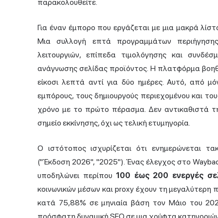
παρακολουθείτε.
Για έναν έμπορο που εργάζεται με μια μακρά λίστ
Μια συλλογή επτά προγραμμάτων περιήγησης 
λειτουργιών, επίπεδα τιμολόγησης και συνδέσ
ανάγνωσης σελίδας προϊόντος. Η πλατφόρμα βοηθ
είκοσι λεπτά αντί για δύο ημέρες. Αυτό, από μόν
εμπόρους, τους δημιουργούς περιεχομένου και του
χρόνο με το πρώτο πέρασμα. Δεν αντικαθιστά τ
σημείο εκκίνησης, όχι ως τελική ετυμηγορία.
Ο ιστότοπος ισχυρίζεται ότι ενημερώνεται τακ
("Έκδοση 2026", "2025"). Ένας έλεγχος στο Wayba
υποδηλώνει περίπου
100 έως 200 ενεργές σε
κοινωνικών μέσων και proxy έχουν τη μεγαλύτερη
κατά 75,88% σε μηνιαία βάση τον Μάιο του 202
πρόσφατη δυναμική SEO σε μια χούφτα κατηγοριώ