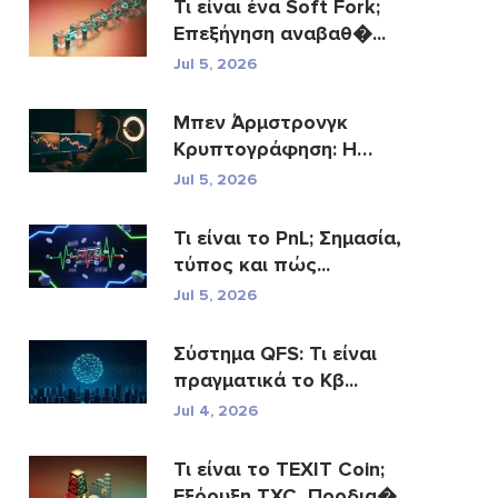
Τι είναι ένα Soft Fork;
Επεξήγηση αναβαθ�...
Jul 5, 2026
Μπεν Άρμστρονγκ
Κρυπτογράφηση: Η
άν�...
Jul 5, 2026
Τι είναι το PnL; Σημασία,
τύπος και πώς...
Jul 5, 2026
Σύστημα QFS: Τι είναι
πραγματικά το Κβ...
Jul 4, 2026
Τι είναι το TEXIT Coin;
Εξόρυξη TXC, Προδια�...