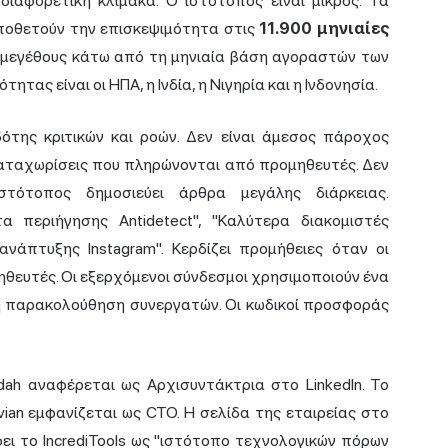
 διαφορετική κλίμακα. Ο ιστότοπος είναι μικρός. Τα
οποθετούν την επισκεψιμότητα στις
11.900 μηνιαίες
ις μεγέθους κάτω από τη μηνιαία βάση αγοραστών των
ητας είναι οι ΗΠΑ, η Ινδία, η Νιγηρία και η Ινδονησία.
κδότης κριτικών και ροών. Δεν είναι άμεσος πάροχος
 καταχωρίσεις που πληρώνονται από προμηθευτές. Δεν
τότοπος δημοσιεύει άρθρα μεγάλης διάρκειας.
α περιήγησης
Antidetect", "Καλύτερα διακομιστές
νάπτυξης Instagram". Κερδίζει προμήθειες όταν οι
θευτές. Οι εξερχόμενοι σύνδεσμοι χρησιμοποιούν ένα
ική παρακολούθηση συνεργατών. Οι κωδικοί προσφοράς
ndah αναφέρεται ως Αρχισυντάκτρια στο LinkedIn. Το
vian εμφανίζεται ως CTO. Η σελίδα της εταιρείας στο
φει το IncrediTools ως "ιστότοπο τεχνολογικών πόρων