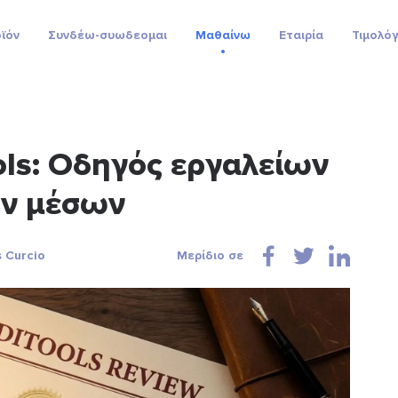
ϊόν
Συνδέω-συωδεομαι
Μαθαίνω
Εταιρία
Τιμολό
ols: Οδηγός εργαλείων
ών μέσων
 Curcio
Μερίδιο σε