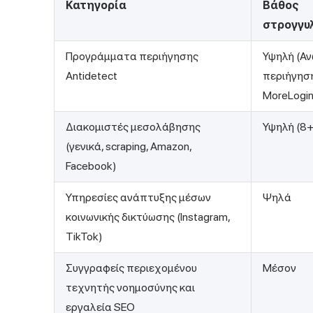
Κατηγορία
Βάθος
στρογγυ
Προγράμματα περιήγησης
Υψηλή (Α
Antidetect
περιήγηση
MoreLogin
Διακομιστές μεσολάβησης
Υψηλή (8+
(γενικά, scraping, Amazon,
Facebook)
Υπηρεσίες ανάπτυξης μέσων
Ψηλά
κοινωνικής δικτύωσης (Instagram,
TikTok)
Συγγραφείς περιεχομένου
Μέσον
τεχνητής νοημοσύνης και
εργαλεία SEO