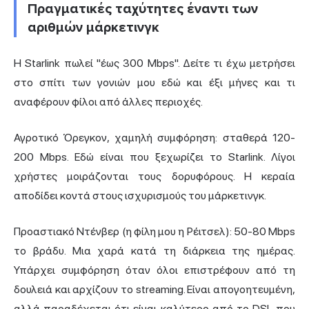
Πραγματικές ταχύτητες έναντι των
αριθμών μάρκετινγκ
Η Starlink πωλεί "έως 300 Mbps". Δείτε τι έχω μετρήσει
στο σπίτι των γονιών μου εδώ και έξι μήνες και τι
αναφέρουν φίλοι από άλλες περιοχές.
Αγροτικό Όρεγκον, χαμηλή συμφόρηση: σταθερά 120-
200 Mbps. Εδώ είναι που ξεχωρίζει το Starlink. Λίγοι
χρήστες μοιράζονται τους δορυφόρους. Η κεραία
αποδίδει κοντά στους ισχυρισμούς του μάρκετινγκ.
Προαστιακό Ντένβερ (η φίλη μου η Ρέιτσελ): 50-80 Mbps
το βράδυ. Μια χαρά κατά τη διάρκεια της ημέρας.
Υπάρχει συμφόρηση όταν όλοι επιστρέφουν από τη
δουλειά και αρχίζουν το streaming. Είναι απογοητευμένη,
αλλά παραδέχεται ότι είναι καλύτερο από το DSL που