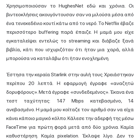
Χρησιμοποιούσαν το HughesNet εδώ και χρόνια. Οι
βιντεοκλήσεις ακουγόντουσαν σαν να μιλούσα μέσα από
ένα τενεκεδένιο κουτί κάτω από το νερό. Το Netflix έβαζε
περισσότερο buffering παρά έπαιζε. Η μαμά μου είχε
εγκαταλείψει εντελώς το streaming και διάβαζε ξανά
βιβλία, κάτι που ισχυριζόταν ότι ήταν μια χαρά, αλλά
μπορούσα να καταλάβω ότι ήταν ενοχλημένη.
Έστησα την κεραία Starlink στην αυλή τους. Χρειάστηκαν
περίπου 20 λεπτά. Η εφαρμογή έγραφε «αναζητώ
δορυφόρους». Μετά έγραφε «συνδεδεμένος». Έκανα ένα
τεστ ταχύτητας: 147 Mbps κατεβασμένο, 14
ανεβασμένο. Η μαμά μου κοίταζε τον αριθμό σαν να είχα
κάνει κάποιο μαγικό κόλπο. Κάλεσε την αδερφή της μέσω
FaceTime για πρώτη φορά μετά από δύο χρόνια. Καμία
καθυστέρηση. Καμία pixelation. Έκλαψε λίγο. Δεν το