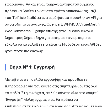
εφαρμογών. Αν και είναι πλήρως αυτοματοποιημένο,
πρέπει να βρείτε τον σωστό τρόπο επικοινωνίας μαζί
του. Το Plisio διαθέτει ένα ευρύ φάσμα προσθηκών API για
οποιεσδήποτε ανάγκες: Opencart, WHMCS, VirtueMart ή
WooCommerce. Έχουμε επίσης φτιάξει έναν εύκολο
βήμα προς βήμα οδηγό για εσάς, ώστε να μπορείτε
εύκολα να καταλάβετε τι είναι τι. Η σύνδεση ενός API δεν
ήταν ποτέ πιο εύκολη!
Βήμα № 1: Εγγραφή
Μεταβείτε στη
σελίδα εγγραφής
και προσθέστε
πληροφορίες για τον εαυτό σας συμπληρώνοντας όλα
τα πεδία. Στη συνέχεια, απλώς κάνετε κλικ στο κουμπί
"Εγγραφή". Μόλις εγγραφείτε, θα πρέπει να
επιβεβαιώσετε τη διεύθυνση email σας. Απλώς κάντε κλικ