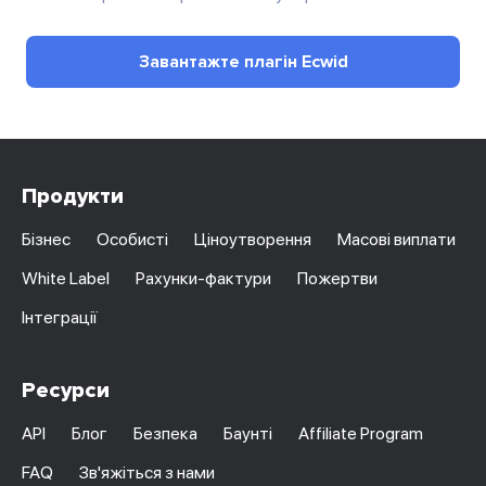
Завантажте плагін Ecwid
Продукти
Бізнес
Особисті
Ціноутворення
Масові виплати
White Label
Рахунки-фактури
Пожертви
Інтеграції
Ресурси
API
Блог
Безпека
Баунті
Affiliate Program
FAQ
Зв'яжіться з нами