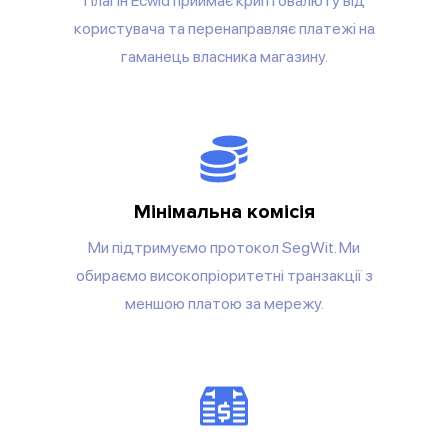
Плагін Ecwid приймає криптовалюту від
користувача та перенаправляє платежі на
гаманець власника магазину.
Мінімальна комісія
Ми підтримуємо протокол SegWit. Ми
обираємо високопріоритетні транзакції з
меншою платою за мережу.