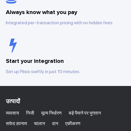
Always know what you pay
Integrated per-transaction pricing with no hidden fees
Start your integration
Set up Plisio swiftly in just 10 minutes.
उत्पादों
व्यवसाय
निजी
मूल्य निर्धारण
बड़े पैमाने पर भुगतान
सफेद उपनाम
चालान
दान
एकीकरण