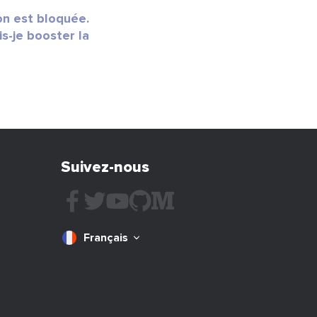
on est bloquée.
-je booster la
Suivez-nous
Français