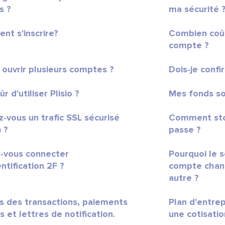
s ?
ma sécurité 
t s'inscrire?
Combien coût
compte ?
e ouvrir plusieurs comptes ?
Dois-je confi
sûr d'utiliser Plisio ?
Mes fonds son
ez-vous un trafic SSL sécurisé
Comment sto
 ?
passe ?
-vous connecter
Pourquoi le 
ntification 2F ?
compte chang
autre ?
s des transactions, paiements
Plan d'entre
s et lettres de notification.
une cotisatio