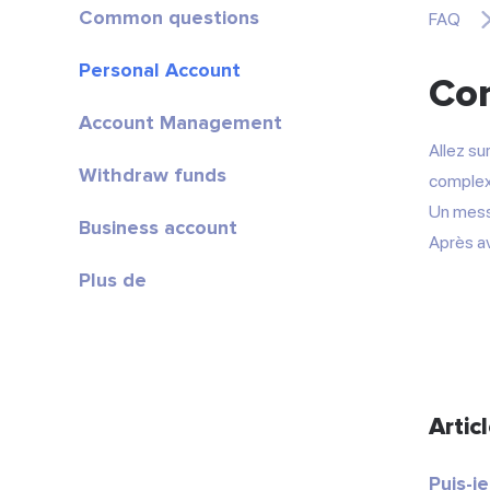
Common questions
FAQ
Personal Account
Com
Account Management
Allez su
Withdraw funds
complex
Un messa
Business account
Après av
Plus de
Artic
Puis-j