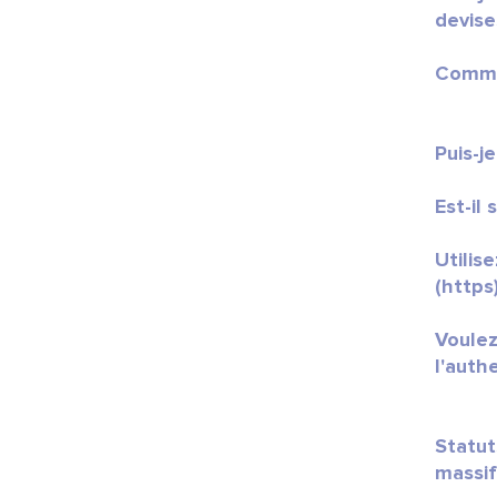
devise
Commen
Puis-j
Est-il 
Utilis
(https)
Voulez
l'authe
Statut
massif