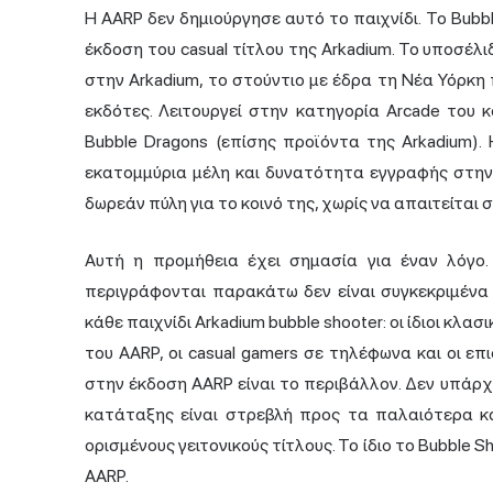
Η AARP δεν δημιούργησε αυτό το παιχνίδι. Το Bubbl
έκδοση του casual τίτλου της Arkadium. Το υποσέλ
στην Arkadium, το στούντιο με έδρα τη Νέα Υόρκη
εκδότες. Λειτουργεί στην κατηγορία Arcade του
Bubble Dragons (επίσης προϊόντα της Arkadium).
εκατομμύρια μέλη και δυνατότητα εγγραφής στην 
δωρεάν πύλη για το κοινό της, χωρίς να απαιτείται σ
Αυτή η προμήθεια έχει σημασία για έναν λόγο.
περιγράφονται παρακάτω δεν είναι συγκεκριμένα γ
κάθε παιχνίδι Arkadium bubble shooter: οι ίδιοι κλασ
του AARP, οι casual gamers σε τηλέφωνα και οι ε
στην έκδοση AARP είναι το περιβάλλον. Δεν υπάρχ
κατάταξης είναι στρεβλή προς τα παλαιότερα κ
ορισμένους γειτονικούς τίτλους. Το ίδιο το Bubble S
AARP.