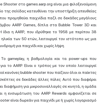
e Shooter στο games.aarp.org είναι μια φιλοξενούμενη
ιδο της σελίδας κατευθύνει την υποστήριξη απευθείας
 που προμηθεύει παιχνίδια παζλ σε δεκάδες μεγάλους
 κόμβου AARP Games, δίπλα στα Bubble Tower 3D και
 Η ίδια η AARP, που ιδρύθηκε το 1958 με περίπου 38
ηλικία των 50 ετών, λειτουργεί τον ιστότοπο ως μια
υνδρομή για παιχνίδι και χωρίς λήψη.
 Το gameplay, η βαθμολογία και τα power-ups που
ια το AARP. Είναι ο τρόπος με τον οποίο λειτουργεί
ικοί κανόνες bubble shooter που παίζουν όλοι οι παίκτες
πισκέπτες σε δεκάδες άλλες πύλες. Αυτό που διαφέρει
ει διαφήμιση για μικροσυναλλαγές σε κινητά, η ομάδα
αι η ενσωμάτωση του AARP Rewards εμφανίζεται σε
hooter είναι δωρεάν για παιχνίδι με ή χωρίς λογαριασμό