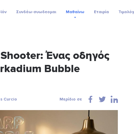
ϊόν
Συνδέω-συωδεομαι
Μαθαίνω
Εταιρία
Τιμολό
 Shooter: Ένας οδηγός
Arkadium Bubble
s Curcio
Μερίδιο σε