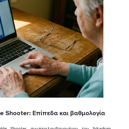
le Shooter: Επίπεδα και βαθμολογία
ble Shooter, συμπεριλαμβανομένου του Arkadium,