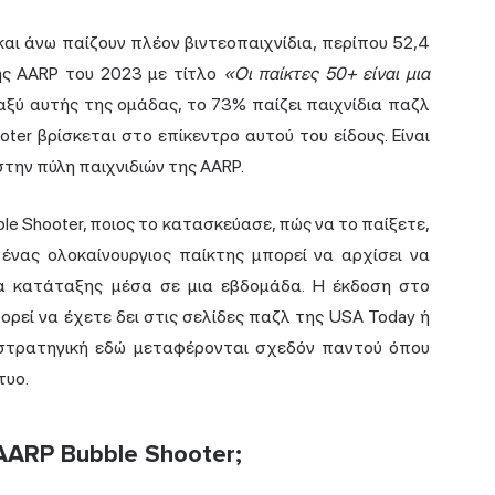
αι άνω παίζουν πλέον βιντεοπαιχνίδια, περίπου 52,4
ης AARP του 2023 με τίτλο
«Οι παίκτες 50+ είναι μια
αξύ αυτής της ομάδας, το 73% παίζει παιχνίδια παζλ
ooter βρίσκεται στο επίκεντρο αυτού του είδους. Είναι
στην πύλη παιχνιδιών της AARP.
bble Shooter, ποιος το κατασκεύασε, πώς να το παίξετε,
 ένας ολοκαίνουργιος παίκτης μπορεί να αρχίσει να
κα κατάταξης μέσα σε μια εβδομάδα. Η έκδοση στο
πορεί να έχετε δει στις σελίδες παζλ της USA Today ή
η στρατηγική εδώ μεταφέρονται σχεδόν παντού όπου
τυο.
AARP Bubble Shooter;