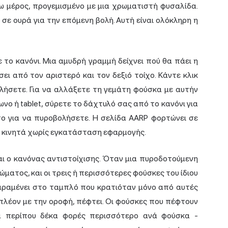
τω μέρος, προγεμισμένο με μια χρωματιστή φυσαλίδα.
 σε ουρά για την επόμενη βολή. Αυτή είναι ολόκληρη η
 το κανόνι. Μια αμυδρή γραμμή δείχνει πού θα πάει η
ι από τον αριστερό και τον δεξιό τοίχο. Κάντε κλικ
ολήσετε. Για να αλλάξετε τη γεμάτη φούσκα με αυτήν
ωνο ή tablet, σύρετε το δάχτυλό σας από το κανόνι για
 το για να πυροβολήσετε. Η σελίδα AARP φορτώνει σε
 κινητά χωρίς εγκατάσταση εφαρμογής.
ναι ο κανόνας αντιστοίχισης. Όταν μια πυροδοτούμενη
ώματος, και οι τρεις ή περισσότερες φούσκες του ίδιου
αραμένει στο ταμπλό που κρατιόταν μόνο από αυτές
πλέον με την οροφή, πέφτει. Οι φούσκες που πέφτουν
νά περίπου δέκα φορές περισσότερο ανά φούσκα -